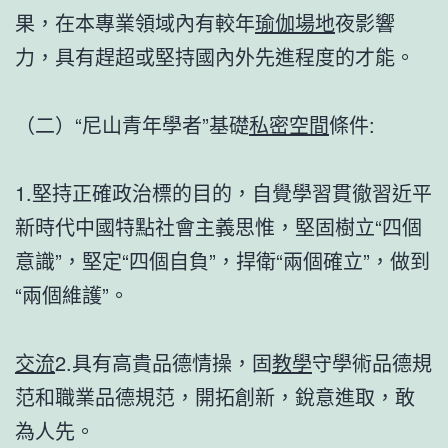
果，在本專業領域內有較年
瑜伽場地
夜影響
力，具有趕超或堅持國內外先進程度的才能。
（二）“尼山青年學者”基礎
私密空間
條件:
1.堅持正確政治標的目的，自覺學習貫徹習近平
新時代中國特點社會主義思惟，堅固樹立“四個
意識”，堅定“四個自負”，捍衛“兩個確立”，做到
“兩個維護”。
交流
2.具有高貴品德情操，固
教學
守學術品德規
范和職業品德規范，開拓創新，銳意進取，敢
為人先。