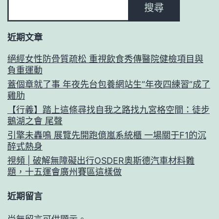
搜尋
近期文章
絕經女性防骨質疏松 重視飲食秀傳醫院健檢項目與
負重運動
蓋個章就了事 年夜先台包養網站生”年夜四練習”成了
雞肋
【行義】踏上這條尋找自我之路找九宮格空間：徒步
鵝湖之會 尾聲
引擎未轟鳴 展覽先開跑億嵐系統櫃 一場關于F1的沉
醉式熱身
視頻 | 破解無障礙出行OSDER奧斯德汽車材料難
題，十五運會廣州賽區這樣做
近期留言