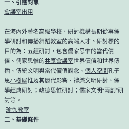
一、引進對象
會議室出租
在海內外著名高級學校、研討機構長期從事儒
學研討和傳播
舞蹈教室
的高端人才。研討標的
目的為：五經研討，包含儒家思惟的當代價
值、儒家思惟的
共享會議室
世界價值和世界傳
播、傳統文明與當代價值觀念、
個人空間
孔子
思
小樹屋
惟及其歷代影響、禮樂文明研討、儒
學經典研討；政德思惟研討；儒家文明“兩創”研
討等。
瑜伽教室
二、基礎條件