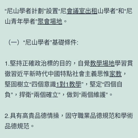
“尼山學者計劃”設置“尼
會議室出租
山學者”和“尼
山青年學者”
聚會場地
。
（一）“尼山學者”基礎條件:
1.堅持正確政治標的目的，自覺
教學場地
學習貫
徹習近平新時代中國特點社會主義思惟
家教
，
堅固樹立“四個意識
1對1教學
”，堅定“四個自
負”，捍衛“兩個確立”，做到“兩個維護”。
2.具有高貴品德情操，固守職業品德規范和學術
品德規范。