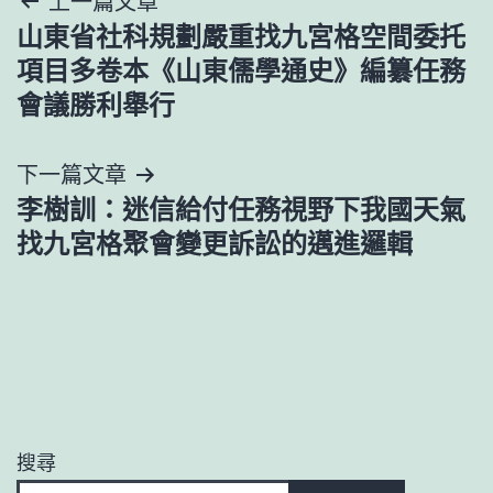
文
上一篇文章
山東省社科規劃嚴重找九宮格空間委托
章
項目多卷本《山東儒學通史》編纂任務
導
會議勝利舉行
覽
下一篇文章
李樹訓：迷信給付任務視野下我國天氣
找九宮格聚會變更訴訟的邁進邏輯
搜尋