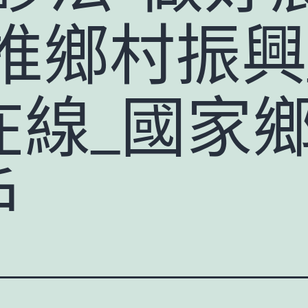
推鄉村振興
在線_國家
戶