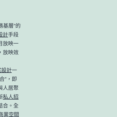
務基層”的
設計
手段
月放映一
，放映效
宅設計
一
合”，即
與人居聚
新
私人招
結合。全
商業空間