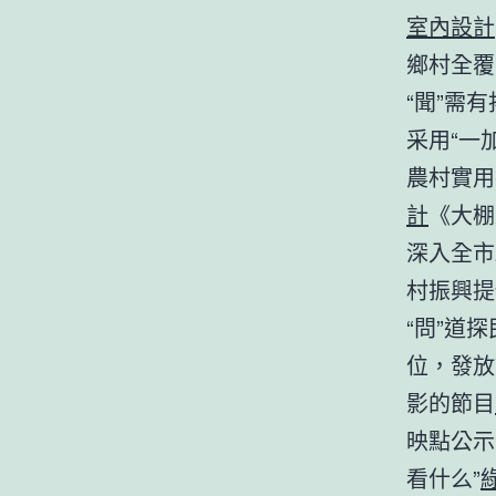
室內設計
鄉村全覆
“聞”需
采用“一
農村實用
計
《大棚
深入全市
村振興提
“問”道
位，發放
影的節目
映點公示
看什么”