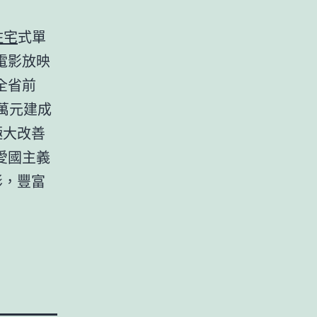
住宅
式單
電影放映
全省前
萬元建成
極大改善
愛國主義
影，豐富