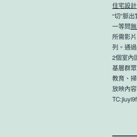
住宅設計
“切”脈
一等問
無
所需影片
列。通過
2個室內
基層群眾
教育、掃
放映內容
TC:jiuyi9