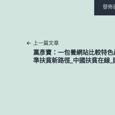
文
上一篇文章
黨彥寶：一包養網站比較特色
章
準扶貧新路徑_中國扶貧在線_
導
覽