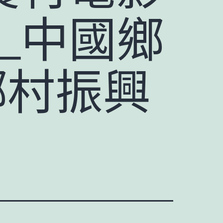
_中國鄉
鄉村振興