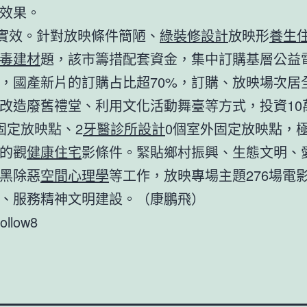
效果。
出實效。針對放映條件簡陋、
綠裝修設計
放映形
養生
毒建材
題，該市籌措配套資金，集中訂購基層公益
，國產新片的訂購占比超70%，訂購、放映場次居
改造廢舊禮堂、利用文化活動舞臺等方式，投資10
固定放映點、2
牙醫診所設計
0個室外固定放映點，
的觀
健康住宅
影條件。緊貼鄉村振興、生態文明、
黑除惡
空間心理學
等工作，放映專場主題276場電
、服務精神文明建設。（康鵬飛）
follow8