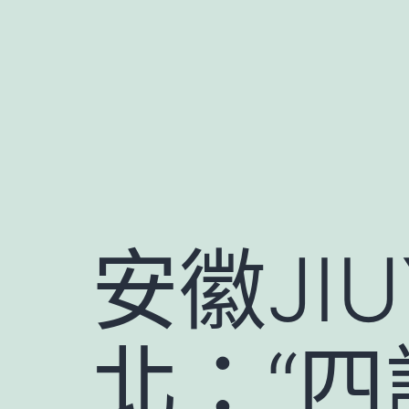
跳
至
主
要
內
容
安徽JI
北：“四