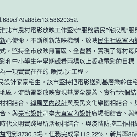
d:689cf79a88b513.58620352.
淮北市農村電影放映工作堅守“服務農民”
侘寂風
“服
新
心使命，不斷創新放映機制、放映
民生社區室內
式，堅持全市放映無盲區、全覆蓋，實現了每村每
影和中小學生每學期觀看兩場以上愛教電影的目標
為一項實實在在的“暖民心”工程。
民
設計家豪宅
生。該市堅持把電影送到基層
樂齡住
地區，流動電影放映實現基層全覆蓋。實行“六個結
村相結合、
禪風室內設計
與農民文化樂園相結合、
合、與
豪宅設計
舞臺
大直室內設計
廣場相結合、與
時代文明實踐場所活動相結合、與疫情防控工作相
電影3730.3場，任務完成率112.22%，新片率86