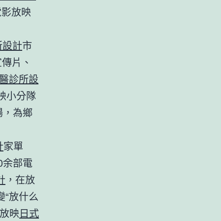
電影放映
所設計
市
宣傳片、
醫診所設
映小分隊
場，為鄉
計
家單
0余部電
計
，在放
“放什么
升放映
日式