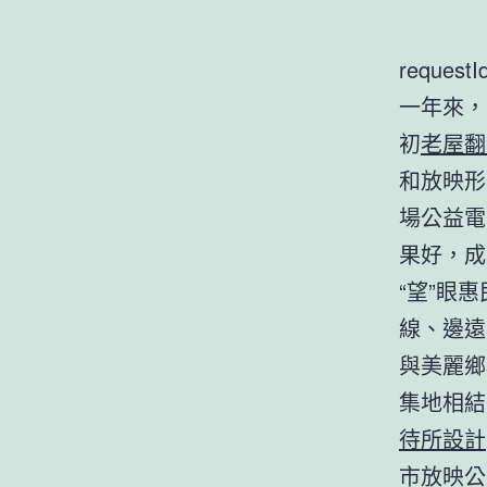
requestI
一年來，
初
老屋翻
和放映形
場公益電
果好，成
“望”眼惠
線、邊遠
與美麗鄉
集地相結
待所設計
市放映公益