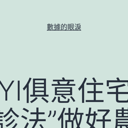
數據的眼淚
UYI俱意住
診法”做好