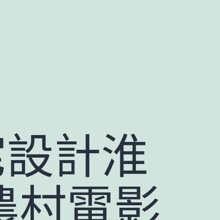
宅設計淮
農村電影