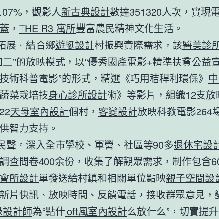
.07%，觀影人
新古典設計
數達351320人次，實現
蓋，
THE R3 寓所
豐富農民精神文化生活。
有拓展。結合鄉
遊艇設計
村振興實際需求，該
醫美診
加二”的放映模式，以“優秀國產電影+精準扶貧公益
技術科普電影”的形式，精選《巧用秸稈利環保》
中
蔬菜栽培技
身心診所設計
術》等影片，組織12支放
22
天母室內設計
個村，
客變設計
放映科教電影264
供智力支持。
探民聲。深入全市學校、軍營、社區等90多
退休宅設
調查問卷400余份，收集了解觀眾需求，制作包含6
會所設計
單發送給村鎮和相關單位點映
親子空間設
新片快訊、放映時間、反饋電話，接收群眾意見，變
綠設計師
為“點什
loft風室內設計
么放什么”，切實提