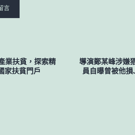
產業扶貧，探索精
導演鄭某峰涉嫌
國家扶貧門戶
員自曝曾被他損J