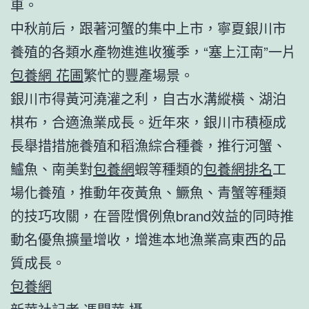
車。
中秋前后，跟著河蟹的集中上市，寧夏銀川市
養殖的各類水產物進進收獲季，“塞上江南”一片
包養網 花圃
繁忙的豐產場景。
銀川市得黃河澆灌之利，自古水溝縱橫、湖泊
棋布，合適漁業成長。近年來，銀川市積極成
長舉措措施養殖和稻漁綜合種養，推行河蟹、
鱸魚、南美對
包養網
蝦等種類的
包養網排名
工
場化養殖，推動年夜黃魚、鱖魚、青蟹等種類
的技巧攻關，在晉陞慣例魚brand效益的同時推
動名優魚擴量增收，增進本地漁業高東西的品
質成長。
包養網