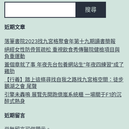
搜尋
近期文章
落筆書院2023找九宮格聚會年第十九期讀書簡報
絕經女性防骨質疏松 重視飲食秀傳醫院健檢項目與
負重運動
蓋個章就了事 年夜先台包養網站生”年夜四練習”成了
雞肋
【行義】踏上這條尋找自我之路找九宮格空間：徒步
鵝湖之會 尾聲
引擎未轟鳴 展覽先開跑億嵐系統櫃 一場關于F1的沉
醉式熱身
近期留言