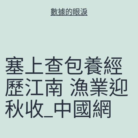
跳
數據的眼淚
至
主
要
內
容
塞上查包養經
歷江南 漁業迎
秋收_中國網