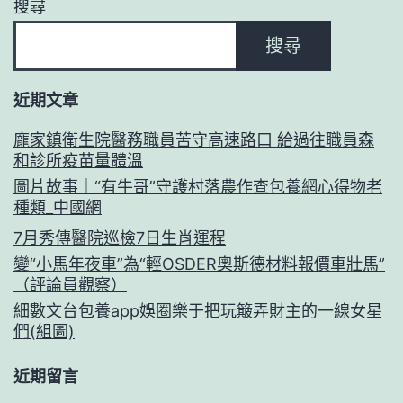
搜尋
搜尋
近期文章
龐家鎮衛生院醫務職員苦守高速路口 給過往職員森
和診所疫苗量體溫
圖片故事｜“有牛哥”守護村落農作查包養網心得物老
種類_中國網
7月秀傳醫院巡檢7日生肖運程
變“小馬年夜車”為“輕OSDER奧斯德材料報價車壯馬”
（評論員觀察）
細數文台包養app娛圈樂于把玩簸弄財主的一線女星
們(組圖)
近期留言