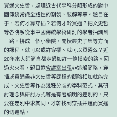
買通文史哲，處理近古代學科分類形成的對中
國傳統常識全體性的割裂、肢解等等。題目在
于，若何才算穿插？若何才幹買通？把文史哲
等各院系從事中國傳統學術研討的學者抽調到
一路，拼成一個小學院，開授經史子集等方面
的課程，就可以或許穿插、就可以買通么？近
20年來大師簡直都走過如許一條摸索的路。回
過火來看，題目遠
會議室出租
非這般簡略，穿
插或買通盡非文史哲等課程的簡略相加就能完
成。文史哲等作為幾種分歧的學科范式，其研
討理念與研討方式等是有著顯明的差別的，只
要在差別中求其同，才幹找到穿插并進而買通
的切進點。