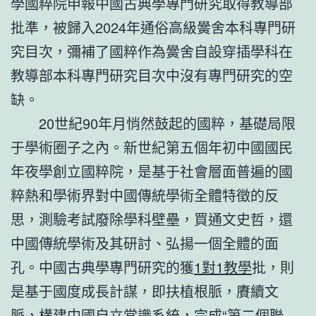
學國粹院申報中國古典學專門研究取得教導部
批準，被歸入2024年通俗高級黌舍本科專門研
究目次，彌補了國粹作為黌舍自設穿插學科在
教導部本科專門研究目次中沒有專門研究的空
缺。
20世紀90年月悄然鼓起的國粹，基礎局限
于學術圈子之內。新世紀第五個年初中國國民
年夜學創立國粹院，是基于社會層面普遍的國
粹熱和學術界對中國傳統學術全體特徵的反
思，測驗考試廢除學科壁壘，買通文史哲，還
中國傳統學術及其研討、弘揚一個全體的面
孔。中國古典學專門研究的獲
1對1教學
批，則
是基于國度成長計謀，即扶植根脈，賡續文
脈，構建中國自立常識系統，完成“第二個聯