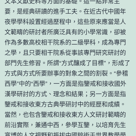
文本文獻史料等方面的基礎。這一點非常主
要，是經典研讀的進手工夫。在近古代中國年
夜學學科設置經過歷程中，這些原來應當是人
文範疇的研討者所廣泛具有的小學常識，卻被
作為多數高校相干院系的二級學科，成為專門
之學，且只要相干院系從事該專門研究研討的
部門先生修習。所謂“方式釀成了目標”，形成了
方式與方式所要辦事的對象之間的割裂。“參稽
西學”中的“西學”，一方面是指鑒戒和接收國外
漢學研討的方式、理念和結果；另一方面是指
鑒戒和接收東方古典學研討中的經歷和成績。
當然，也包含鑒戒和接收東方人文研討範疇的
前沿實際，兼通中西，參學互鑒，以培育先生
寬博的人文視野和振拔中國粹術于世界
教學
學