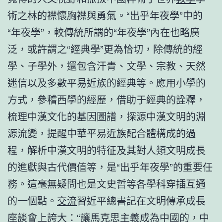
術之林的襟懷胸襟與勇氣。“出乎年夜學”中的
“年夜學”，較傳統所謂的“年夜學”內在也略廣
泛，或許謂之“經典學”更為恰切，除傳統的經
學、子學外，還包含汗青、文學、宗教、天然
迷信以及多數平易近族的經典等。應用小學的
方式，參稽西學的經歷，借助于經典的詮釋，
梳理中漢文化的基因圖譜，探源中漢文明的淵
源流變，提醒中華平易近族配合體構成的過
程，解析中漢文明的特征及其對人類文明成長
的進獻與古代價值等，是“出乎年夜學”的重要任
務。這毫無疑問也是文史哲等各學科穿插互通
的一個點。
交流
習近平總書記在文明傳承成長
座談會上誇大：“讓馬克思主義成為中國的，中