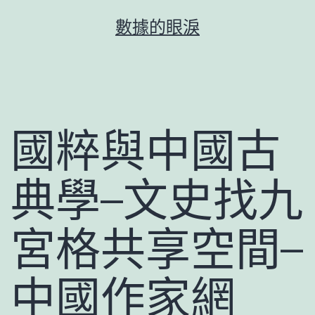
跳
數據的眼淚
至
主
要
內
容
國粹與中國古
典學–文史找九
宮格共享空間–
中國作家網