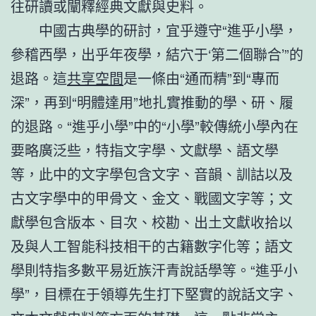
往研讀或闡釋經典文獻與史料。
中國古典學的研討，宜乎遵守“進乎小學，
參稽西學，出乎年夜學，結穴于‘第二個聯合’”的
退路。這
共享空間
是一條由“通而精”到“專而
深”，再到“明體達用”地扎實推動的學、研、履
的退路。“進乎小學”中的“小學”較傳統小學內在
要略廣泛些，特指文字學、文獻學、語文學
等，此中的文字學包含文字、音韻、訓詁以及
古文字學中的甲骨文、金文、戰國文字等；文
獻學包含版本、目次、校勘、出土文獻收拾以
及與人工智能科技相干的古籍數字化等；語文
學則特指多數平易近族汗青說話學等。“進乎小
學”，目標在于領導先生打下堅實的說話文字、