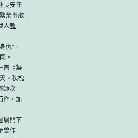
赴長安任
繁榮事散
樓人
教
身仇”。
略同。
一首《凝
天。秋槐
樂師吹
而作，加
遺屬門下
參曾作