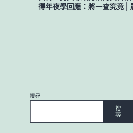
章
得年夜學回應：將一查究竟 |
導
覽
搜尋
搜
尋