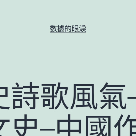
數據的眼淚
史詩歌風氣
文史–中國