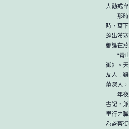
人勸戒韋
那時
時，寫下
蓬出漢塞
都護在燕
“青
御》。天
友人：雖
蘊深入，
年夜
書記，兼
里行之職
為監察御