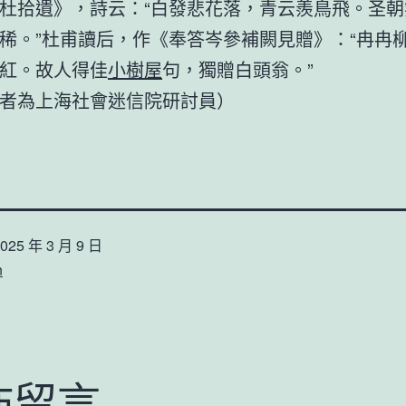
杜拾遺》，詩云：“白發悲花落，青云羨鳥飛。圣朝
稀。”杜甫讀后，作《奉答岑參補闕見贈》：“冉冉
紅。故人得佳
小樹屋
句，獨贈白頭翁。”
者為上海社會迷信院研討員）
025 年 3 月 9 日
n
佈留言