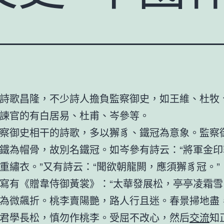
詩歌昌隆，不少詩人擔負監察御史，如王維、杜牧
諫官的有白居易、杜甫、岑參等。
察御史相干的詩歌，多以獬豸、鐵冠為意象。監察
鐵為帽骨，故別名鐵冠。如岑參有詩云：“將軍金印
重繡衣。”又有詩云：“聞欲朝龍闕，應須獬豸冠。”
寫有《贈韋侍御黃裳》：“太華發展松，亭亭凌霜雪
為微飆折。桃李賣陽艷，路人行且迷。春景掃地盡
君學長松，慎勿作桃李。受屈不改心，然后
交流
知