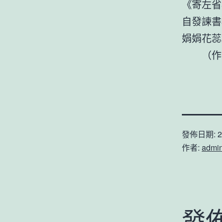
《寄左省
自發諫書
娟娟花蕊
（作
發佈日期:
2
作者:
admi
發