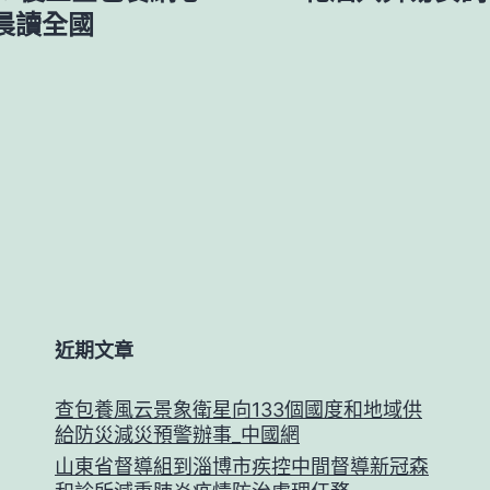
 晨讀全國
近期文章
查包養風云景象衛星向133個國度和地域供
給防災減災預警辦事_中國網
山東省督導組到淄博市疾控中間督導新冠森