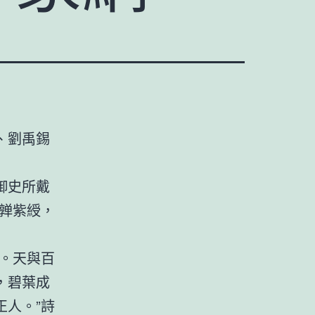
、劉禹錫
御史所戴
亸紫綬，
。天與百
，碧葉成
正人。”詩