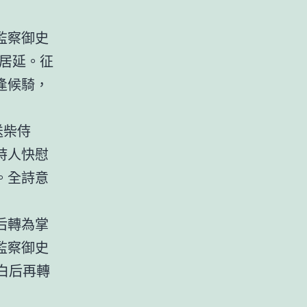
監察御史
居延。征
逢候騎，
送柴侍
詩人快慰
。全詩意
后轉為掌
監察御史
白后再轉