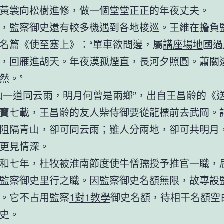
黃裳向松樹進修，做一個堂堂正正的年夜丈夫。
，監察御史還有較多機遇到各地梭巡。王維在擔負
名篇《使至塞上》：“單車欲問邊，屬
講座場地
國過
，回雁進胡天。年夜漠孤煙直，長河夕照圓。蕭關
然。”
山一道同云雨，明月何曾是兩鄉”，出自王昌齡的《
寶七載，王昌齡的友人柴侍御要從龍標前去武岡。
阻隔青山，卻可同云雨；雖人分兩地，卻可共明月
更見情深。
和七年，杜牧被淮南節度使牛僧孺授予推官一職，
監察御史里行之職。因監察御史名額無限，故專設
。它不占用監察
1對1教學
御史名額，待相干名額空
史。