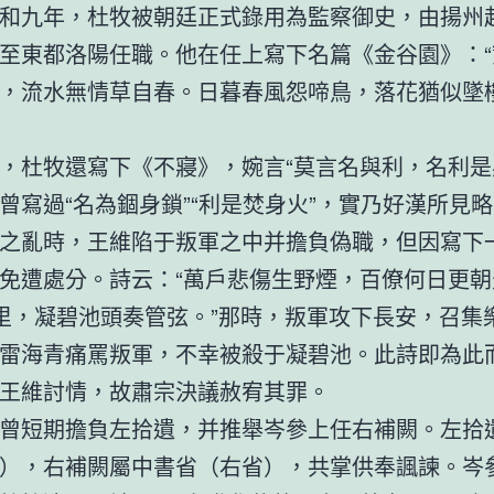
和九年，杜牧被朝廷正式錄用為監察御史，由揚州
至東都洛陽任職。他在任上寫下名篇《金谷園》：“
，流水無情草自春。日暮春風怨啼鳥，落花猶似墜
，杜牧還寫下《不寢》，婉言“莫言名與利，名利是
曾寫過“名為錮身鎖”“利是焚身火”，實乃好漢所見
之亂時，王維陷于叛軍之中并擔負偽職，但因寫下
免遭處分。詩云：“萬戶悲傷生野煙，百僚何日更朝
里，凝碧池頭奏管弦。”那時，叛軍攻下長安，召集
雷海青痛罵叛軍，不幸被殺于凝碧池。此詩即為此
王維討情，故肅宗決議赦宥其罪。
曾短期擔負左拾遺，并推舉岑參上任右補闕。左拾
），右補闕屬中書省（右省），共掌供奉諷諫。岑