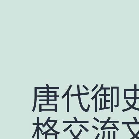
跳
至
主
要
內
容
唐代御
格交流