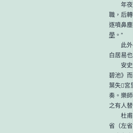
年夜
職，后轉
逐噴鼻塵
學
。”
此外
白居易也
安史
碧池》而
葉失宮
奏。樂師
之有人替
杜甫
省（左省