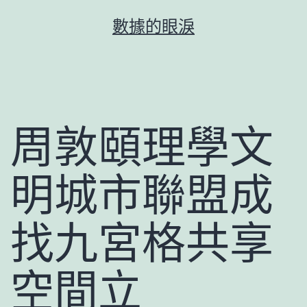
跳
數據的眼淚
至
主
要
內
容
周敦頤理學文
明城市聯盟成
找九宮格共享
空間立