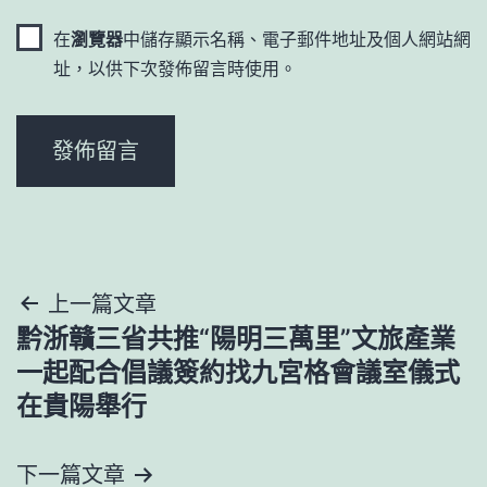
在
瀏覽器
中儲存顯示名稱、電子郵件地址及個人網站網
址，以供下次發佈留言時使用。
文
上一篇文章
黔浙贛三省共推“陽明三萬里”文旅產業
章
一起配合倡議簽約找九宮格會議室儀式
導
在貴陽舉行
覽
下一篇文章