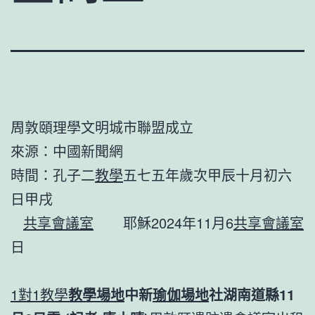
周敦頤理學文明城市聯盟成立
來源：中國新聞網
時間：孔子二
教學
五七五年歲次甲辰十月初六
日甲戌
共享會議室
耶穌2024年11月6
共享會議室
日
1對1教學
教學場地
中新
瑜伽場地
社湖南道縣11