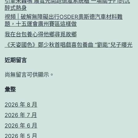
引擎未轟鳴 展覽先開跑億嵐系統櫃 一場關于F1的沉
醉式熱身
視頻 | 破解無障礙出行OSDER奧斯德汽車材料難
題，十五運會廣州賽區這樣做
我在台包養心得他鄉尋覓故鄉
《天姿國色》鄭少秋首唱戲喜包養曲 “劉能”兒子曝光
近期留言
尚無留言可供顯示。
彙整
2026 年 8 月
2026 年 7 月
2026 年 6 月
2026 年 5 月