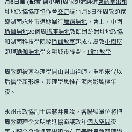
月6日電 (記者 唐小晴)
周敦頤遺跡遺
會議室出租
址地政協協商協作會
交流
議11月6日在周敦頤家
鄉湖南永州市道縣舉行
舞蹈場地
。會上，中國
瑜伽場地
20個周
講座場地
敦頤遺跡遺址地政協
和湖南科技學院發
瑜伽教室
起成立周敦
小樹屋
頤理
瑜伽場地
學文明城市聯盟。
1對1教學
周敦頤被尊為理學開山開山祖師，重塑宋代以
后儒學新形態，其理學思惟在海內影響極年
夜。
永州市政協副主席蔣井泉說，各聯盟單位將把
周敦頤理學文明納進協商議政年
個人空間
夜
事，配合發
會議室出租
聲有用晉陞周敦頤理學