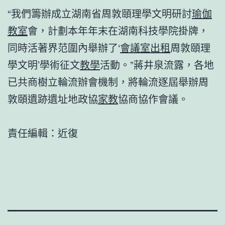
“我們籌辦成立湖南省周敦頤理學文明研討
瑜伽
教室
會，計劃本年年末在湖南科技學院掛牌，
同時活著界范圍內舉辦了‘
會議室出租
周敦頤理
學文明’學術征文
教學
活動。”蔣井泉流露，各地
已共商樹立輪流辦會機制，將輪流逐屆舉辦周
敦頤遺跡遺址地政協
家教
協商協作會議。
責任編輯：近復