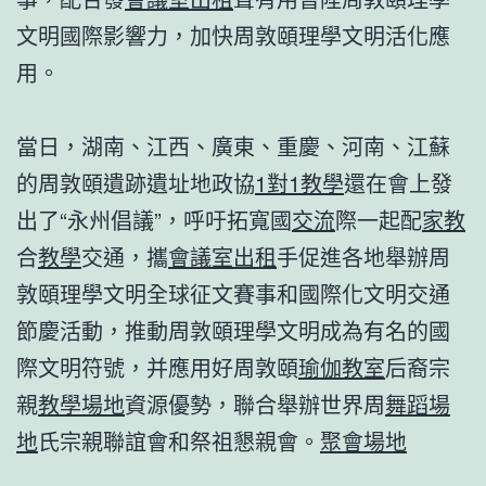
文明國際影響力，加快周敦頤理學文明活化應
用。
當日，湖南、江西、廣東、重慶、河南、江蘇
的周敦頤遺跡遺址地政協
1對1教學
還在會上發
出了“永州倡議”，呼吁拓寬國
交流
際一起配
家教
合
教學
交通，攜
會議室出租
手促進各地舉辦周
敦頤理學文明全球征文賽事和國際化文明交通
節慶活動，推動周敦頤理學文明成為有名的國
際文明符號，并應用好周敦頤
瑜伽教室
后裔宗
親
教學場地
資源優勢，聯合舉辦世界周
舞蹈場
地
氏宗親聯誼會和祭祖懇親會。
聚會場地