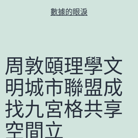
跳
數據的眼淚
至
主
要
內
容
周敦頤理學文
明城市聯盟成
找九宮格共享
空間立