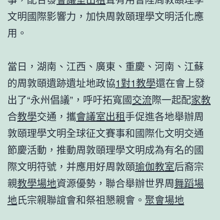
文明國際影響力，加快周敦頤理學文明活化應
用。
當日，湖南、江西、廣東、重慶、河南、江蘇
的周敦頤遺跡遺址地政協
1對1教學
還在會上發
出了“永州倡議”，呼吁拓寬國
交流
際一起配
家教
合
教學
交通，攜
會議室出租
手促進各地舉辦周
敦頤理學文明全球征文賽事和國際化文明交通
節慶活動，推動周敦頤理學文明成為有名的國
際文明符號，并應用好周敦頤
瑜伽教室
后裔宗
親
教學場地
資源優勢，聯合舉辦世界周
舞蹈場
地
氏宗親聯誼會和祭祖懇親會。
聚會場地