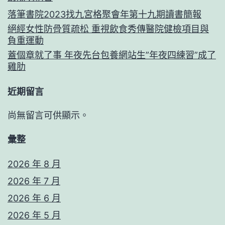
落筆書院2023找九宮格聚會年第十九期讀書簡報
絕經女性防骨質疏松 重視飲食秀傳醫院健檢項目與
負重運動
蓋個章就了事 年夜先台包養網站生”年夜四練習”成了
雞肋
近期留言
尚無留言可供顯示。
彙整
2026 年 8 月
2026 年 7 月
2026 年 6 月
2026 年 5 月