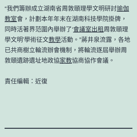
“我們籌辦成立湖南省周敦頤理學文明研討
瑜伽
教室
會，計劃本年年末在湖南科技學院掛牌，
同時活著界范圍內舉辦了‘
會議室出租
周敦頤理
學文明’學術征文
教學
活動。”蔣井泉流露，各地
已共商樹立輪流辦會機制，將輪流逐屆舉辦周
敦頤遺跡遺址地政協
家教
協商協作會議。
責任編輯：近復