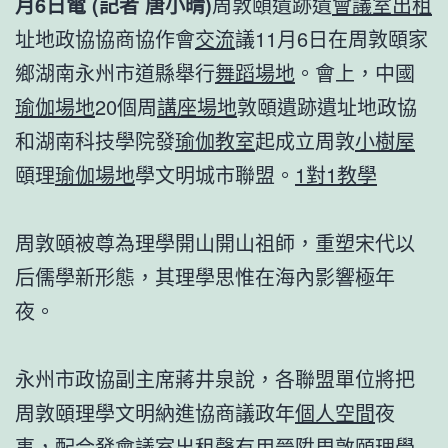
月6日電 (記者 唐小晴)
周敦頤遺跡遺
會議室出租
址地政協協商協作會
交流
議11月6日在周敦頤家
鄉湖南永州市道縣舉行
舞蹈場地
。會上，中國
瑜伽場地
20個周
講座場地
敦頤遺跡遺址地政協
和湖南科技學院發
瑜伽教室
起成立周敦
小樹屋
頤理
瑜伽場地
學文明城市聯盟。
1對1教學
周敦頤被尊為理學開山開山祖師，重塑宋代以
后儒學新形態，其理學思惟在海內影響極年
夜。
永州市政協副主席蔣井泉說，各聯盟單位將把
周敦頤理學文明納進協商議政年
個人空間
夜
事，配合發
會議室出租
聲有用晉陞周敦頤理學