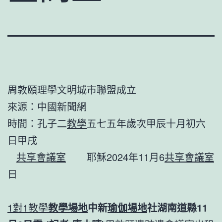
周敦頤理學文明城市聯盟成立
來源：中國新聞網
時間：孔子二
教學
五七五年歲次甲辰十月初六
日甲戌
共享會議室
耶穌2024年11月6
共享會議室
日
1對1教學
教學場地
中新
瑜伽場地
社湖南道縣11