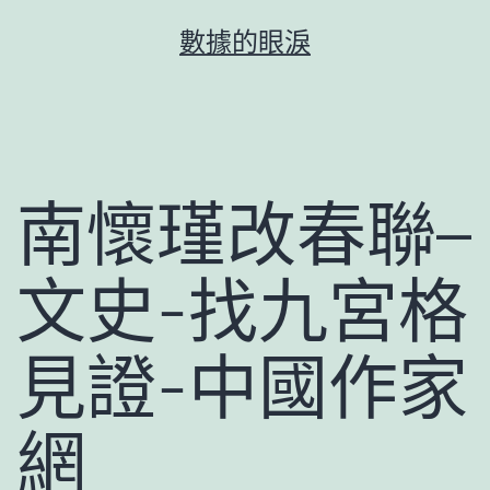
跳
數據的眼淚
至
主
要
內
容
南懷瑾改春聯–
文史-找九宮格
見證-中國作家
網