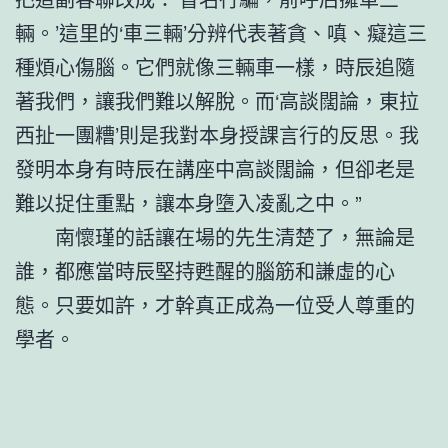
輛。’這里的‘車三輛’分辨代表著貪、嗔、癡這三
種煩心傷腦。它們就像三輛車一樣，時辰追隨
著我們，讓我們難以解脫。而‘高談闊論，東拉
西扯一團糟’則是我對本身授課言行的反思。我
發明本身有時辰在講座中高談闊論，但卻老是
難以捉住重點，讓本身墮入凌亂之中。”
南懷瑾的話讓在場的先生清楚了，無論是
誰，都應當時辰堅持甦醒的腦筋和謙虛的心
態。只要如許，才幹真正成為一位受人尊重的
學者。