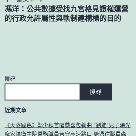
覽
馮洋：公共數據受找九宮格見證權運營
的行政允許屬性與軌制建構標的目的
搜尋
搜尋
近期文章
《天姿國色》鄭少秋首唱戲喜包養曲 “劉能”兒子曝光
龐家鎮衛生院醫務職員苦守高速路口 給過往職員森