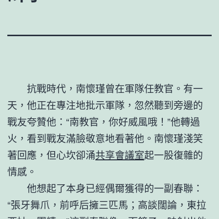
抗戰時代，南懷瑾曾在軍隊任教官。有一
天，他正在專注地批示軍隊，忽然聽到旁邊的
戰友夸贊他：“南教官，你好威風哦！”他轉過
火，看到戰友滿臉敬意地看著他。南懷瑾淺笑
著回應，但心坎卻涌
共享會議室
起一股復雜的
情感。
他想起了本身已經偶爾獲得的一副春聯：
“張牙舞爪，前呼后擁三匹馬；高談闊論，東拉