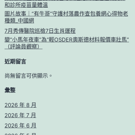
和診所疫苗量體溫
圖片故事｜“有牛哥”守護村落農作查包養網心得物老
種類_中國網
7月秀傳醫院巡檢7日生肖運程
變“小馬年夜車”為“輕OSDER奧斯德材料報價車壯馬”
（評論員觀察）
近期留言
尚無留言可供顯示。
彙整
2026 年 8 月
2026 年 7 月
2026 年 6 月