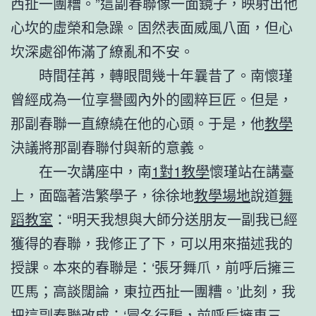
西扯一團糟。”這副春聯像一面鏡子，映射出他
心坎的虛榮和急躁。固然表面威風八面，但心
坎深處卻佈滿了繚亂和不安。
時間荏苒，轉眼間幾十年曩昔了。南懷瑾
曾經成為一位享譽國內外的國粹巨匠。但是，
那副春聯一直繚繞在他的心頭。于是，他
教學
決議將那副春聯付與新的意義。
在一次講座中，南
1對1教學
懷瑾站在講臺
上，面臨著浩繁學子，徐徐地
教學場地
說道
舞
蹈教室
：“明天我想與大師分送朋友一副我已經
獲得的春聯，我修正了下，可以用來描述我的
授課。本來的春聯是：‘張牙舞爪，前呼后擁三
匹馬；高談闊論，東拉西扯一團糟。’此刻，我
把這副春聯改成：‘冒名行騙，前呼后擁車三