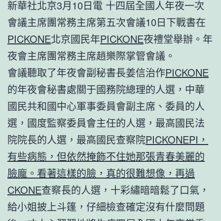
新華社北京3月10日電 十四屆全國人年夜一次
會議主席團常務主席第五次會議10日下戰書在
PICKONE
北京國民年
PICKONE
夜禮堂舉辦。年
夜會主席團常務主席趙樂際掌管會議。
會議聽取了年夜會副秘書長姜信治作
PICKONE
的年夜會秘書處關于國務院總理的人選，中華
國民共和國中心軍事委員會副主席、委員的人
選，國度監察委員會主任的人選，最高國民法
院院長的人選，最高國民查察院
PICKONE
PI，
有些病態，但依然掩飾不住她那張青春美麗的
臉龐。看著這樣的臉，真的很難想像，再過
CKONE
查察長的人選，十彩繡暗暗鬆了口氣，
給小姐披上斗篷，仔細檢查確定沒有什麼問題