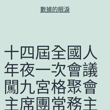
跳
數據的眼淚
至
主
要
內
容
十四屆全國人
年夜一次會議
闖九宮格聚會
主席團常務主