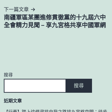
導
下一篇文章
覽
南疆軍區某團進修貫徹黨的十九屆六中
全會精力見聞 – 享九宮格共享中國軍網
搜尋
搜尋
近期文章
【行義】踏上這條尋找自我之路找九宮格空間：徒步