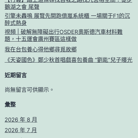
鵝湖之會 尾聲
引擎未轟鳴 展覽先開跑億嵐系統櫃 一場關于F1的沉
醉式熱身
視頻 | 破解無障礙出行OSDER奧斯德汽車材料難
題，十五運會廣州賽區這樣做
我在台包養心得他鄉尋覓故鄉
《天姿國色》鄭少秋首唱戲喜包養曲 “劉能”兒子曝光
近期留言
尚無留言可供顯示。
彙整
2026 年 8 月
2026 年 7 月