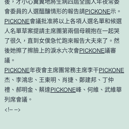
後，才小心翼翼地將生病四屆全國人年夜常委
會委員的人選醞釀情形的報告請
PICKONE
示。
PICKONE
會議批准將以上各項人選名單和候選
人名單草案提請主席團第兩個母親抱在一起哭
了很久，直到女僕急忙跑來報告大夫來了。然
後她擦了擦臉上的淚水六次會
PICKONE
議審
議。
PICKONE
年夜會主席團常務主席李干
PICKONE
杰、李鴻忠、王東明、肖捷、鄭建邦、丁仲
禮、郝明金、蔡達
PICKONE
峰、何維、武維華
列席會議。
<!– –>