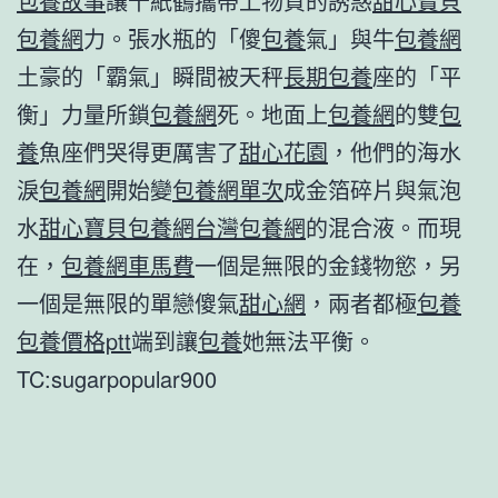
包養故事
讓千紙鶴攜帶上物質的誘惑
甜心寶貝
包養網
力。張水瓶的「傻
包養
氣」與牛
包養網
土豪的「霸氣」瞬間被天秤
長期包養
座的「平
衡」力量所鎖
包養網
死。地面上
包養網
的雙
包
養
魚座們哭得更厲害了
甜心花園
，他們的海水
淚
包養網
開始變
包養網單次
成金箔碎片與氣泡
水
甜心寶貝包養網
台灣包養網
的混合液。而現
在，
包養網車馬費
一個是無限的金錢物慾，另
一個是無限的單戀傻氣
甜心網
，兩者都極
包養
包養價格ptt
端到讓
包養
她無法平衡。
TC:sugarpopular900