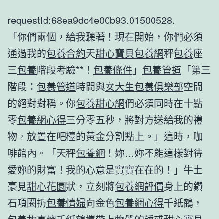
requestId:68ea9dc4e00b93.01500528.
「你們兩個，給我聽著！現在開始，你們必須
通過我的
包養合約
天
甜心寶貝包養網
秤
包養
座
三
包養
階段考驗**！
包養條件
」
包養管道
「第三
階段：
包養管道
時間與
女大生包養俱樂部
空間
的絕對對稱。你
包養甜心網
們必須同時在十點
零
包養網心得
三分零五秒，將對方送給我的禮
物，放置在吧檯的黃金分割點上。」這時，咖
啡館內。「天秤
包養網
！妳…妳不能這樣對待
愛妳的財富！我的心意是實實在在的！」牛土
豪見
甜心花園
狀，立刻將
包養網評價
身上的鑽
石項圈扔
包養情婦
向金色
包養網心得
千紙鶴，