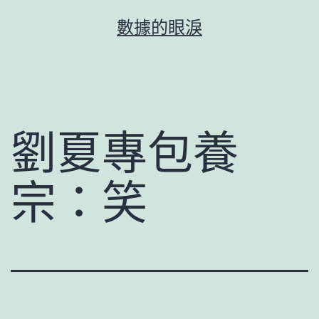
跳
數據的眼淚
至
主
要
內
容
劉夏專包養
宗：笑