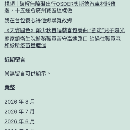
視頻 | 破解無障礙出行OSDER奧斯德汽車材料難
題，十五運會廣州賽區這樣做
我在台包養心得他鄉尋覓故鄉
《天姿國色》鄭少秋首唱戲喜包養曲 “劉能”兒子曝光
龐家鎮衛生院醫務職員苦守高速路口 給過往職員森
和診所疫苗量體溫
近期留言
尚無留言可供顯示。
彙整
2026 年 8 月
2026 年 7 月
2026 年 6 月