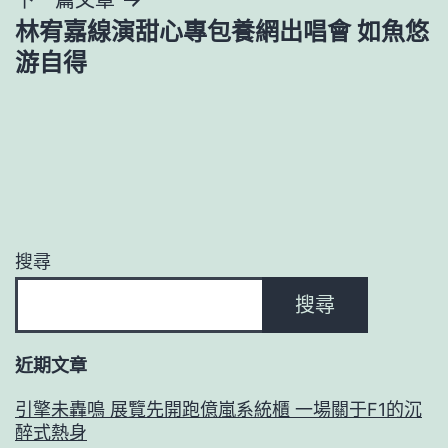
覽
林宥嘉線演甜心專包養網出唱會 如魚悠
游自得
搜尋
搜尋
近期文章
引擎未轟鳴 展覽先開跑億嵐系統櫃 一場關于F1的沉
醉式熱身