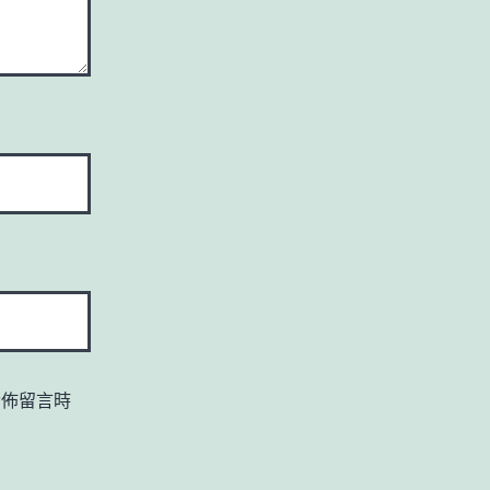
發佈留言時