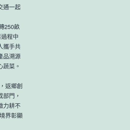
交通一起
250畝
業過程中
人攜手共
產品溯源
心蔬菜。
，返鄉創
成部門，
徽力耕不
境界彰顯