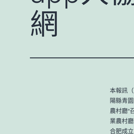
網
本報訊（
陽縣青園
農村廳“
業農村廳
合肥成立