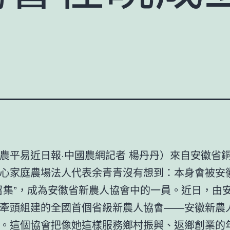
農平易近日報·中國農網記者 楊丹丹）來自安徽省
心家庭農場法人代表余青青沒有想到：本身會被安
召集”，成為安徽省新農人協會中的一員。近日，由
牽頭組建的全國首個省級新農人協會——安徽新農
。這個協會把像她這樣服務鄉村振興、返鄉創業的