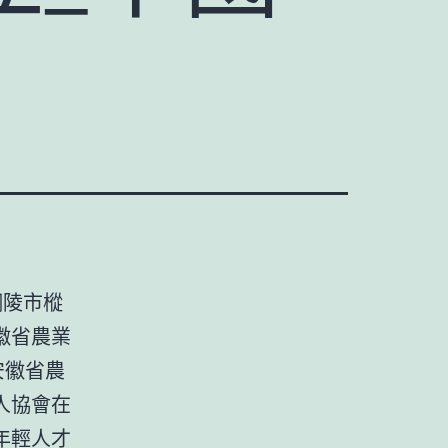
銅陵市樅
徽省農業
安徽省農
人協會在
年輕人才