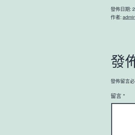
發佈日期:
2
作者:
admi
發
發佈留言必
留言
*