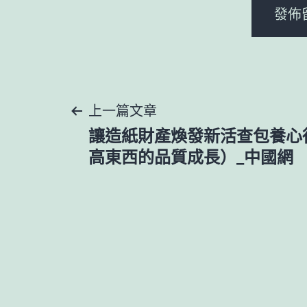
文
上一篇文章
讓造紙財產煥發新活查包養心
章
高東西的品質成長）_中國網
導
覽