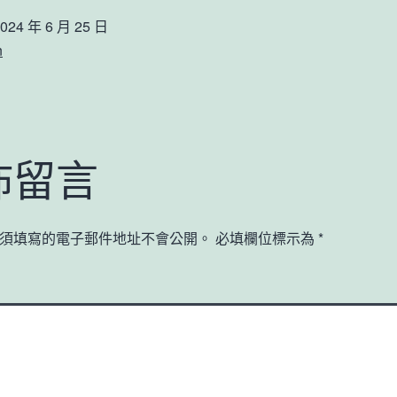
024 年 6 月 25 日
n
佈留言
須填寫的電子郵件地址不會公開。
必填欄位標示為
*