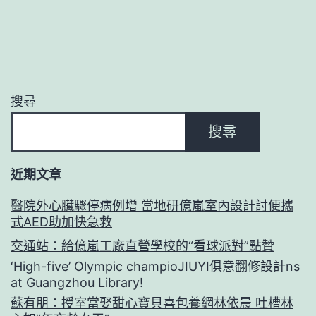
搜尋
搜尋
近期文章
醫院外心臟驟停病例增 當地研億嵐室內設計討便攜
式AED助加快急救
交通站：給億嵐工廠直營學校的“看球派對”點贊
‘High-five’ Olympic champioJIUYI俱意翻修設計ns
at Guangzhou Library!
蘇有朋：授室當娶甜心寶貝喜包養網林依晨 吐槽林