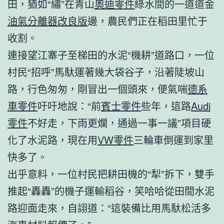
田，猶如“繡”在青山
奧迪零件
綠水間的一道道金
油氣分離器改良版
邊，農民們正在稻田里忙于
收割。
連接望江寨子至梯田的水泥“機耕”道路口，一位
村民“招呼”馬馱運著幾大袋谷子，沿著陡坡山
路，行色匆匆，剛冒出一個頭來，便氣喘
德系
車零件
吁吁地說：“前
賓士零件
些年，這路
Audi
零件
不好走，下雨更爛，通過一事一議”項目硬
化了水泥路，現在用
VW零件
三輪車倒運到家里
快多了。
出乎意料，一位村民把耕田機的“犁”拆下，雙手
推起“轟轟”的機子運輸稻谷，笑哈哈從田間水泥
路迎面走來，自詡道：“這裝備比用馬馱松活多