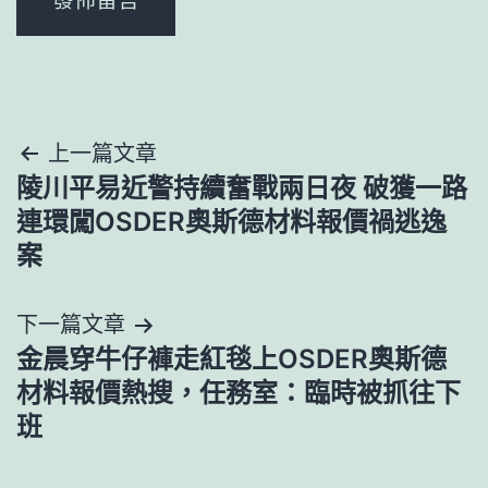
文
上一篇文章
陵川平易近警持續奮戰兩日夜 破獲一路
章
連環闖OSDER奧斯德材料報價禍逃逸
導
案
覽
下一篇文章
金晨穿牛仔褲走紅毯上OSDER奧斯德
材料報價熱搜，任務室：臨時被抓往下
班