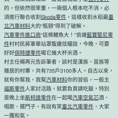
的，但依然很笨重，一兩個人根本吃不消，必
須進行聯合收割
Skoda零件
，這樣收割水稻最
臺
北汽車材料
大的“瓶頸”得到了破解。
汽車零件進口商
“這條鯉魚大！”翁塘
藍寶堅尼零
件
村村民蔣軍華站罩籠邊炫耀說，今晚，可要
好好
保時捷零件
喝它幾大杯米酒。
村主任楊再元告訴筆者，該村是漢族、苗族等
雜居的村寨，共有735戶3100多人。自古以來，
就有你幫我，我幫
汽車材料
你的習俗，一般主
福斯零件
人家討活路，就要負責請吃飯，特別
是晚上坐
斯柯達零件
在一起喝
汽車空氣芯
酒、
唱歌、擺門子，有說有笑
臺北汽車零件
，大家
一團和氣。