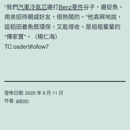
“我們
汽車冷氣芯
邊打
Benz零件
谷子，邊捉魚，
用來招待親戚好友，很熱鬧的。”他高興地說，
這稻田養魚既環保，又能增收，是祖祖輩輩的
“傳家寶”。（楊仁海）
TC:osder9follow7
發佈日期:
2025 年 9 月 11 日
作者:
admin