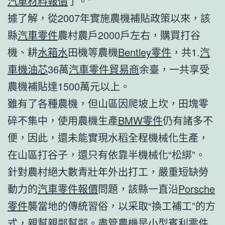
汽車材料報價
了。”
據了解，從2007年實施農機補貼政策以來，該
縣
汽車零件
農村農戶2000戶左右，購買打谷
機、耕
水箱水
田機等農機
Bentley零件
，共1.
汽
車機油芯
36萬
汽車零件貿易商
余臺，一共享受
農機補貼達1500萬元以上。
雖有了各種農機，但山區因爬坡上坎，田塊零
碎不集中，使用農機生產
BMW零件
仍有諸多不
便，因此，還未能實現水稻全程機械化生產，
在山區打谷子，還只有依靠半機械化“松綁”。
針對農村絕大數青壯年外出打工，嚴重短缺勞
動力的
汽車零件報價
問題，該縣一直沿
Porsche
零件
襲當地的傳統習俗，以采取“換工補工”的方
式，親幫親鄰幫鄰。盡管農機是小型
賓利零件