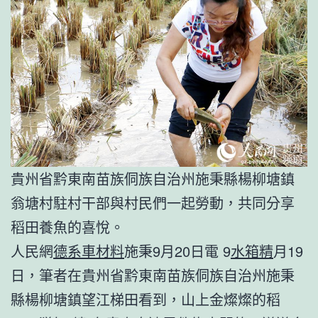
貴州省黔東南苗族侗族自治州施秉縣楊柳塘鎮
翁塘村駐村干部與村民們一起勞動，共同分享
稻田養魚的喜悅。
人民網
德系車材料
施秉9月20日電 9
水箱精
月19
日，筆者在貴州省黔東南苗族侗族自治州施秉
縣楊柳塘鎮望江梯田看到，山上金燦燦的稻