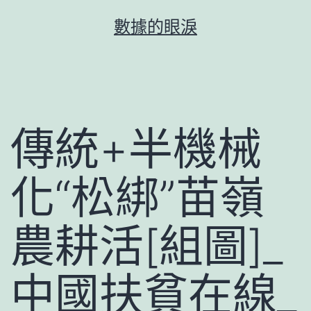
跳
數據的眼淚
至
主
要
內
容
傳統+半機械
化“松綁”苗嶺
農耕活[組圖]_
中國扶貧在線_