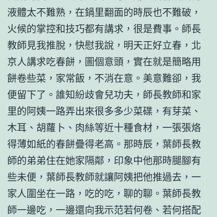
液體太不難熟，在鍋里翻面的時辰也不難破，
火候的掌控和技巧都有講求，很是費事。師長
教師見我推脫，快慰我說，明天正好立春，北
京人講求吃春餅，圖個意頭，實在就是簡略用
餅卷些菜，家常飯，不消在意。美意難卻，我
便留下了。誰知紛歧會兒功夫，師長教師和家
里的阿姨一路弄出來很多多少菜碟，有芽菜、
木耳、胡蘿卜、肉絲等近十種食材，一張張烙
得薄如紙的春餅疊得老高。那時辰，葉師長教
師的弟弟住在她家隔鄰，印象中他那時腿腳有
些未便，葉師長教師就讓阿姨把他推過去，一
家人圍坐在一路，吃的吃，聊的聊。葉師長教
師一邊吃，一邊還向我示范若何卷、若何搭配