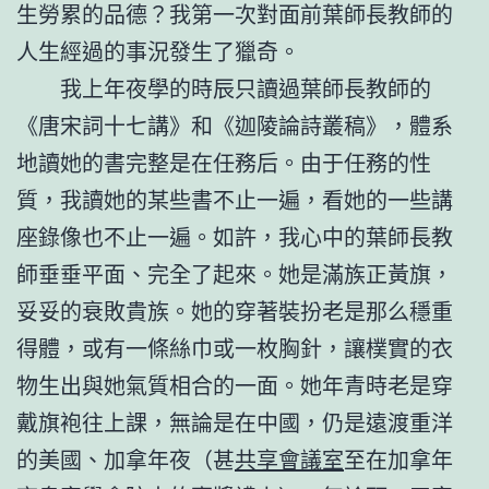
生勞累的品德？我第一次對面前葉師長教師的
人生經過的事況發生了獵奇。
我上年夜學的時辰只讀過葉師長教師的
《唐宋詞十七講》和《迦陵論詩叢稿》，體系
地讀她的書完整是在任務后。由于任務的性
質，我讀她的某些書不止一遍，看她的一些講
座錄像也不止一遍。如許，我心中的葉師長教
師垂垂平面、完全了起來。她是滿族正黃旗，
妥妥的衰敗貴族。她的穿著裝扮老是那么穩重
得體，或有一條絲巾或一枚胸針，讓樸實的衣
物生出與她氣質相合的一面。她年青時老是穿
戴旗袍往上課，無論是在中國，仍是遠渡重洋
的美國、加拿年夜（甚
共享會議室
至在加拿年