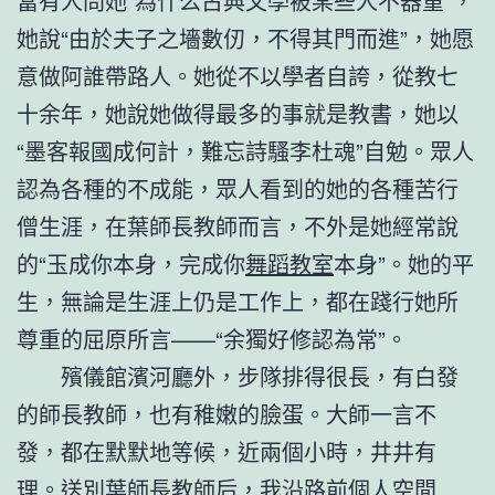
當有人問她“為什么古典文學被某些人不器重”，
她說“由於夫子之墻數仞，不得其門而進”，她愿
意做阿誰帶路人。她從不以學者自誇，從教七
十余年，她說她做得最多的事就是教書，她以
“墨客報國成何計，難忘詩騷李杜魂”自勉。眾人
認為各種的不成能，眾人看到的她的各種苦行
僧生涯，在葉師長教師而言，不外是她經常說
的“玉成你本身，完成你
舞蹈教室
本身”。她的平
生，無論是生涯上仍是工作上，都在踐行她所
尊重的屈原所言——“余獨好修認為常”。
殯儀館濱河廳外，步隊排得很長，有白發
的師長教師，也有稚嫩的臉蛋。大師一言不
發，都在默默地等候，近兩個小時，井井有
理。送別葉師長教師后，我沿路前
個人空間