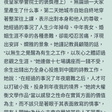
夜皇家學會院士的褒獎禮上）。無論頭一天家
里產生了什么事，第二天她城市自始自終地穿
著整潔往上課，表示出對本身和他人的尊敬。
她經過的事況了人生少年掉母、中年喪女、婚
姻生涯不幸的各種患難，卻能啞忍苦痛，浮現
出安詳、嫻雅的景象。她謹記教員顧隨的話，
“以無生之覺醒為有生之工作，以灰心之體認過
悲觀之生涯。”她連做十七場講座而一錢不受，
余生出錢出力全身心投進到中國的詩教工作。
她說：“在經過的事況了年夜磨難之后，人才可
以打破小我，投身到年夜我的境界。”她誇大權
衡文學作品“當以感發之性命在實質方面的價值
為主，而不該只是著眼于其表面敘寫的情事”，