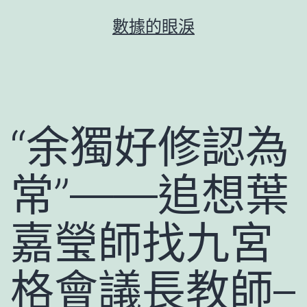
跳
數據的眼淚
至
主
要
內
容
“余獨好修認為
常”——追想葉
嘉瑩師找九宮
格會議長教師–