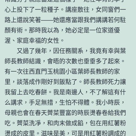
心上投下了一粒種子。講座散往，女同窗們一
路上還說笑著——她還應當跟我們講講若何駐
顏有術。那時我以為，她必定是一位家道優
渥、家庭幸福的女性。
又過了幾年，因任務關系，我竟有幸與葉
師長教師結識，會晤的次數也垂垂多了起來。
有一次往西直門玉桃園小區葉師長教師的家
里，談落成作剛好到飯點了。師長教師死力讓
我留上去吃春餅。我是南邊人，不了解這有什
么講求，手足無措，生怕不得體。我小時辰，
母親也會在春天薺菜豐富的時辰燙春卷給我們
吃。薺菜洗凈，和肉末做成餡，包在用紅薯粉
燙成的皮里。滋味是美，可是用紅薯粉調成的