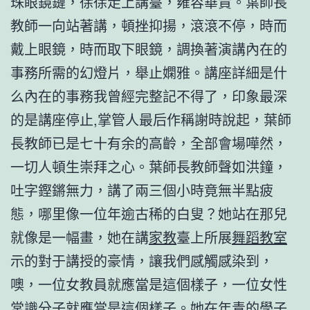
珠眼鏡鏈，徐徐走上講臺，雍容華貴。葉師長
教師一向站著講，頓挫抑揚，滾滾不停，時而
戴上眼鏡，時而取下眼鏡，調換著演講內在的
事務所需的幻燈片，舉止嫻雅。講座詳細是什
么內在的事務我曾經完整記不得了，印象最深
的是講座停止,掌管人最后作稱謝時說起，葉師
長教師已是七十有余的高齡，全部會場嘩然，
一切人頓生崇拜之心。葉師長教師聲如洪鐘，
吐字鏗鏘無力，講了兩三個小時竟無半點疲
態，哪里像一位年逾古稀的白叟？她站在那兒
就像是一幅畫，她在講
家教
臺上所展
舞蹈教室
示的對于講授的豪情，讓我們感觸感染到，
噢，一位女教員就應當是這個樣子，一位女性
常識分子就應當是這個樣子。她在年青的學子