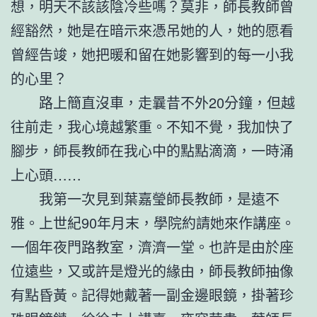
想，明天不該該陰冷些嗎？莫非，師長教師曾
經豁然，她是在暗示來憑吊她的人，她的愿看
曾經告竣，她把暖和留在她影響到的每一小我
的心里？
路上簡直沒車，走曩昔不外20分鐘，但越
往前走，我心境越繁重。不知不覺，我加快了
腳步，師長教師在我心中的點點滴滴，一時涌
上心頭……
我第一次見到葉嘉瑩師長教師，是遠不
雅。上世紀90年月末，學院約請她來作講座。
一個年夜門路教室，濟濟一堂。也許是由於座
位遠些，又或許是燈光的緣由，師長教師抽像
有點昏黃。記得她戴著一副金邊眼鏡，掛著珍