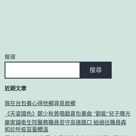
搜尋
搜尋
近期文章
我在台包養心得他鄉尋覓故鄉
《天姿國色》鄭少秋首唱戲喜包養曲 “劉能”兒子曝光
龐家鎮衛生院醫務職員苦守高速路口 給過往職員森
和診所疫苗量體溫