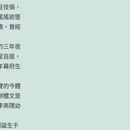
征伎倆，
搖搖欲墜
務，曾經
的三年夜
室自居，
年幕府生
雙的今體
駢體文是
李商隱幼
隱誕生于