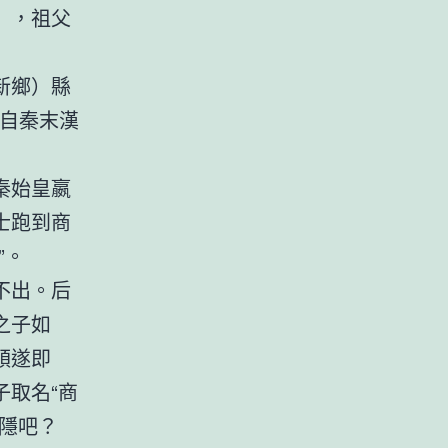
），祖父
新鄉）縣
出自秦末漢
秦始皇嬴
士跑到商
”。
不出。后
之子如
順遂即
取名“商
隱吧？