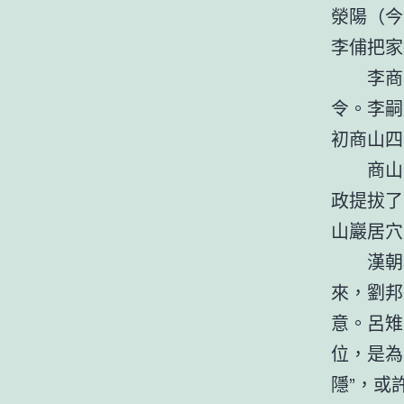
滎陽（今
李俌把家
李商
令。李嗣
初商山四
商山
政提拔了
山巖居穴
漢朝
來，劉邦
意。呂雉
位，是為
隱”，或