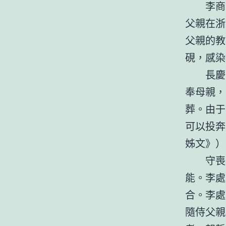
李商
父親在浙
父親的教
硯，感染
長慶
奉母親，
葬。由于
可以投奔
姊文》）
守喪
能。李處
合。李處
隨侍父親