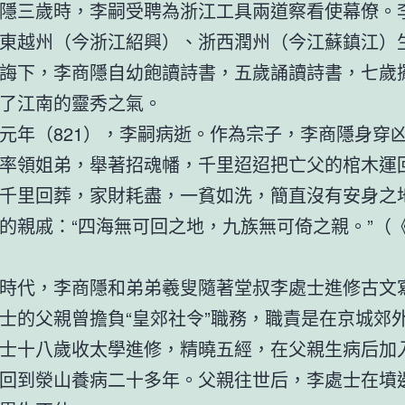
隱三歲時，李嗣受聘為浙江工具兩道察看使幕僚。
東越州（今浙江紹興）、浙西潤州（今江蘇鎮江）
誨下，李商隱自幼飽讀詩書，五歲誦讀詩書，七歲
了江南的靈秀之氣。
元年（821），李嗣病逝。作為宗子，李商隱身穿
率領姐弟，舉著招魂幡，千里迢迢把亡父的棺木運
千里回葬，家財耗盡，一貧如洗，簡直沒有安身之
的親戚：“四海無可回之地，九族無可倚之親。”（
時代，李商隱和弟弟羲叟隨著堂叔李處士進修古文
士的父親曾擔負“皇郊社令”職務，職責是在京城郊
士十八歲收太學進修，精曉五經，在父親生病后加
回到滎山養病二十多年。父親往世后，李處士在墳