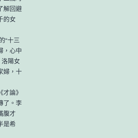
了解回避
千的女
的“十三
婦，心中
，洛陽女
家婦，十
《才論》
傳了。李
滿腹才
半是希