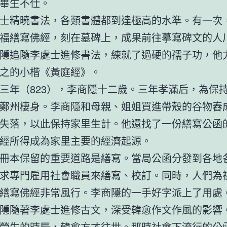
畢生不仕。
士精曉書法，各類書體都到達極高的水準。有一次
福繕寫佛經，刻在墓碑上，成果前往摹寫碑文的人
隱追隨李處士進修書法，練就了過硬的孺子功，他
之的小楷《黃庭經》。
三年（823），李商隱十二歲。三年孝滿后，為保
鄭州棲身。李商隱和母親、姐姐買進帶殼的谷物舂
失落，以此保持家里生計。他還找了一份繕寫公函
經所得成為家里主要的經濟起源。
冊本保留的重要道路是繕寫。當局公函分發到各地
求專門雇用社會職員來繕寫、校訂。同時，人們為
繕寫佛經非常風行。李商隱的一手好字派上了用處
隱隨著李處士進修古文，深受韓愈作文作風的影響
營生的時辰，韓愈方才往世。那時社會下流行的公