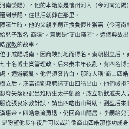
河南滎陽）。他的本籍原是懷州河內（今河南沁陽
遷到滎陽，往世后就葬在那里。
隱誕生時，他的父親李嗣正擔負懷州獲嘉（今河南
給兒子取名“商隱”，意思是“商山隱者”，這個典故
皓
家教
的故事。
位于咸陽城南，因商鞅封地而得名。秦朝樹立后，
七十名博士資管理政。后來秦末年夜亂，有四名博
處，迴避戰亂。他們須發皆白，那時人稱“商山四皓
樹立后，漢高祖劉邦聘請商山四皓出山，他們峻拒
想廢失落原配呂雉所生太子劉盈，改立新歡戚夫人
服從張良
家教
計謀，請出四皓出山幫助。劉盈后來
漢惠帝。四皓急流勇退，仍回商山隱居。李嗣給兒子
許是盼望他長年夜后可以或許像商山四皓那樣功成身