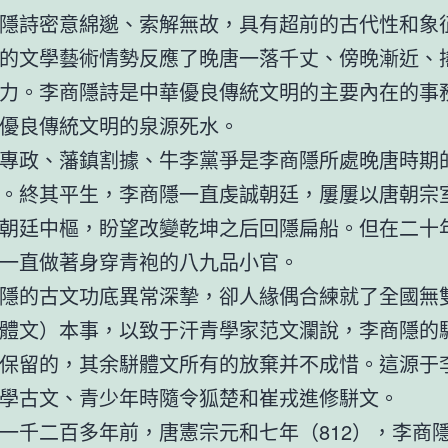
隱詩密意綿邈、索解無故，具有超前的古代性和象
的文學藝術情勢反應了晚唐一落千丈、傍晚漸近、
力。李商隱詩是中華優良傳統文明的主要內在的事
優良傳統文明的泉源死水。
專政、藩鎮割據、牛李黨爭是李商隱所處晚唐時期
。終其平生，李商隱一直虔誠朝廷，屢屢以唐朝宗
朝廷中樞，盼望改變乾坤之后回隱扁船。但在二十
一直做著身穿青袍的八九品小官。
隱的古文功底異常深摯，卻人緣偶合練就了全國無
體文）本事，以致于汗青學家范文瀾說，李商隱的
保留的，其余駢體文所有的放棄并不成惜。這源于
學古文、青少年時隨令狐楚和崔戎進修駢文。
一千二百多年前，唐憲宗元和七年（812），李商