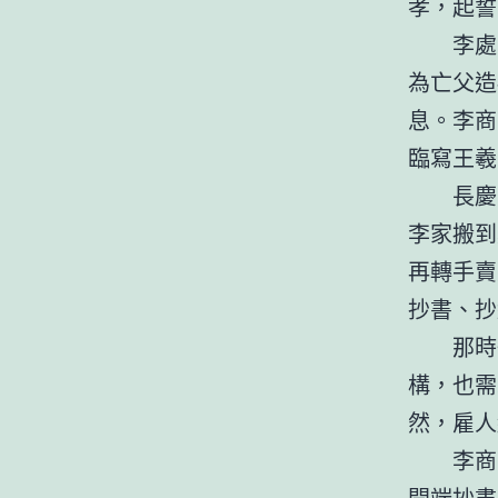
孝，起誓
李處
為亡父造
息。李商
臨寫王羲
長慶
李家搬到
再轉手賣
抄書、抄
那時
構，也需
然，雇人
李商
開端抄書