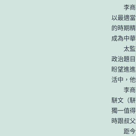
李商
以最適當
的時期精
成為中華
太監
政治題目
盼望進進
活中，他
李商
駢文（駢
獨一值得
時跟叔父
距今