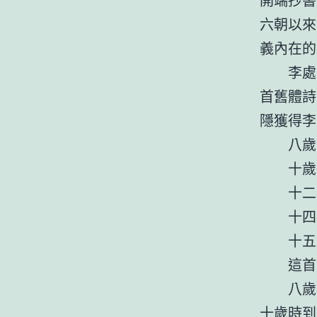
六朝以來
義內在的
李處
首舊體詩
隱獲得李
八歲
十歲
十二
十四
十五
這首
八歲
十歲時到