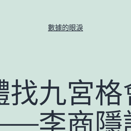
數據的眼淚
體找九宮格
——李商隱