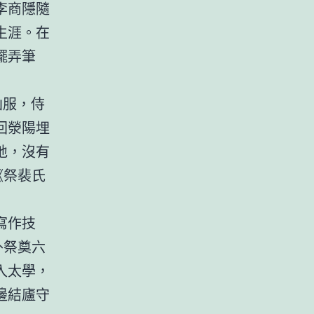
李商隱隨
生涯。在
擺弄筆
凶服，侍
回滎陽埋
地，沒有
《祭裴氏
寫作技
外祭奠六
入太學，
邊結廬守