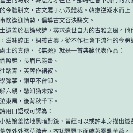
的今體駢文，古文屬于小眾體裁。韓愈逆潮水而上
事務逢迎情勢，倡導古文否決駢文。
士還善於賦論歌詩，尋求遺世自力的古雅之風。他
，滋味醇正，詞義古奧，從不作社會下流行的今體
處士的真傳，《無題》就是一首典範代表作品：
偷照鏡，長眉已能畫。
往踏青，芙蓉作裙衩。
學彈箏，銀甲不曾卸。
躲六親，懸知猶未嫁。
泣東風，後背秋千下。
詩用口語或可譯為：
小姑娘羞怯地黑暗對鏡，曾經可以或許本身描出纖
荒郊外外踐草踏青，衣裙飄飄下面繡著靈動芙蓉。