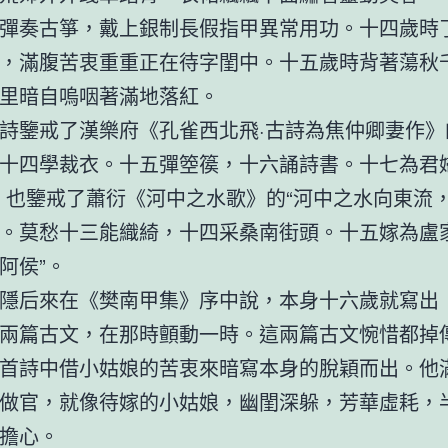
彈奏古箏，戴上銀制長假指甲異常用功。十四歲時
，滿腹苦衷重重正在待字閨中。十五歲時背著蕩秋
里暗自嗚咽著滿地落紅。
詩鑒戒了漢樂府《孔雀西北飛·古詩為焦仲卿妻作》
十四學裁衣。十五彈箜篌，十六誦詩書。十七為君
，也鑒戒了蕭衍《河中之水歌》的“河中之水向東流
。莫愁十三能織綺，十四采桑南街頭。十五嫁為盧
阿侯”。
隱后來在《樊南甲集》序中說，本身十六歲就寫出
兩篇古文，在那時顫動一時。這兩篇古文惋惜都掉
首詩中借小姑娘的苦衷來暗寫本身的脫穎而出。他
做官，就像待嫁的小姑娘，幽閨深躲，芳華虛耗，
擔心。