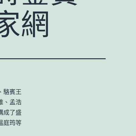
家網
、駱賓王
維、孟浩
構成了盛
溫庭筠等