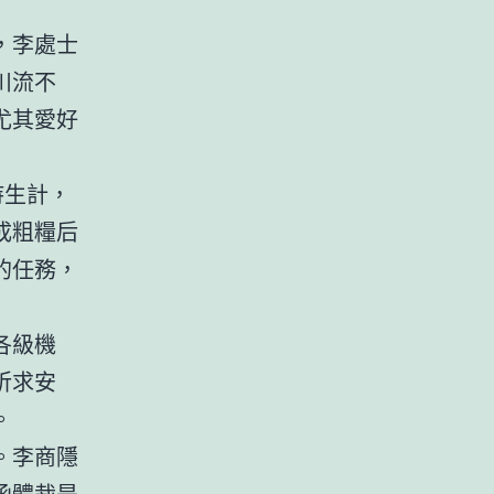
，李處士
川流不
尤其愛好
持生計，
成粗糧后
的任務，
各級機
祈求安
。
。李商隱
函體裁是