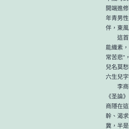
開端進修
年青男性
伴，東風
這首
能織素，
常苦悲”
兒名莫愁
六生兒字
李商
《圣論》
商隱在這
幹、渴求
冀，半是