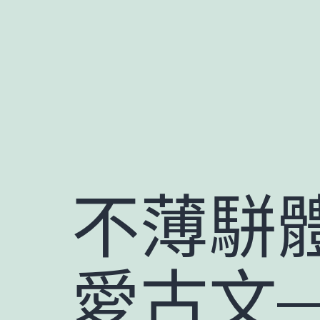
跳
至
主
要
內
容
不薄駢
愛古文