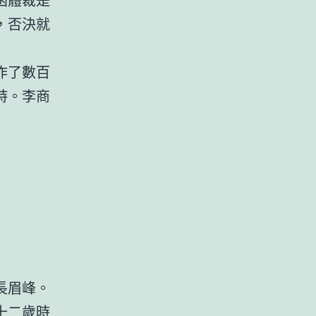
，否決就
作了數百
詩。李商
長眉峰。
十二歲時