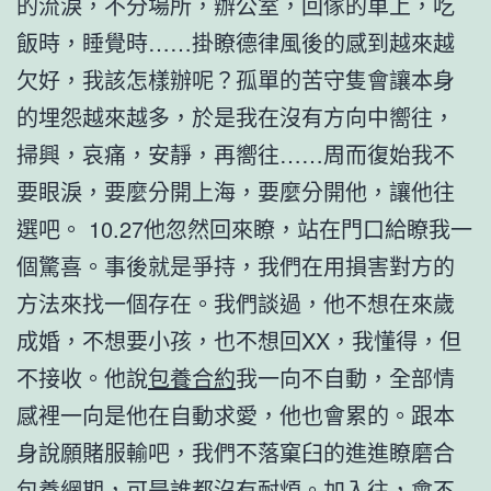
的流淚，不分場所，辦公室，回傢的車上，吃
飯時，睡覺時……掛瞭德律風後的感到越來越
欠好，我該怎樣辦呢？孤單的苦守隻會讓本身
的埋怨越來越多，於是我在沒有方向中嚮往，
掃興，哀痛，安靜，再嚮往……周而復始我不
要眼淚，要麼分開上海，要麼分開他，讓他往
選吧。 10.27他忽然回來瞭，站在門口給瞭我一
個驚喜。事後就是爭持，我們在用損害對方的
方法來找一個存在。我們談過，他不想在來歲
成婚，不想要小孩，也不想回XX，我懂得，但
不接收。他說
包養合約
我一向不自動，全部情
感裡一向是他在自動求愛，他也會累的。跟本
身說願賭服輸吧，我們不落窠臼的進進瞭磨合
包養網
期，可是誰都沒有耐煩。加入往，會不