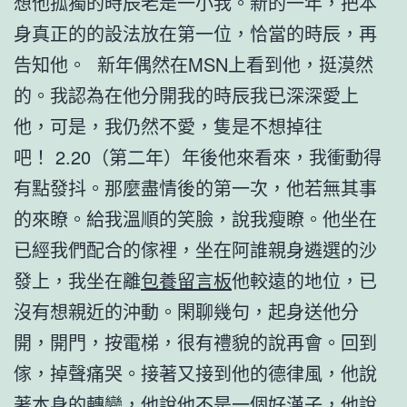
想他孤獨的時辰老是一小我。新的一年，把本
身真正的的設法放在第一位，恰當的時辰，再
告知他。 新年偶然在MSN上看到他，挺漠然
的。我認為在他分開我的時辰我已深深愛上
他，可是，我仍然不愛，隻是不想掉往
吧！ 2.20（第二年）年後他來看來，我衝動得
有點發抖。那麼盡情後的第一次，他若無其事
的來瞭。給我溫順的笑臉，說我瘦瞭。他坐在
已經我們配合的傢裡，坐在阿誰親身遴選的沙
發上，我坐在離
包養留言板
他較遠的地位，已
沒有想親近的沖動。閑聊幾句，起身送他分
開，開門，按電梯，很有禮貌的說再會。回到
傢，掉聲痛哭。接著又接到他的德律風，他說
著本身的轉變，他說他不是一個好漢子，他說