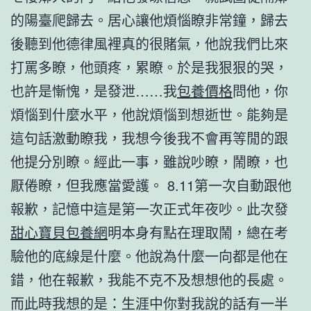
的陽臺爬歸去。居心讓他煩惱瞭非常鐘，歸去
後聽到他德律風裡真的很賭氣，他說我們比來
打罵多瞭，他頭疼，累瞭。於是我狠狠的哭，
也許是慚愧，是發泄……我
包養價格
問他，你
煩惱到什麼水平，他說煩惱到想逝世。能夠是
這句話激動瞭我，我想今後我不會再等閒的跟
他提分別瞭。經此一事，雖說吵瞭，鬧瞭，也
厭倦瞭，但我應當愛護。 8.11第一次自動跟他
報歉，記憶中這是第一次正式年夜吵。此次發
甜心寶貝包養網
明本身有點在理取鬧，總在考
驗他的底線是什麼。他說為什麼一向都是他在
錯，他在報歉，我能不克不及想想他的長處。
而此時我想的是：生涯中你對我說的話有一半