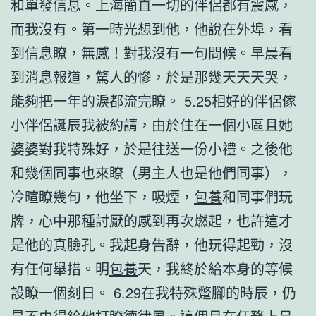
和單發信息。上海簡直一切的伴侶都有震感，
而我沒有。第一時光想到他，他說在外埠，看
到信息瞭，無感！對我沒有一句問候。早晨看
到消息報道，驚人的慘，於是那幾天天天哭，
能夠把一年的淚都流完瞭。 5.25相好的伴侶傢
小伴侶誕辰我被約請，由於住在一個小區且她
婆婆對我特殊好，於是往送一份小禮。之後他
和幾個同事也來瞭（男主人也是他們同事），
冷暄瞭幾句，他坐下，吸煙，
包養
和同事們玩
牌，心中那種討厭的感到再次燃起，也許這才
是他的真臉孔。我起身告辭，他玩得起勁，沒
有任何舉措。明
包養
天，我終於給本身的等候
設瞭一個刻日。 6.29在我特殊蹩腳的時辰，仍