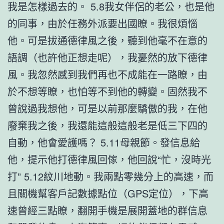
我是怎樣過去的。 5.8我女伴侶的老公，也是他
的同事，由於任務外派要出國瞭。我很煩惱
他。可是拔通德律風之後，聽到他毫不在意的
語調（也許他正想走呢），我憂然的放下德律
風。我忽然感到我們再也不成能在一路瞭，由
於不想等瞭，也怕等不到他的轉變。固然我不
曾說過我想他，可是以前那麼驕傲的我，在他
廢棄我之後，我還能這般這般老是低三下四的
自動，他會愛護嗎？ 5.11母親節。發信息給
他，提示他打德律風回傢，他回說“忙，沒時光
打” 5.12紋川地動。我兩點零幾分上的高速，而
且關機幫客戶記數據點位（GPS定位），下高
速曾經三點瞭，翻開手機是展開蓋地的群信息