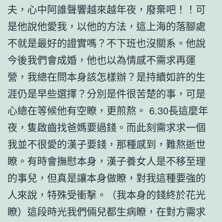
夫，心中阿誰聲響越來越年夜，廢棄吧！！可
是他說他愛我，以他的方法，這上海的落腳處
不就是最好的證實嗎？不下班也沒關系。他說
今後我們會成婚，他也以為情感不需求再運
營，我總在問本身該怎樣辦？是持續如許的生
涯仍是早些選擇？分別是件很苦楚的事，可是
心總在等候他有空瞭，更煎熬。 6.30長這麼年
夜，隻啟齒找爸媽要過錢。而此刻需求求一個
我並不很愛的漢子要錢，那種感到，難熬逝世
瞭。有時會撫慰本身，漢子養女人是不移至理
的事兒，但真是讓本身做瞭，對我這種要強的
人來說，特殊受衝擊。（我本身的錢終於花光
瞭）這段時光我們倆兒都生病瞭，在對方需求