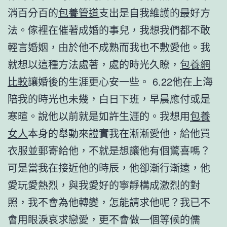
消百分百的
包養管道
支出是自我維護的最好方
法。傢裡在催著成婚的事兒，我想我們都不敢
輕言婚姻，由於他不成熟而我也不敷愛他。我
就想以這種方法處著，處的時光久瞭，
包養網
比較
讓婚後的生涯更心安一些。 6.22他在上海
陪我的時光也未幾，白日下班，早晨應付或是
寒暄。說他以前就是如許生涯的。我想用
包養
女人
本身的舉動來證實我在漸漸愛他，給他買
衣服並郵寄給他，不就是想讓他有個驚喜嗎？
可是當我在接近他的時辰，他卻漸行漸遠，他
愛玩愛熱烈，與我愛好的寧靜構成激烈的對
照，我不會為他轉變，怎能請求他呢？我已不
會用眼淚哀求戀愛，更不會做一個等候的儒