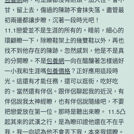
甘，留上去，傷過的陳跡不會抹失落。盡管最
初兩邊都讓步瞭，沉著一段時光吧！
11.1戀愛並不是生涯的所有的。睡前，細心的
環顧瞭一下，除瞭鞋架上的幾雙鞋以外，再也
找不到他存在的陳跡。忽然感到，他是不是真
的分開瞭。不是
包養網
一向在醞釀著怎樣過好
一小我和生涯嗎
包養價格
？正好應用這段時
光。這還有才能任務，還可以逛街，吃好吃
的。當然還有伴侶。跟伴侶聊起我的近況，有
伴侶說我太神經瞭，也有伴侶說隨緣吧，不要
把戀愛放在第一位。那時是聽出來瞭。 11.5凸
起其來的武漢之行，是為瞭印證他還在不在乎
我。我一向認為他不會丟下我，本來我錯瞭。