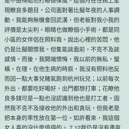
是不由得給他打瞭德律風。這個月在任務上呈
現瞭良多題目，公司面對著比擬年夜的人事調
動，我能夠無機會回武漢，但老板對我小我的
評價是太尖利。眼睛也做瞭個小手術，都是同
小區的女伴侶在照料我。說出心裡的苦悶，他
仍是比擬關懷我。但隻能談面前，不克不及談
感情。而後，我開端懊悔，我以前的無私，蠻
橫，在理。在他生病的時辰，我沒有照料他反
而因一點大事兒賭氣跑到杭州玩兒；以前每次
外出，都要吃好喝好，出門都想打車；花瞭他
良多錢可是一點也沒認識到他也是打工者。固
然我不克不及接收他的外出和貪玩，但我老是
把本身的率性放在第一位。如許看來，我這個
女人真的沒什麼值得的。 7.12我仍是沒有勇氣