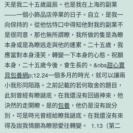
天是我二十五歲誕辰。也是我在上海的副業
——一個小飾品店停業的日子。自立，是我一
向保持的。從他怙恃口中得知他對我的副業不
是很同意，那也無所謂瞭，我所做的隻是為瞭
本身或是為瞭逃走與他的連累。二十五歲，我
應當對本身淺笑，轉變一下本身的心態。祝願
本身，二十五歲今後，會生長的。&nbs
甜心寶
貝包養網
p;12.24一個多月的時光，就可以讓兩
小我形同陌路。之前記載的若何取舍的題目，
此刻曾經有瞭謎底，在我還沒有回過神來，他
決然的走開瞭。是的
包養
，他仍是沒有說分
別，可是時光曾經給瞭我謎底。在我還沒有來
得及說我情願為瞭戀愛往轉變。 1.13（第二