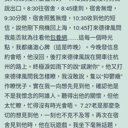
說出口。8:30往宿舍，8:45達到，宿舍無燈，
9:30分開，宿舍照舊無燈，10:30收到他的短
信，說他剛下飛機回上海，10:45打來德律風問
我能否就為往看他
包養網
……這每一個時光
點，我都痛澈心脾（這是昨晚）。今晚發信息
約會晤，他沒回，後打來德律風說在開車往杭
州的路上。終極淚如雨下的說“感謝你”。他又打
來德律風問我怎樣瞭，我沒敢說，隻以“抑鬱癥”
作瞭恍子。實在我一向想先見到他，確認他是
不是我懷念的阿誰人。聽得出他的關懷，但他
太忙瞭，忙得沒有時光會晤。 7.27老是那麼急
切的想見到他，一刻也不克不及等。再次在宿
舍見到他時，他在玩遊戲。我坐下毫無話題，