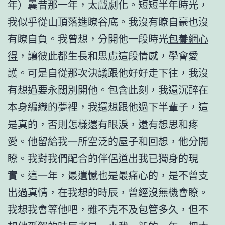
年）曩昔那一年，太戲劇化。短短半年時光，
我似乎從山頂落進瞭谷底。我沒有瞭自豪也沒
有瞭自負。我曾想，分開他一段時光
包養網心
得
，讓彼此都生長和思慮這段情感，學會愛
護。可是自從那次決議跟他好好走下往，我沒
有想過要永闊別開他。包含此刻，我還沉醉在
本身編織的夢裡，我還想跟他過下半輩子，這
是真的，否則怎樣還有眼淚，還有想思和疼
愛。他留給我一所空泛的屋子和回想，他分開
瞭。我對我們配合的伴侶道出我已獨身的現
實。這一年，最遺憾也是最痛心的，是不曾支
出過真情，在我想的時辰，曾經沒無機會瞭。
我想我會等他吧，雖不克不及包管多久，但不