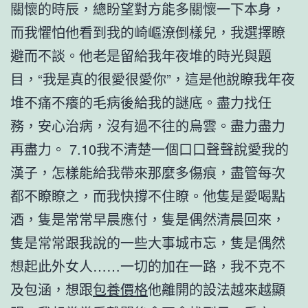
關懷的時辰，總盼望對方能多關懷一下本身，
而我懼怕他看到我的崎嶇潦倒樣兒，我選擇瞭
避而不談。他老是留給我年夜堆的時光與題
目，“我是真的很愛很愛你”，這是他說瞭我年夜
堆不痛不癢的毛病後給我的謎底。盡力找任
務，安心治病，沒有過不往的烏雲。盡力盡力
再盡力。 7.10我不清楚一個口口聲聲說愛我的
漢子，怎樣能給我帶來那麼多傷痕，盡管每次
都不瞭瞭之，而我快撐不住瞭。他隻是愛喝點
酒，隻是常常早晨應付，隻是偶然清晨回來，
隻是常常跟我說的一些大事城市忘，隻是偶然
想起此外女人……一切的加在一路，我不克不
及包涵，想跟
包養價格
他離開的設法越來越顯