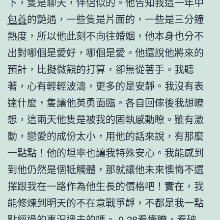
下，隻是聊天，伴侶似的。他告知我這一年中
包養
的艷遇，一些隻是片面的，一些是三分鐘
熱度，所以他此刻不向往婚姻，他本身也分不
出對哪個是愛好，哪個是愛。他還說他將來的
預計，比擬微觀的打算，卻無從著手。我聽
著，心有輕輕波濤，更多的是安靜。我沒有表
達什麼，隻讓他英勇面臨。各自回傢後我想瞭
想，這兩天他隻是被我的固執感動瞭。雖有激
動，戀愛的成份太小，用他的話來說，有那麼
一點點！他的坦率也讓我特殊安心。我能感到
到他仍然是個牴觸體，那就讓他未來懊悔不選
擇跟我在一路作為他生長的價格吧！實在，我
能修煉到明天的不在意戰爭靜，不都是我一點
點經過的事況過去的嗎。 9.28看懂瞭，看破