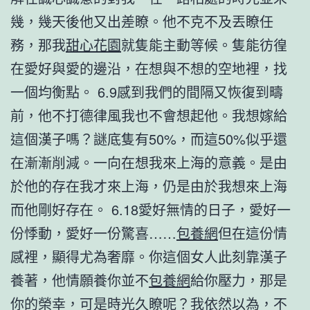
幾，幾天後他又出差瞭。他不克不及丟瞭任
務，那我
甜心花園
就隻能主動等候。隻能彷徨
在愛好與愛的邊沿，在想與不想的空地裡，找
一個均衡點。 6.9感到我們的間隔又恢復到疇
前，他不打德律風我也不會想起他。我想嫁給
這個漢子嗎？謎底隻有50%，而這50%似乎還
在漸漸削減。一向在想我來上海的意義。是由
於他的存在我才來上海，仍是由於我想來上海
而他剛好存在。 6.18愛好無情的日子，愛好一
份悸動，愛好一份驚喜……
包養網
但在這份情
感裡，顯得尤為奢靡。你這個女人此刻靠漢子
養著，他情願養你並不
包養網
給你壓力，那是
你的榮幸，可是時光久瞭呢？我依然以為，不