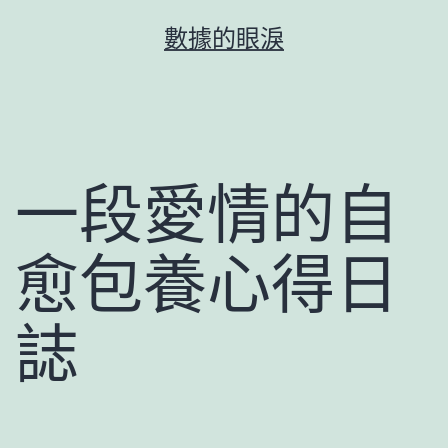
跳
數據的眼淚
至
主
要
內
容
一段愛情的自
愈包養心得日
誌