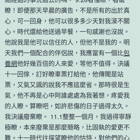
瞭！即便那天早晨的廣告，不是所有的出於真
心，可一回身，他可以很多多少天對我漠不關
心。時代還給他送過早餐，一句感謝也沒說。
他說我是他可以信任的人，但他不是我的。明
天我們一個配合的伴侶說，我應當有一個比
包
養網
他好幾百倍的人來愛，等他不值得。決議
十一回傢，訂好瞭車票打給他，他傳聞是站
票，又氣又諷的說我不應這麼省。那時很是生
氣，他不再是心中阿誰處處為我著想，疼愛我
的人瞭。算瞭吧，如許悲傷的日子過得太久。
我決議廢棄瞭。 11.1整整一個月，我過得寧靜
極瞭，本來廢棄是那麼簡略，比固執的愛更不
難。十一時代往探望瞭他的怙恃，對他們的心