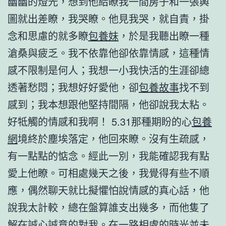
幽幽的燈光，想到他給瞭我一間房子和一張輿
圖就出差瞭，我哭瞭。他見我哭，就自責，掛
念和思慮的就多瞭
包養妹
，於是我聽出瞭一種
滄桑與疲乏。我不依靠他卻依靠情感，這種情
感不限制是何人；我想一小我快活的生涯卻總
透著愁悶；我想好好愛他，卻
包養故事
找不到
感到；我本想跟他堅持間隔，他卻說我太粘。
好牴觸的情感和我啊！ 5.31那種期盼的心
包養
網
境終於塵埃落定，他回來瞭。沒有生疏感，
有一點點的惦念。經此一別，我能確認我有點
愛上他瞭。可相處幾天之後，我覺得有些不順
應，偶然聊天就比擬懼怕說情感的真心話，他
說我太計較，總在盤算誰支出幾多，而他隻了
解在誠心誠意的對我。在一路相處的時光並未