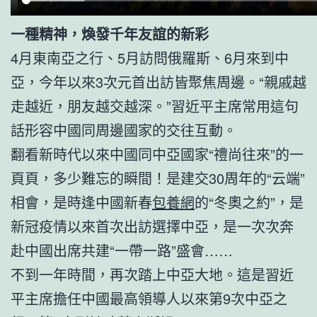
一種精神，煥發千年友誼的新彩
4月東南亞之行、5月訪問俄羅斯、6月來到中
亞，今年以來3次元首出訪皆聚焦周邊。“親戚越
走越近，朋友越交越深。”習近平主席常用這句
話形容中國同周邊國家的交往互動。
翻看新時代以來中國同中亞國家“禮尚往來”的一
頁頁，多少難忘的瞬間！是建交30周年的“云端”
相會，是時逢中國新春
包養網
的“冬奧之約”，是
新冠疫情以來首次出訪選擇中亞，是一次次奔
赴中國出席共建“一帶一路”盛會……
不到一年時間，再次踏上中亞大地。這是習近
平主席擔任中國最高領導人以來第9次中亞之