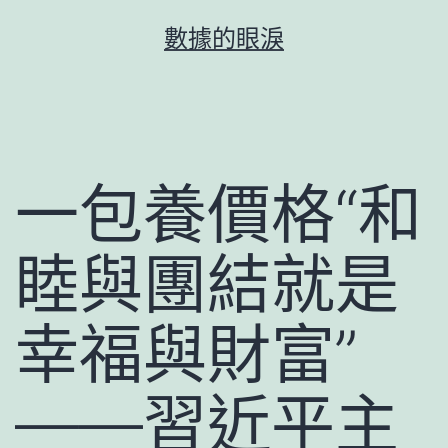
跳
數據的眼淚
至
主
要
內
容
一包養價格“和
睦與團結就是
幸福與財富”
——習近平主