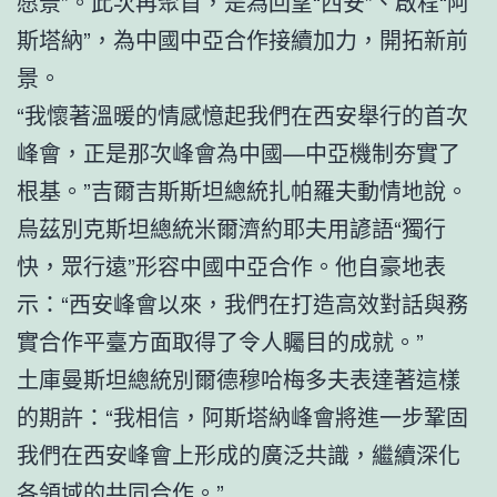
愿景”。此次再聚首，是為回望“西安”、啟程“阿
斯塔納”，為中國中亞合作接續加力，開拓新前
景。
“我懷著溫暖的情感憶起我們在西安舉行的首次
峰會，正是那次峰會為中國—中亞機制夯實了
根基。”吉爾吉斯斯坦總統扎帕羅夫動情地說。
烏茲別克斯坦總統米爾濟約耶夫用諺語“獨行
快，眾行遠”形容中國中亞合作。他自豪地表
示：“西安峰會以來，我們在打造高效對話與務
實合作平臺方面取得了令人矚目的成就。”
土庫曼斯坦總統別爾德穆哈梅多夫表達著這樣
的期許：“我相信，阿斯塔納峰會將進一步鞏固
我們在西安峰會上形成的廣泛共識，繼續深化
各領域的共同合作。”