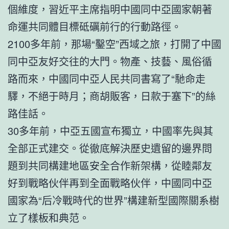
個維度，習近平主席指明中國同中亞國家朝著
命運共同體目標砥礪前行的行動路徑。
2100多年前，那場“鑿空”西域之旅，打開了中國
同中亞友好交往的大門。物產、技藝、風俗循
路而來，中國同中亞人民共同書寫了“馳命走
驛，不絕于時月；商胡販客，日款于塞下”的絲
路佳話。
30多年前，中亞五國宣布獨立，中國率先與其
全部正式建交。從徹底解決歷史遺留的邊界問
題到共同構建地區安全合作新架構，從睦鄰友
好到戰略伙伴再到全面戰略伙伴，中國同中亞
國家為“后冷戰時代的世界”構建新型國際關系樹
立了樣板和典范。