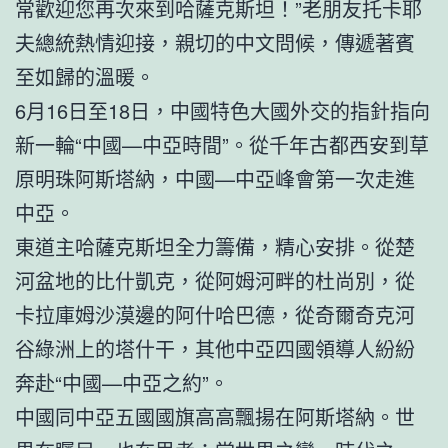
常歡迎您再次來到哈薩克斯坦！”老朋友托卡耶
夫總統熱情迎接，親切的中文問候，傳遞著賓
至如歸的溫暖。
6月16日至18日，中國特色大國外交的指針指向
新一輪“中國—中亞時間”。從千年古都西安到草
原明珠阿斯塔納，中國—中亞峰會第一次走進
中亞。
東道主哈薩克斯坦全力籌備，精心安排。從楚
河盆地的比什凱克，從阿姆河畔的杜尚別，從
卡拉庫姆沙漠邊的阿什哈巴德，從奇爾奇克河
谷綠洲上的塔什干，其他中亞四國領導人紛紛
奔赴“中國—中亞之約”。
中國同中亞五國國旗高高飄揚在阿斯塔納。世