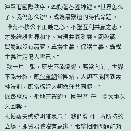
沖擊著國際秩序，牽動著各國神經。“世界怎么
了、我們怎么辦”，成為最緊迫的時代命題。
“唯有不移公平正義之心、不墜互利共贏之志，
才能維護世界和平、實現共同發展。關稅戰、
貿易戰沒有贏家，單邊主義、保護主義、霸權
主義注定傷人害己。”
“我一貫主張，歷史不能倒退，應當向前；世界
不能分裂，應
包養網
當團結；人類不能回到叢
林法則，應當構建人類命運共同體。”
振聾發聵、擲地有聲的“中國聲音”在中亞大地久
久回響。
扎帕羅夫總統明確表示：“我們贊同中方所持的
立場，即貿易戰沒有贏家，希望相關問題能夠