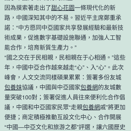
因為摸索著走出了
甜心花園
一條現代化的新
路，中國深知其中的不易。習近平主席鄭重承
諾：“中方愿同中亞國家共享發展經驗和最新技
術成果，促進數字基礎設施聯通，加強人工智
能合作，培育新質生產力。”
“國之交在于民相親，民相親在于心相通。”這些
年，中國中亞合作越來越走“心”、入“心”。此次
峰會，人文交流同樣碩果累累：簽署多份友城
包養妹
協議，中國與中亞國家
包養網
的友城數
量突破100對；簽署促進人員往來便利化合作倡
議，中國和中亞國家民眾“走親
包養網
戚”將更加
便捷；商定積極推動互設文化中心、合作開展
“中國—中亞文化和旅游之都”評選，讓六國歷史