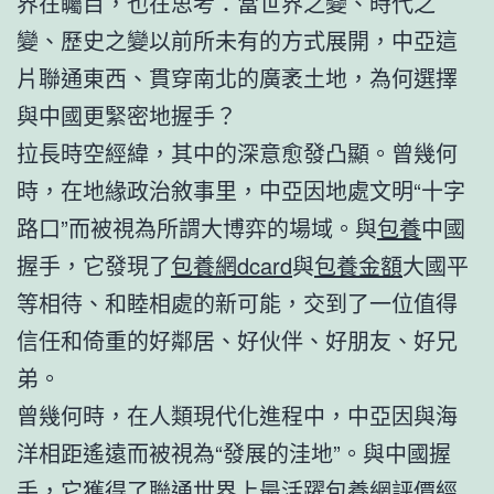
界在矚目，也在思考：當世界之變、時代之
變、歷史之變以前所未有的方式展開，中亞這
片聯通東西、貫穿南北的廣袤土地，為何選擇
與中國更緊密地握手？
拉長時空經緯，其中的深意愈發凸顯。曾幾何
時，在地緣政治敘事里，中亞因地處文明“十字
路口”而被視為所謂大博弈的場域。與
包養
中國
握手，它發現了
包養網dcard
與
包養金額
大國平
等相待、和睦相處的新可能，交到了一位值得
信任和倚重的好鄰居、好伙伴、好朋友、好兄
弟。
曾幾何時，在人類現代化進程中，中亞因與海
洋相距遙遠而被視為“發展的洼地”。與中國握
手，它獲得了聯通世界上最活躍
包養網評價
經