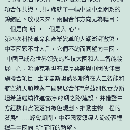
項合作共識，共同織就了一幅中國中亞關系的
錦繡圖。放眼未來，兩個合作方向尤為矚目：
一個是向“新”，一個是入“心”。
第四次科技革命和產業變革的大潮澎湃激蕩，
中亞國家不甘人后，它們不約而同望向中國。
“中國已成為世界領先的科技大國和人工智能發
展中心，哈薩克斯坦有濃厚興趣與中國伙伴實
施聯合項目”“土庫曼斯坦熱烈期待在人工智能和
航空航天領域與中國開展合作”“烏茲別
包養
克斯
坦希望繼續推進‘數字絲綢之路’建設，并借鑒中
方經驗和實踐落實綠色規劃、推動生物工程的
發展”……峰會期間，中亞國家領導人紛紛表達
攜手中國向“新”而行的熱望。