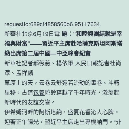
requestId:689cf4858560b6.95117634.
新華社北京6月19日電
題：“和睦與團結就是幸
福與財富”——習近平主席赴哈薩克斯坦阿斯塔
納出席第二屆中國—中亞峰會紀實
新華社記者郝薇薇、楊依軍 人民日報記者杜尚
澤、孟祥麟
草原上的天，云卷云舒宛若流動的畫卷。斗轉
星移，古道
包養
駝鈴穿越了千年時光，激蕩起
新時代的友誼交響。
伊希姆河畔的阿斯塔納，盛夏花香沁人心脾。
迎著正午陽光，習近平主席走出專機艙門。“非