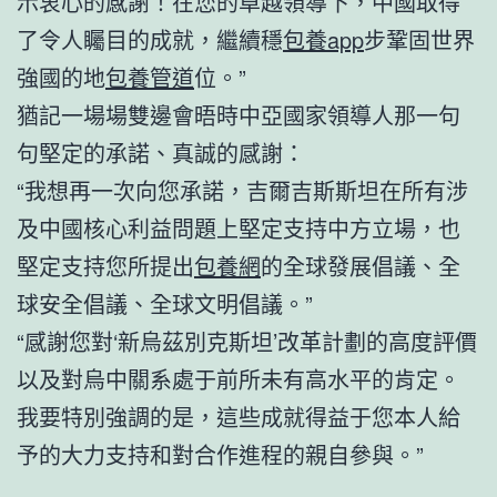
示衷心的感謝！在您的卓越領導下，中國取得
了令人矚目的成就，繼續穩
包養app
步鞏固世界
強國的地
包養管道
位。”
猶記一場場雙邊會晤時中亞國家領導人那一句
句堅定的承諾、真誠的感謝：
“我想再一次向您承諾，吉爾吉斯斯坦在所有涉
及中國核心利益問題上堅定支持中方立場，也
堅定支持您所提出
包養網
的全球發展倡議、全
球安全倡議、全球文明倡議。”
“感謝您對‘新烏茲別克斯坦’改革計劃的高度評價
以及對烏中關系處于前所未有高水平的肯定。
我要特別強調的是，這些成就得益于您本人給
予的大力支持和對合作進程的親自參與。”
……