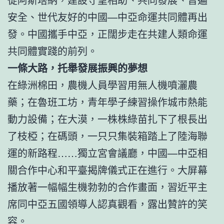
安全、世代友好的中國—中亞命運共同體再出
發。中國攜手中亞，正闊步走在共建人類命運
共同體實踐的前列。
一條大路，托舉發展振興的夢想
在綠洲棉田，農機人員學習用無人機噴灑農
藥；在魯班工坊，青年學子練習操作城市熱能
動力設備；在大漠，一株株綠苗扎下了根長出
了枝椏；在碼頭，一只只集裝箱踏上了陸海聯
運的新路程……獨立宮會議廳，中國—中亞相
關合作中心和平臺揭牌儀式正在進行。大屏幕
播放著一幅幅生機勃勃的合作畫面，習近平主
席同中亞五國領導人認真觀看，露出贊許的笑
容。