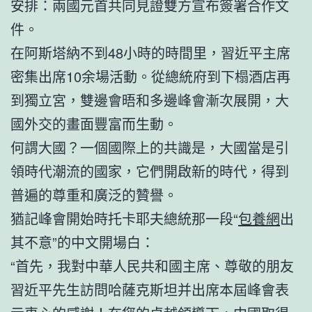
安排：兩國元首共同見證雙方宣布簽署合作文
件。
在阿斯塔納不到48小時的時間里，習近平主席
密集出席10余場活動。從總統府到下榻酒店再
到獨立宮，雙邊會晤和多邊峰會漸次展開，大
國外交的畫面豐富而生動。
何謂大國？一個國際上的共識是，大國當是引
領時代潮流的國家，它們開啟新的時代，得到
普遍的尊重和廣泛的贊譽。
猶記峰會開始時托卡耶夫總統那一段“
包養網
出
其不意”的中文開場白：
“首先，我對中華人民共和國主席、尊敬的朋友
習近平先生訪問哈薩克斯坦并出席本屆峰會表