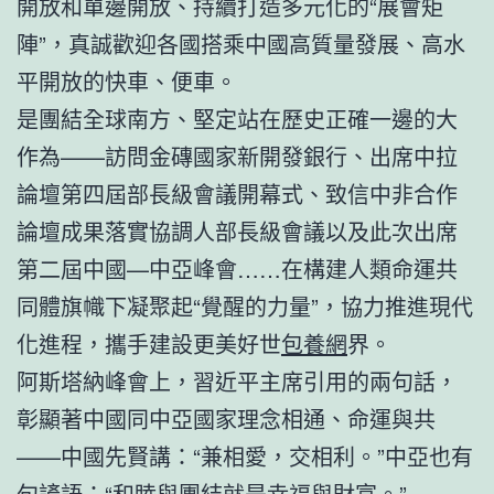
開放和單邊開放、持續打造多元化的“展會矩
陣”，真誠歡迎各國搭乘中國高質量發展、高水
平開放的快車、便車。
是團結全球南方、堅定站在歷史正確一邊的大
作為——訪問金磚國家新開發銀行、出席中拉
論壇第四屆部長級會議開幕式、致信中非合作
論壇成果落實協調人部長級會議以及此次出席
第二屆中國—中亞峰會……在構建人類命運共
同體旗幟下凝聚起“覺醒的力量”，協力推進現代
化進程，攜手建設更美好世
包養網
界。
阿斯塔納峰會上，習近平主席引用的兩句話，
彰顯著中國同中亞國家理念相通、命運與共
——中國先賢講：“兼相愛，交相利。”中亞也有
句諺語：“和睦與團結就是幸福與財富。”