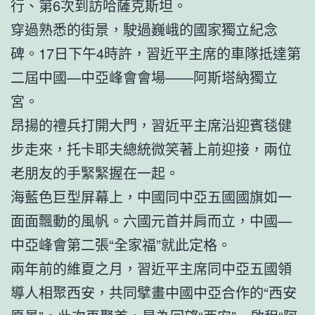
行、第6次到訪哈薩克斯坦。
穿過熟悉的街景，駛過巍峨的國家獨立紀念
碑。17日下午4時許，習近平主席的車隊抵達第
二屆中國—中亞峰會會場——阿斯塔納獨立
宮。
昂揚的禮兵打開大門，習近平主席沿迎賓毯健
步走來，托卡耶夫總統微笑著上前迎接，兩位
老朋友的手緊緊握在一起。
海藍色巨型屏幕上，中國同中亞五國國旗如一
面面飄動的風帆。六國元首并肩而立，中國—
中亞峰會第二張“全家福”就此定格。
兩年前的維夏之月，習近平主席同中亞五國領
導人相聚西安，共同擘畫中國中亞合作的“西安