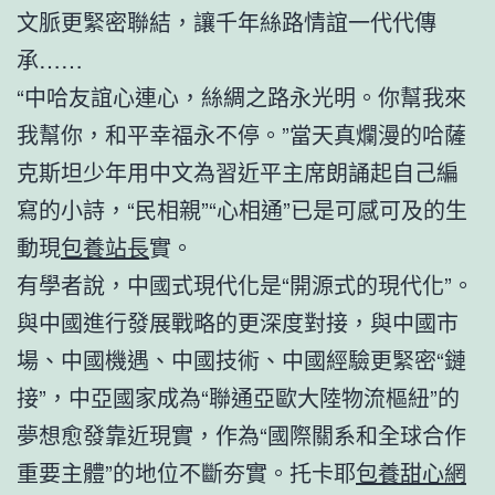
文脈更緊密聯結，讓千年絲路情誼一代代傳
承……
“中哈友誼心連心，絲綢之路永光明。你幫我來
我幫你，和平幸福永不停。”當天真爛漫的哈薩
克斯坦少年用中文為習近平主席朗誦起自己編
寫的小詩，“民相親”“心相通”已是可感可及的生
動現
包養站長
實。
有學者說，中國式現代化是“開源式的現代化”。
與中國進行發展戰略的更深度對接，與中國市
場、中國機遇、中國技術、中國經驗更緊密“鏈
接”，中亞國家成為“聯通亞歐大陸物流樞紐”的
夢想愈發靠近現實，作為“國際關系和全球合作
重要主體”的地位不斷夯實。托卡耶
包養甜心網