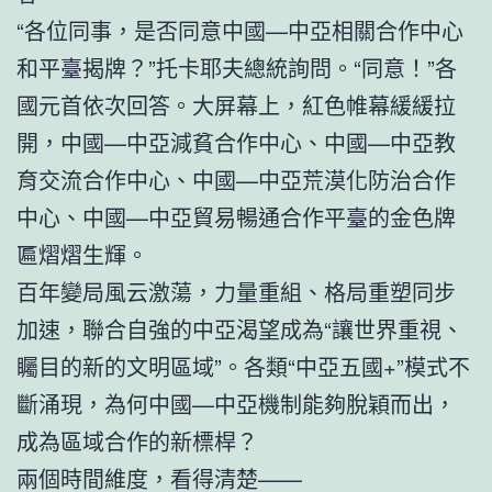
“各位同事，是否同意中國—中亞相關合作中心
和平臺揭牌？”托卡耶夫總統詢問。“同意！”各
國元首依次回答。大屏幕上，紅色帷幕緩緩拉
開，中國—中亞減貧合作中心、中國—中亞教
育交流合作中心、中國—中亞荒漠化防治合作
中心、中國—中亞貿易暢通合作平臺的金色牌
匾熠熠生輝。
百年變局風云激蕩，力量重組、格局重塑同步
加速，聯合自強的中亞渴望成為“讓世界重視、
矚目的新的文明區域”。各類“中亞五國+”模式不
斷涌現，為何中國—中亞機制能夠脫穎而出，
成為區域合作的新標桿？
兩個時間維度，看得清楚——