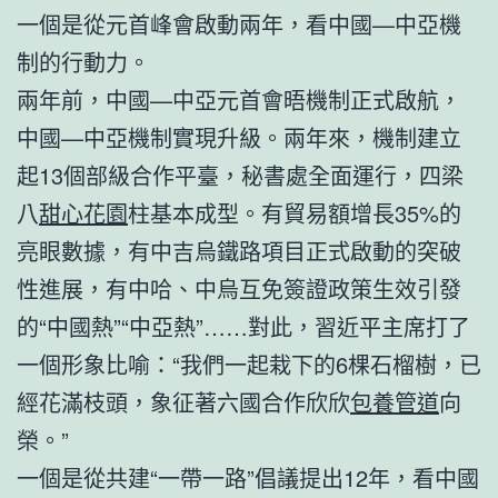
一個是從元首峰會啟動兩年，看中國—中亞機
制的行動力。
兩年前，中國—中亞元首會晤機制正式啟航，
中國—中亞機制實現升級。兩年來，機制建立
起13個部級合作平臺，秘書處全面運行，四梁
八
甜心花園
柱基本成型。有貿易額增長35%的
亮眼數據，有中吉烏鐵路項目正式啟動的突破
性進展，有中哈、中烏互免簽證政策生效引發
的“中國熱”“中亞熱”……對此，習近平主席打了
一個形象比喻：“我們一起栽下的6棵石榴樹，已
經花滿枝頭，象征著六國合作欣欣
包養管道
向
榮。”
一個是從共建“一帶一路”倡議提出12年，看中國