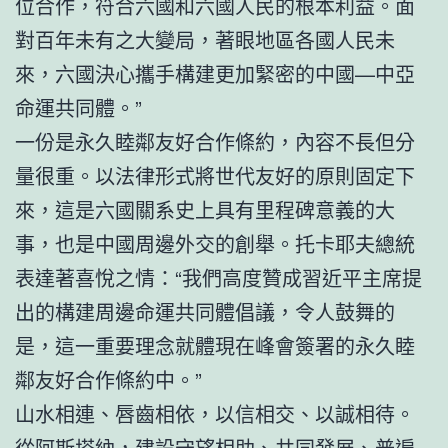
位合作，符合六國和六國人民的根本利益。面
對百年未有之大變局，著眼地區各國人民未
來，六國決心攜手構建更加緊密的中國—中亞
命運共同體。”
一份是永久睦鄰友好合作條約，內容不長但分
量很重。以法律形式將世代友好的原則固定下
來，這是六國關系史上具有里程碑意義的大
事，也是中國周邊外交的創舉。托卡耶夫總統
表達著喜悅之情：“我們高度贊成習近平主席提
出的構建周邊命運共同體倡議，令人鼓舞的
是，這一重要理念就體現在峰會簽署的永久睦
鄰友好合作條約中。”
山水相連、唇齒相依，以信相交、以誠相待。
從阿斯塔納，建設守望相助、共同發展、普遍