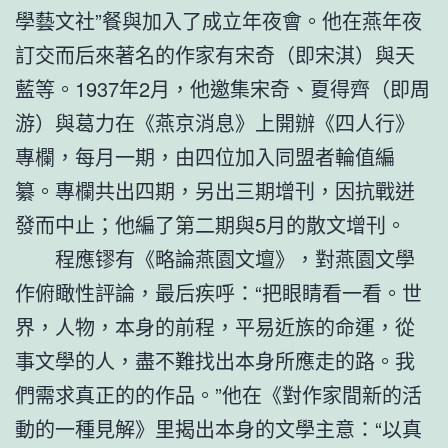
學藝文社”餐與加入了成立年夜會。他在燕年夜
訂交而后來著名的作家有宋奇（即宋淇）與天
藍等。1937年2月，他邀集宋奇、夏得齊（即周
游）與葛力在《燕京消息》上開辦《四人行》
專欄，每月一期，由四位加入同盟者輪值編
纂。專欄共出四期，另出三期增刊，因抗戰迸
發而中止；他編了第二期與5月的散文增刊。
程應镠有《略論燕園文壇》，對燕園文學
作俯瞰性評論，最后疾呼：“把眼睛看一看。世
界，人物，本身的前程，平易近族的命運，從
事文學的人，盡不難找出本身所應走的路。我
們需求真正的的作品。”他在《對作家間新的活
動的一種見解》里揭出本身的文學主意：“以真