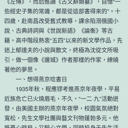
《左傳》，而后進讀《古文辭類纂》，自憶“一
些經史子集的常識，都是從這部書得來的”。十
四歲，赴南昌改受舊式教導，課余陷溺俄國小
說、古典詩詞與《世說新語》《論衡》等古
籍。高中階段熱衷“五四”以來的新文學作品，先
迷上郁達夫的小說與散文，終極為沈從文所吸
引，做一個像《邊城》作者那樣的作家，繚繞
著他的夢思。
一、想得燕京唸書日
1935年秋，程應镠考進燕京年夜學，平易
近族危亡已火燒眉毛，不久，“一二·九”活動迸
發。由美國主辦的燕京年夜學，校園氣氛絕對
寬松，先生文學社團與藝文刊物蓬勃多元。他
既憂心時局，又醉心文學，同時投身于先生活