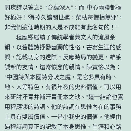
問疾詩以答之》“含蘊深入”，而“中心兩聯都極
好極好！‘得掉久諳關世運，榮枯每懼損無邪’，
非我們這個時期的人是不成能有此名句的！”
程應镠繼續了傳統學者兼文人的流風余
韻，以舊體詩抒發幽獨的性格，書寫生涯的感
興，記載切身的遭際，反應時局的變更，維系
誠摯的友情，遠寄懷念的親情。陳寅恪以為：
“中國詩與本國詩分歧之處，是它多具有時、
地、人等特色，有很年夜的史料價值，可以用
來研討汗青并補汗青冊本之缺。”這一結論也實
用程應镠的詩詞。他的詩詞在思惟內在的事務
上具有雙層價值。一是小我史的價值。他經由
過程詩詞真正的記敘了本身思惟、生涯和心路