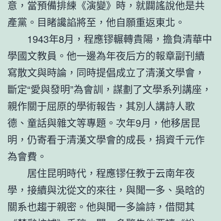
意，當預備排練《演變》時，就闢謠說他是共
產黨。目睹讒諂將至，他自願重返東北。
1943年8月，程應镠輾轉貴陽，擔負清華中
學國文教員。他一邊為年夜后方的報章副刊續
寫散文與時論，同時提倡成立了清漢文學會，
斷定“愛與發明”為會訓，謀劃了文學系列講座，
親作關于屈原的學術報告，其別人講詩人歌
德、童話與雜文等專題。次年9月，他移居昆
明，仍寄看于清漢文學會的成長，捐資千元作
為會費。
居住昆明時代，程應镠任教于云南年夜
學，接續與沈從文的來往，與聞一多、吳晗的
關系也趨于親密。他與聞一多論詩，借閱其