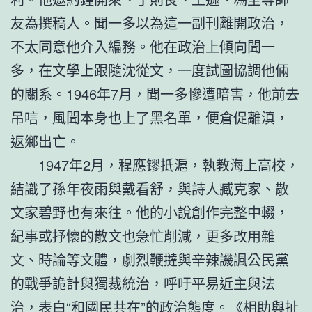
友為撰稿人。聞一多以為這一副刊離開政治，
不太同意他介入編務。他在政治上傾向聞一
多，在文學上跟隨沈從文，一度試圖協調他倆
的關系。1946年7月，聞一多慘遭暗害，他前去
吊唁，風聞本身也上了黑名單，便倉促離滇，
返鄉出亡。
1947年2月，程應镠抵滬，執教海上高校，
結識了孫年夜雨與戴看舒，與詩人臧克家、散
文家碧野也有來往。他的小說創作完整中輟，
紀事或抒懷的散文也急忙削減，更多改用雜
文、時論等文體，劇烈鞭撻與辛辣譏諷公民黨
的戰爭詭計與獨裁統治，呼吁平易近主與法
治，表白“和國民共在”的政治態度。《相助與扯