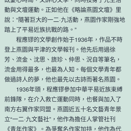
動與文壇運動。正如他在《略論燕園文壇》里
說：“隨著巨大的一二·九活動，燕園作家剛強地
踏上了平易近族抗戰的路。”
程應镠的文學創作始于1936年，作品不時
登上燕園與平津的文學報刊。他先后用過徐
芳、流金、沈思、旒珍、仲思、況自等筆名，
流金用得最多，也最為人知。每個文學青年都
做過詩人的夢，他也最先以古詩而著名燕園。
1936年頭，程應镠參加中華平易近族束縛
前鋒隊，在介入救亡運動同時，也餐與加入了
南方右翼作家同盟。燕園近五十名文藝青年景
立“一二·九文藝社”，他作為擔任人掌管社刊
《青年作家》。為爭奪名作家加持，他作為代