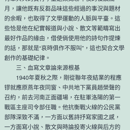
月，讓他既有反芻品味這些經過的事況與題材
的余暇，也取得了文學運動的人脈與平臺。這
些恰是他在紀實報道與小說、散文等範疇寫出
最好作品的緣由，借使倘使用他的詩句作提煉
的話，那就是“哀時俱作不服叫”，這也契合文學
創作的基礎紀律。
三、血寫文章論來源根基
1940年夏秋之際，剛從聯年夜結業的程應
镠就應原燕年夜同窗、中共地下黨員趙榮聲的
召約，前去河南正面疆場，在駐軍洛陽的第一
戰區主座司令部任職。他抗衡戰火線的公民黨
部隊深致不滿，一方面以舊詩抒寫家國之感，
一方面寫小說、散文與時論投寄火線與后方的