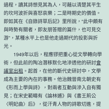
過程，讀其詩想見其為人，可藉以清楚其平生
的坎坷波折與喜怒哀樂；二是時期史的價值。
即如其在《自錄詩草后記》里所說，“此中頗有
與時勢有關者，即友朋答贈的篇什，也可見交
游”，某種水平上也是他走過期代的投影與折
光。
1949年以后，程應镠把重心從文學轉向學
術，但此前的陶冶潛移默化地滲透他的研討
會
議室出租
。起首，在他的斷代史研討中，文學
成為主要的內在的事務。他治魏晉南北朝史有
《形而上學與詩》，對兩者互動與滲入自有獨
見；在宋史範疇有《論林逋》與《書王荊公
〈明妃曲〉后》，從汗青人物的詩歌切進，提