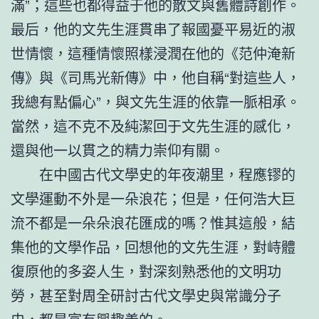
滿”；這些也都得益于他的散文與舊體詩創作。
最后，他的文先生涯貫串了報國憂平易近的淑
世情懷，這種情懷照樣浸潤在他的《范仲淹新
傳》與《司馬光新傳》中，他自稱“對這些人，
我總有點偏心”，與文先生涯的依靠一脈相承。
當然，這不克不及純潔回于文先生涯的感化，
還與他一以貫之的精力崇仰有關。
在中國古代文學史的年夜潮里，程應镠的
文學運動不外是一朵浪花；但是，任何浩大巨
流不都是一朵朵浪花匯成的嗎？惟其這般，結
集他的文學作品，回想他的文先生涯，對峙體
復原他的多姿人生，對深刻熟悉他的文明功
勞，甚至對周全研討古代文學史與常識分子