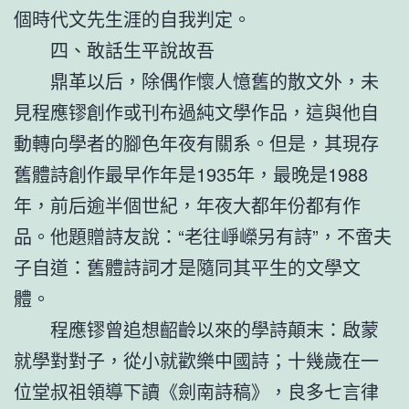
個時代文先生涯的自我判定。
四、敢話生平說故吾
鼎革以后，除偶作懷人憶舊的散文外，未
見程應镠創作或刊布過純文學作品，這與他自
動轉向學者的腳色年夜有關系。但是，其現存
舊體詩創作最早作年是1935年，最晚是1988
年，前后逾半個世紀，年夜大都年份都有作
品。他題贈詩友說：“老往崢嶸另有詩”，不啻夫
子自道：舊體詩詞才是隨同其平生的文學文
體。
程應镠曾追想齠齡以來的學詩顛末：啟蒙
就學對對子，從小就歡樂中國詩；十幾歲在一
位堂叔祖領導下讀《劍南詩稿》，良多七言律