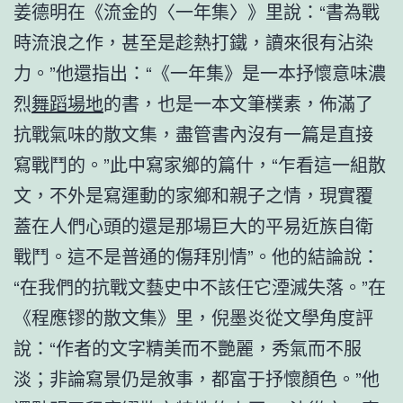
姜德明在《流金的〈一年集〉》里說：“書為戰
時流浪之作，甚至是趁熱打鐵，讀來很有沾染
力。”他還指出：“《一年集》是一本抒懷意味濃
烈
舞蹈場地
的書，也是一本文筆樸素，佈滿了
抗戰氣味的散文集，盡管書內沒有一篇是直接
寫戰鬥的。”此中寫家鄉的篇什，“乍看這一組散
文，不外是寫運動的家鄉和親子之情，現實覆
蓋在人們心頭的還是那場巨大的平易近族自衛
戰鬥。這不是普通的傷拜別情”。他的結論說：
“在我們的抗戰文藝史中不該任它湮滅失落。”在
《程應镠的散文集》里，倪墨炎從文學角度評
說：“作者的文字精美而不艷麗，秀氣而不服
淡；非論寫景仍是敘事，都富于抒懷顏色。”他