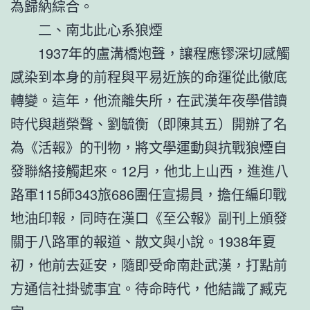
為歸納綜合。
二、南北此心系狼煙
1937年的盧溝橋炮聲，讓程應镠深切感觸
感染到本身的前程與平易近族的命運從此徹底
轉變。這年，他流離失所，在武漢年夜學借讀
時代與趙榮聲、劉毓衡（即陳其五）開辦了名
為《活報》的刊物，將文學運動與抗戰狼煙自
發聯絡接觸起來。12月，他北上山西，進進八
路軍115師343旅686團任宣揚員，擔任編印戰
地油印報，同時在漢口《至公報》副刊上頒發
關于八路軍的報道、散文與小說。1938年夏
初，他前去延安，隨即受命南赴武漢，打點前
方通信社掛號事宜。待命時代，他結識了臧克