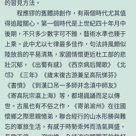
的習見方法。
程應镠的舊體詩創作，有兩個時代尤其值
得追蹤關心。第一個時代是上世紀四十年月中
後期，不只多少數字可不雅，藝術水準也臻于
上乘。此中尤以七律最多佳作，句法詩風頗似
陸放翁的平易清雋，家國情懷更近杜工部的悲
壯沉郁，《出蜀有感》《西京病后聞歌》《北
邙》《三年》《歲末復古游兼呈高阮悌芬》
《書憤》《到漢口吊一多師并念滇中師友》
《寄高阮宗瀛上海》等，都堪諷誦而足以傳
世。古風也有不俗之作，《寄弟渝州》在往國
懷鄉之際思親憶弟，聯合經行的山水形勝與難
忘的軍旅生活，有感于時勢乖舛而浩氣興盛，