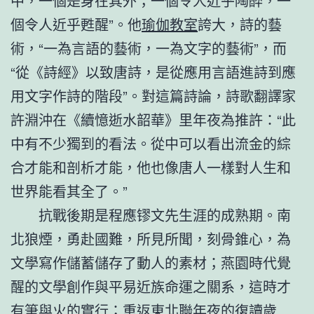
中，一個是身在其外；一個令人近乎陶醉，一
個令人近乎甦醒”。他
瑜伽教室
誇大，詩的藝
術，“一為言語的藝術，一為文字的藝術”，而
“從《詩經》以致唐詩，是從應用言語進詩到應
用文字作詩的階段”。對這篇詩論，詩歌翻譯家
許淵沖在《續憶逝水韶華》里年夜為推許：“此
中有不少獨到的看法。從中可以看出流金的綜
合才能和剖析才能，他也像唐人一樣對人生和
世界能看其全了。”
抗戰後期是程應镠文先生涯的成熟期。南
北狼煙，勇赴國難，所見所聞，刻骨錐心，為
文學寫作儲蓄儲存了動人的素材；燕園時代覺
醒的文學創作與平易近族命運之關系，這時才
有筆與火的實行；重返東北聯年夜的復讀歲