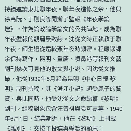
持續進讀東北聯年夜。聯年夜進修之余，他與
徐高阮、丁則良等開辦了壁報《年夜學論
壇》，作為論政論學論文的公共陣地，成為聯
年夜壁報的靚麗景致線。沈從文時正執教于聯
年夜，師生過從遠較燕年夜時頻密。程應镠課
余保持寫作，昆明、重慶、噴鼻港等報刊文藝
副刊幾次可見他的散文與小說。因沈從文推
舉，他從1939年5月起為昆明《中心日報·黎
明》副刊撰稿，其《澄江小記》頗受鳳子的贊
賞。與此同時，他受沈從文之命編纂《黎明》
副刊，組稿對象包含汪曾祺與袁可嘉等。1940
年6月1日，結業期近，他在《黎明》上刊載
《離別》，交接了投稿與編纂的顛末：