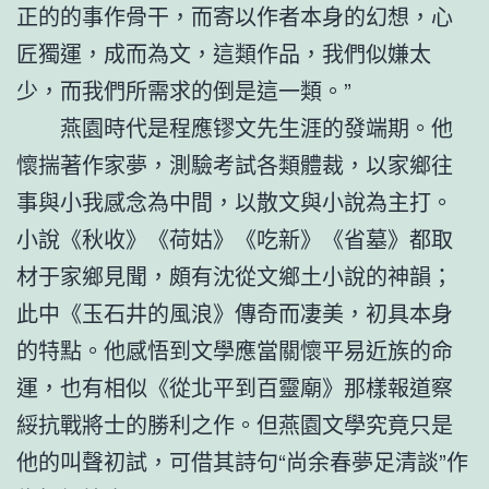
正的的事作骨干，而寄以作者本身的幻想，心
匠獨運，成而為文，這類作品，我們似嫌太
少，而我們所需求的倒是這一類。”
燕園時代是程應镠文先生涯的發端期。他
懷揣著作家夢，測驗考試各類體裁，以家鄉往
事與小我感念為中間，以散文與小說為主打。
小說《秋收》《荷姑》《吃新》《省墓》都取
材于家鄉見聞，頗有沈從文鄉土小說的神韻；
此中《玉石井的風浪》傳奇而凄美，初具本身
的特點。他感悟到文學應當關懷平易近族的命
運，也有相似《從北平到百靈廟》那樣報道察
綏抗戰將士的勝利之作。但燕園文學究竟只是
他的叫聲初試，可借其詩句“尚余春夢足清談”作