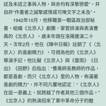
述及未述之事與人物，與余均有深摯戀愛”，并
自許“作書者之誠摯感情或可掩文字之未及”。
1942年10月，他移職第一戰區政治部秘
書，組織《北京人》劇團，掌管排演與表演曹
禺的《北京人》，歲末年頭在洛陽連演二十
天。次年2月，他在《陣中日報》註銷了《〈北
京人〉的喜劇精力》，可視為他的《北京人》
導演手記。他比擬《北京人》與《雷雨》《日
出》《田野》后指出：“曹禺師長教師的作品，
都是喜劇，而只《北京人》里的人物，佈滿著
喜劇的精力”，并不同凡響地認定：“《北京人》
在這一意義上，就跨越了作者其他三個作品。”
《北京人》的熱演招來了軍中革命分子的敵