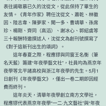
表往謁敬慕已久的沈從文，從此保持了畢生的
友情。《青年作家》聘任沈從文、蕭乾、林徽
因、陸志韋、陳夢家、聞一多、曹靖華、孫席
珍、楊剛、齊同（高滔）、謝冰心、郭紹虞等
三十報酬特邀撰述人，沈從文為創刊號撰寫了
《對于這新刊出生的頌詞》。
這年春夏之際，程應镠與同窗王名衡（筆
名天藍）籌建“年夜學藝文社”，社員均為燕京年
夜學等北平諸高校與浙江年夜學的先生。5月1
日創刊《年夜學藝文》，僅出一卷二期即因經
費而終刊。
這年炎天，清華年夜學創立南方文學社，
程應镠代表燕京年夜學“一二·九文藝社”與“年夜