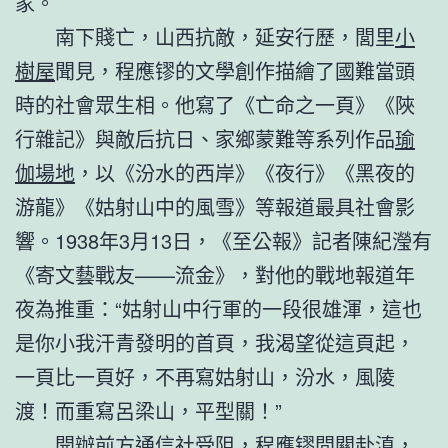
家。
南下賤亡，山西抗敵，延安行歷，閭里
小
樹屋
聞見，程應镠的文學創作描繪了國難當頭
時的社會眾生相。他寫了《亡命之一頁》《陜
行雜記》與敵后抗日、家鄉蒙難等系列作品
瑜
伽場地
，以《汾水的西岸》《夜行》《黑夜的
游龍》《姑射山中的風雪》等報道最具社會影
響。1938年3月13日，《至公報》記者陳紀瀅有
《寄文藝戰友——流金》，對他的戰地報道年
夜為推重：“姑射山中行軍的一段很雄渾，這也
是你小我汗青發明的首頁，我渴望從這頁起，
一頁比一頁好，不再寫姑射山，汾水，風陵
渡！而重寫呂梁山，平型關！”
開辦前方通信社受阻，程應镠間關赴滇，