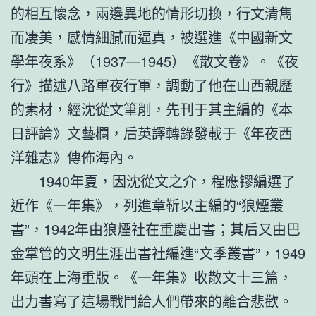
的相互懷念，兩邊異地的情形切換，行文清雋
而凄美，感情細膩而逼真，被選進《中國新文
學年夜系》（1937—1945）《散文卷》。《夜
行》描述八路軍夜行軍，調動了他在山西親歷
的素材，經沈從文筆削，先刊于其主編的《本
日評論》文藝欄，后英譯轉錄發載于《年夜西
洋雜志》傳佈海內。
1940年夏，因沈從文之介，程應镠編選了
近作《一年集》，列進章靳以主編的“狼煙叢
書”，1942年由狼煙社在重慶出書；其后又由巴
金掌管的文明生涯出書社編進“文季叢書”，1949
年頭在上海重版。《一年集》收散文十三篇，
出力書寫了這場戰鬥給人們帶來的離合悲歡。