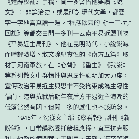
《楚辭校補》手稿。聞一多警告他要讀《說
文》：“非論治史，或是研討現代文學，都要一
字一字地當真讀一遍。”程應镠寫的《“一二·九”
回想》等都交由聞一多刊于云南平易近盟刊物
《平易近主周刊》。他在昆明時代，小說銳減
而時評激增。散文除紀實性的《南方五篇》取
材于河南軍旅，在《心聲》《重生》《我說》
等系列散文中群情性與思慮性顯明加大力度，
宣傳政治平易近主與思惟不受拘束成為主導性
偏向。這與抗戰后期年夜后方平易近主海潮的
低落當然有關，但聞一多的感化也不該疏忽。
1945年，沈從文主編《察看報》副刊《新
盼望》，日常編務委托給程應镠，直至抗克服
利。他邀約鐘開萊、丁則良、王遜、馮至等師