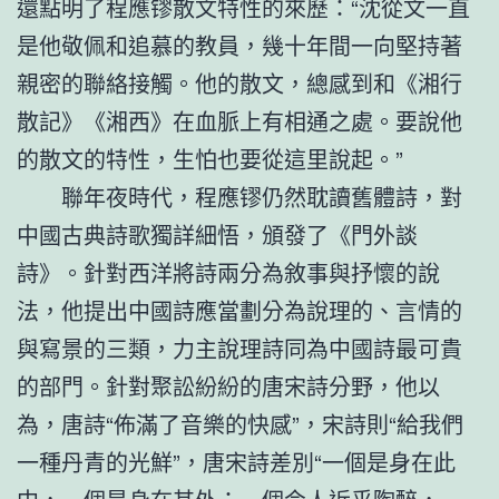
還點明了程應镠散文特性的來歷：“沈從文一直
是他敬佩和追慕的教員，幾十年間一向堅持著
親密的聯絡接觸。他的散文，總感到和《湘行
散記》《湘西》在血脈上有相通之處。要說他
的散文的特性，生怕也要從這里說起。”
聯年夜時代，程應镠仍然耽讀舊體詩，對
中國古典詩歌獨詳細悟，頒發了《門外談
詩》。針對西洋將詩兩分為敘事與抒懷的說
法，他提出中國詩應當劃分為說理的、言情的
與寫景的三類，力主說理詩同為中國詩最可貴
的部門。針對聚訟紛紛的唐宋詩分野，他以
為，唐詩“佈滿了音樂的快感”，宋詩則“給我們
一種丹青的光鮮”，唐宋詩差別“一個是身在此