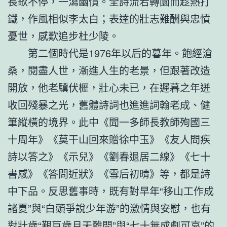
長歌不停，一瀉幽憤。全詩流宕轉圜而趁熱打
鐵，作風相似李太白；表達的壯志難酬與忠憤
憂世，感歎追步杜少陵。
第二個時代是1976年以后的暮年。飽經滄
桑，閱盡人世，漸進人生的老景，但跟著改造
開放，他老驥伏櫪，壯心未已，在遲暮之年迸
收回殘暴之光，舊體詩詞也進進詞翰老成、健
筆縱橫的境界。此中《聞一多師長教師殉國三
十周年》《莫干山回來贈徐中玉》《友人問疾
詩以答之》《示兒》《劉春退居二線》《七十
書感》《答問近狀》《雪后初晴》等，都是詩
中下品。反思舊事時，既有對早年“移山工作成
諸夏”與“白頭爭說少年游”的激情與安慰，也有
對壯歲“艱巨歲月天難問”與“七十無成劇可哀”的