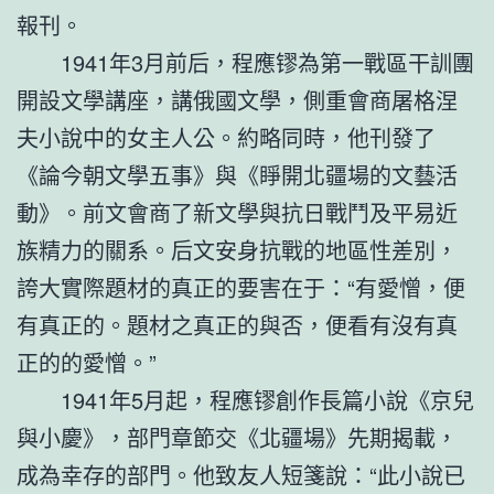
報刊。
1941年3月前后，程應镠為第一戰區干訓團
開設文學講座，講俄國文學，側重會商屠格涅
夫小說中的女主人公。約略同時，他刊發了
《論今朝文學五事》與《睜開北疆場的文藝活
動》。前文會商了新文學與抗日戰鬥及平易近
族精力的關系。后文安身抗戰的地區性差別，
誇大實際題材的真正的要害在于：“有愛憎，便
有真正的。題材之真正的與否，便看有沒有真
正的的愛憎。”
1941年5月起，程應镠創作長篇小說《京兒
與小慶》，部門章節交《北疆場》先期揭載，
成為幸存的部門。他致友人短箋說：“此小說已