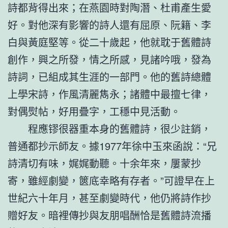
詩都背得出來；在燕園時對陶潛、杜甫產生愛
好。對他深有影響的詩人還有屈原、阮籍、李
白與黃庭堅等。從二十歲起，他就耽于舊體詩
創作，興之所發，情之所感，見諸吟哦，發為
詩詞，已組成其生涯的一部門。他的舊詩總體
上學宋詩，作風清麗雋永；諸體中最擅七律，
對偶熨帖，好用疊字，工穩中見活動。
程應镠很器重本身的舊體詩，很少註銷，
普通都抄示師友。據1977年徐中玉來函說：“兄
詩清切有味，娓娓動聽。十余年來，屢蒙抄
寄，雖經劇變，篋底幸略有存者。”可證早在上
世紀六十年月，甚至劇變時代，他仍將詩作抄
贈好友。暗裡傳抄與友朋唱酬恰是舊體詩流播