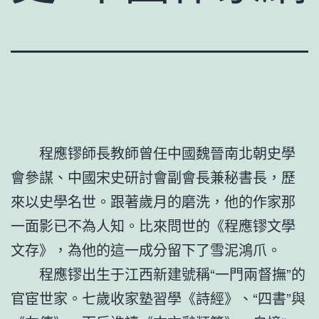
程應镠師長教師曾任中國魏晉南北朝史學
會參謀、中國宋史研討會副會長兼秘書長，歷
來以史學名世。跟著歲月的磨洗，他的作家那
一面影已不為人知。比來問世的《程應镠文學
文存》，為他的這一成分留下了雪泥鴻爪。
程應镠出生于江西新建號稱“一門兩督撫”的
官宦世家。七歲收家塾習學《詩經》、“四書”與