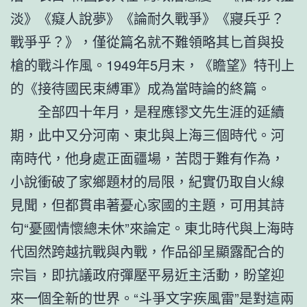
淡》《癡人說夢》《論耐久戰爭》《寢兵乎？
戰爭乎？》，僅從篇名就不難領略其匕首與投
槍的戰斗作風。1949年5月末，《瞻望》特刊上
的《接待國民束縛軍》成為當時論的終篇。
全部四十年月，是程應镠文先生涯的延續
期，此中又分河南、東北與上海三個時代。河
南時代，他身處正面疆場，苦悶于難有作為，
小說衝破了家鄉題材的局限，紀實仍取自火線
見聞，但都貫串著憂心家國的主題，可用其詩
句“憂國情懷總未休”來論定。東北時代與上海時
代固然跨越抗戰與內戰，作品卻呈顯露配合的
宗旨，即抗議政府彈壓平易近主活動，盼望迎
來一個全新的世界。“斗爭文字疾風雷”是對這兩