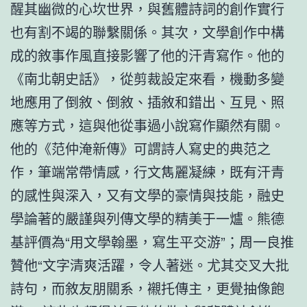
醒其幽微的心坎世界，與舊體詩詞的創作實行
也有割不竭的聯繫關係。其次，文學創作中構
成的敘事作風直接影響了他的汗青寫作。他的
《南北朝史話》，從剪裁設定來看，機動多變
地應用了倒敘、倒敘、插敘和錯出、互見、照
應等方式，這與他從事過小說寫作顯然有關。
他的《范仲淹新傳》可謂詩人寫史的典范之
作，筆端常帶情感，行文雋麗凝練，既有汗青
的感性與深入，又有文學的豪情與技能，融史
學論著的嚴謹與列傳文學的精美于一爐。熊德
基評價為“用文學翰墨，寫生平交游”；周一良推
贊他“文字清爽活躍，令人著迷。尤其交叉大批
詩句，而敘友朋關系，襯托傳主，更覺抽像飽