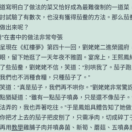
道寫明白了做法的菜又恰好成為最難復制的一道菜
討試驗了有數次，也沒有獲得茄鲞的方法。那么茄
做出來呢？
鲞”在書中的做法非常夸張
呈現在《紅樓夢》第四十一回，劉姥姥二進榮國府
眼，留下她逛了一天年夜不雅園。宴席上，王熙鳳
了些茄鲞，劉姥姥不信，笑道：“別哄我了。茄子跑
我們也不消種食糧，只種茄子了。”
笑道：“真是茄子，我們再不哄你。”劉姥姥非常驚
點猶疑道：“雖有一點茄子噴鼻，只是還不像茄子。
法弄的，我也弄著吃往。”于是鳳姐具體告知了她做
你把才上去的茄子把皮刨了，只需凈肉，切成碎丁
再用
教學
雞脯子肉并噴鼻菌、新筍、蘑菇、五噴鼻