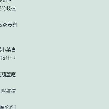
經分歧往
么究竟有
粥小菜食
好消化，
成葫蘆應
，說這道
鲞”的別