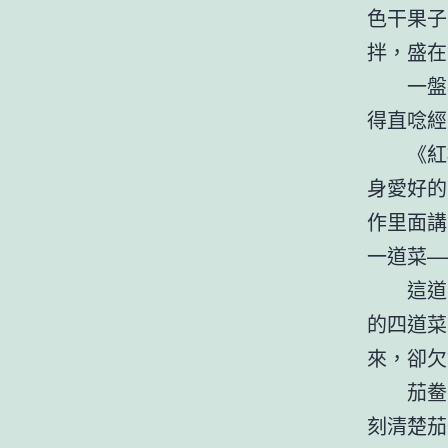
色干果子
拌，盛在
一盤
得直唸經
《紅
身愛好的
作里面講
一道菜—
這道
的四道菜
來，卻欠
茄鲞
刻清楚茄