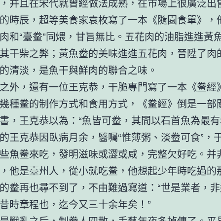
，并且在宋代就曾經做法成熟，在市場上很廣泛出
的時辰，超等美食家袁枚寫了一本《隨園食單》，
肉和“臺鲞”同煨，甘旨無比。五花肉的油脂進進黃
其干柴之弊；黃魚鲞的美味進進五花肉，晉陞了肉
的清淡，是魚干與鮮肉的聯合之味。
之外，還有一位王克恭，干脆專門寫了一本《鲞經
幾種鲞的制作方式和食用方式，《鲞經》倒是一部
書，王克恭以為：“魚皆可鲞，其間以石首魚為最有
的王克恭因臥病月余，醫囑“惟薄粥、淡鲞可食”，
些魚鲞來吃，發明滋味或澀或咸，完整欠好吃。并
，他是臺州人，從小就吃鲞，他想起少年時吃過的
的鲞再也尋不到了，不由難過寫道：“世是業者，非
昔時章程也，迄今又三十余年矣！”
是戰亂之后，制鲞人四散，手藝年夜多掉傳了。平