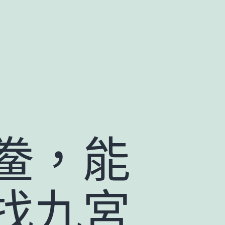
鲞，能
找九宮