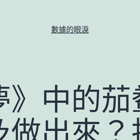
數據的眼淚
夢》中的茄
及做出來？