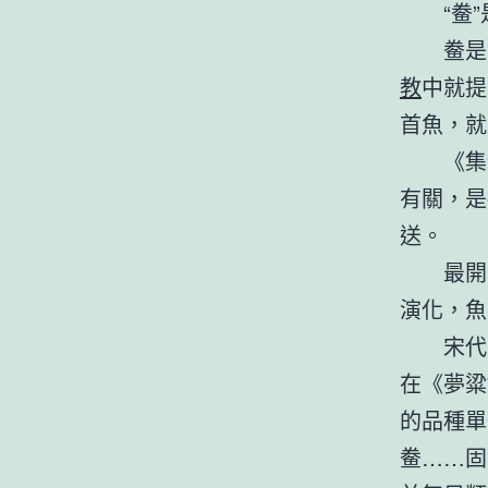
“鲞
鲞是
教
中就提
首魚，就
《集
有關，是
送。
最開
演化，魚
宋代
在《夢粱
的品種單
鲞……固