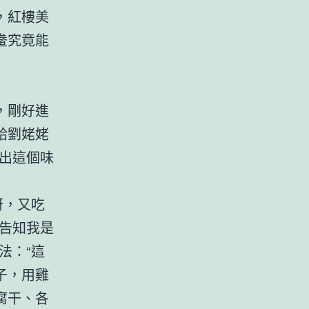
，紅樓美
鲞究竟能
，剛好進
給劉姥姥
出這個味
訝，又吃
告知我是
法：“這
子，用雞
腐干、各