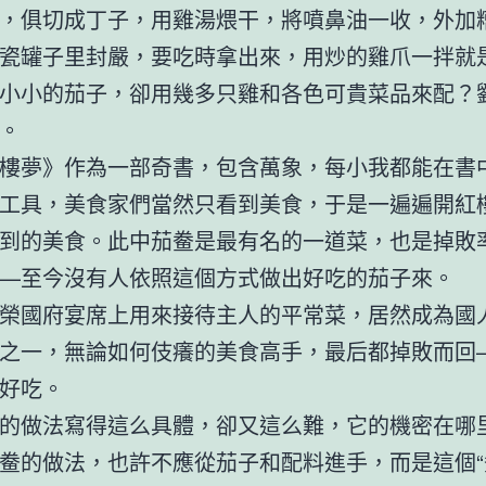
，俱切成丁子，用雞湯煨干，將噴鼻油一收，外加
瓷罐子里封嚴，要吃時拿出來，用炒的雞爪一拌就是
小小的茄子，卻用幾多只雞和各色可貴菜品來配？
。
樓夢》作為一部奇書，包含萬象，每小我都能在書
工具，美食家們當然只看到美食，于是一遍遍開紅
到的美食。此中茄鲞是最有名的一道菜，也是掉敗
—至今沒有人依照這個方式做出好吃的茄子來。
榮國府宴席上用來接待主人的平常菜，居然成為國
之一，無論如何伎癢的美食高手，最后都掉敗而回
好吃。
的做法寫得這么具體，卻又這么難，它的機密在哪
鲞的做法，也許不應從茄子和配料進手，而是這個“