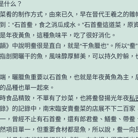
”是什么？
菜肴的制作方式，由來已久，早在晉代王羲之的雜帖
到：“石首鲞，食之消瓜成水。”石首鲞這道菜，原
是年夜黃魚，這種魚味平，吃了很好消化。
韻》中說明鲞很是直白，就是“干魚臘也”。所以“鲞
指剖開曬干的魚，風味醇厚鮮美，可以持久貯躲，
端，曬臘魚重要以石首魚，也就是年夜黃魚為主，
的品種也單一起來。
時食品精致，不單有了炒菜，也將鲞發揚光年夜
私
錄》的記錄中，南宋臨安賣鲞菜的店展不下二百家
一，曾經不止有石首鲞，還有郎君鲞、鱔鲞、帶鲞
然項目單一，但重要食材都是魚，所以說，鲞一向