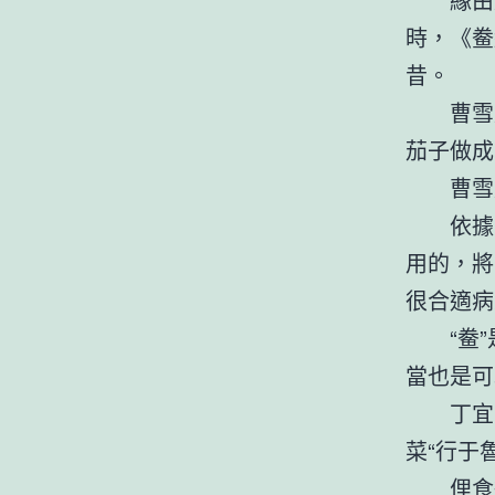
時，《鲞
昔。
曹雪
茄子做成
曹雪
依據
用的，將
很合適病
“鲞
當也是可
丁宜
菜“行于
俚食