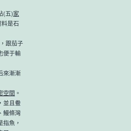
(五)
家
資料是石
”，跟茄子
也便于輸
后來漸漸
密空間
。
，並且鲞
、鰻條灣
是指魚，