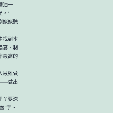
糟油一
。”
劉姥姥聽
中找到本
樓宴，制
率最高的
人最難做
——做出
里？要深
鲞”字。