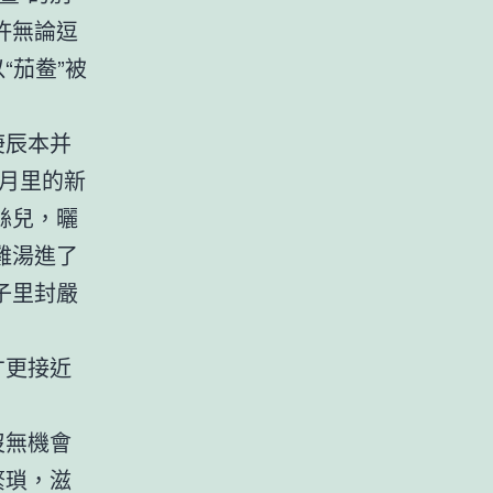
許無論逗
“茄鲞”被
庚辰本并
月里的新
絲兒，曬
雞湯進了
子里封嚴
才更接近
沒無機會
繁瑣，滋