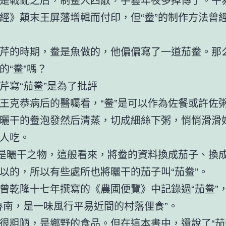
經》顛末王屏藩增輯而付印，但“鲞”的制作方法曾
芹的時期，鲞是魚做的，他偏偏寫了一道茄鲞。那
的“鲞”嗎？
芹寫“茄鲞”是為了批評
王克恭病后的醫囑看，“鲞”是可以作為佐餐或許佐
曬干的鲞泡發然后清蒸，切成細絲下粥，悄悄滑滑
人吃。
”是曬干之物，這般看來，將鲞的資料換成茄子、換
以的，所以有些處所也將曬干的茄子叫“茄鲞”。
曾乾隆十七年撰寫的《農圃便覽》中記錄過“茄鲞”
魯南，是一味風行平易近間的村落俚食”。
很粗陋，是鄉野的食品。但在這本書中，還說了“茄