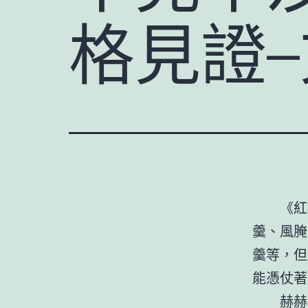
格見證
《紅
羹、風腌
羹等，但
能憑仗著
赫赫