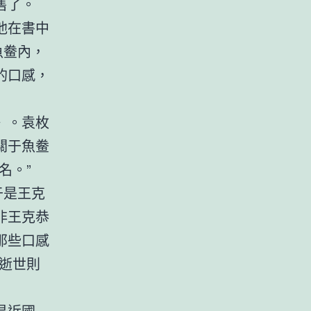
售了。
他在書中
魚鲞內，
的口感，
》。袁枚
關于魚鲞
名。”
于是王克
非王克恭
那些口感
逝世則
易近國