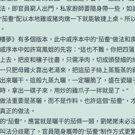
法，即官員窮人出門，私家廚師要隨身帶一些，如
“茄鲞”配以本地雞或豬肉燉一下就能敏捷上桌。所以
。
樓夢》有多個版本，此中戚序本中的“茄鲞”做法和
戚序本中如許寫鳳姐的先容：“這也不難。你把四蒲
上去，把皮和穰子往盡，只需凈肉，切成頭發細的
一只肥母雞火靠出老湯來，把這茄子絲上蒸籠蒸的
出來曬干。這般九蒸九曬，一定曬脆了，盛在瓷罐
時，拿出一碟子來，用炒的雞爪子一拌就是了。”
做法重要是蒸曬，而不是作料。也許這個“茄鲞”，
真正的做法。
的“茄鲞”，應當就是曬干的茄條一類，劉姥姥未必
叫法分歧罷了。官員隨身攜帶的“茄鲞”制作方式更