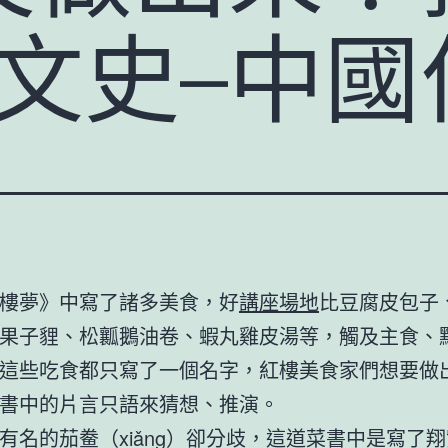
–文史–中國
樓夢》中寫了諸多美食，好
講座場地
比豆腐皮包子
果子貍、松瓤鵝油卷、蝦丸雞皮湯等，觸及主食、
這些吃食都只寫了一個名字，紅樓美食家們想要做
書中的片言只語來猜想、推演。
有名的茄鲞（xiǎng）卻分歧，這道菜書中是寫了