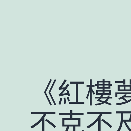
跳
至
主
要
內
容
《紅樓
不克不