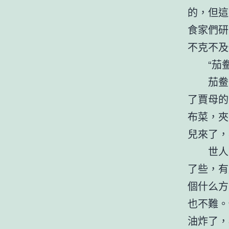
的，但這
食家們研
不克不及
“茄
茄鲞
了賈母的
布菜，夾
兒來了，
世人
了些，有
個什么方
也不難。
油炸了，