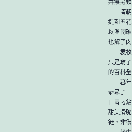
并無另類
清朝
提到五花
以溫潤破
也解了肉
袁枚
只是寫了
的百科全
暮年
恭尋了一
口胃刁鉆
甜美滑脆
徙，非復
緣由