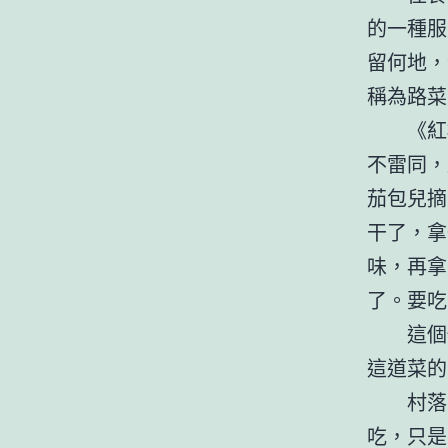
的一種服
留何地，
稱為路菜
《紅
不雷同，
茄包兒摘
干了，拿
味，再拿
了。要吃
這個
這道菜的
村落
吃，只是