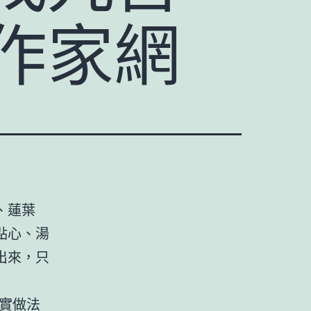
作家網
、蓮葉
點心、湯
出來，只
翔實做法