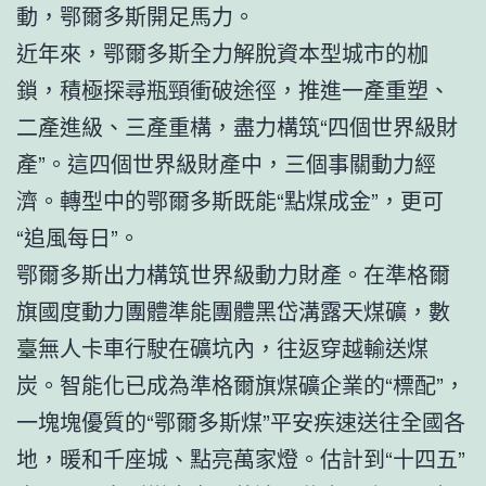
動，鄂爾多斯開足馬力。
近年來，鄂爾多斯全力解脫資本型城市的枷
鎖，積極探尋瓶頸衝破途徑，推進一產重塑、
二產進級、三產重構，盡力構筑“四個世界級財
產”。這四個世界級財產中，三個事關動力經
濟。轉型中的鄂爾多斯既能“點煤成金”，更可
“追風每日”。
鄂爾多斯出力構筑世界級動力財產。在準格爾
旗國度動力團體準能團體黑岱溝露天煤礦，數
臺無人卡車行駛在礦坑內，往返穿越輸送煤
炭。智能化已成為準格爾旗煤礦企業的“標配”，
一塊塊優質的“鄂爾多斯煤”平安疾速送往全國各
地，暖和千座城、點亮萬家燈。估計到“十四五”