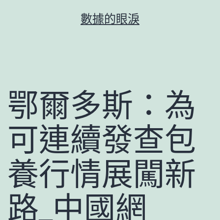
跳
數據的眼淚
至
主
要
內
容
鄂爾多斯：為
可連續發查包
養行情展闖新
路_中國網