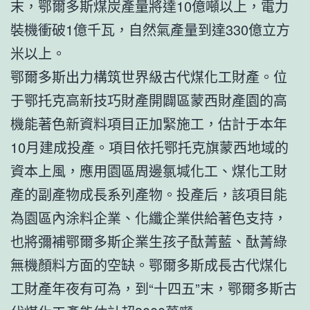
末，鄂爾多斯煤炭產量將達10億噸以上，電力
裝機衝破1億千瓦，自然氣產量到達330億立方
米以上。
鄂爾多斯出力構筑世界級古代煤化工財產。位
于鄂托克高新技巧財產開闢區蒙西財產園的高
機能著色新資料項目正加緊施工，估計于本年
10月建成投產。項目依托鄂托克旗蒙西地域的
資本上風，應用園區周邊氯堿化工、煤化工財
產的副產物成長系列產物。投產后，該項目能
為園區內涂料企業、化纖企業供給著色支持，
也將彌補鄂爾多斯企業生孩子酞菁藍、酞菁綠
無機顏料方面的空缺。鄂爾多斯成長古代煤化
工財產年夜有可為，到“十四五”末，鄂爾多斯古