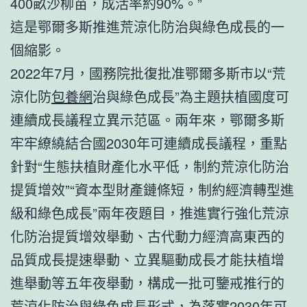
400畝沙柳苗，成活率約90%。”
這是鄂爾多斯推進荒涼化防治與綠色成長的一
個縮影。
2022年7月，國務院批復批准鄂爾多斯市以“荒
涼化防
包養網
治與綠色成長”為主題扶植國度可
連續成長議程立異示范區。兩年來，鄂爾多斯
牢牢繚繞結合國2030年可連續成長議程，重點
針對“生態扶植財產化水平低，制約荒涼化防治
提質增效”“資本型財產鏈條短，制約經濟轉型進
級和綠色成長”兩年夜題目，推進實行強化荒涼
化防治提質增效舉動、古代動力經濟高東西的
品質成長提速舉動、立異驅動成長才能扶植增
進舉動等五年夜舉動，構成一批可鑒戒推行的
荒涼化防治與綠色成長形式，為落實2030年可