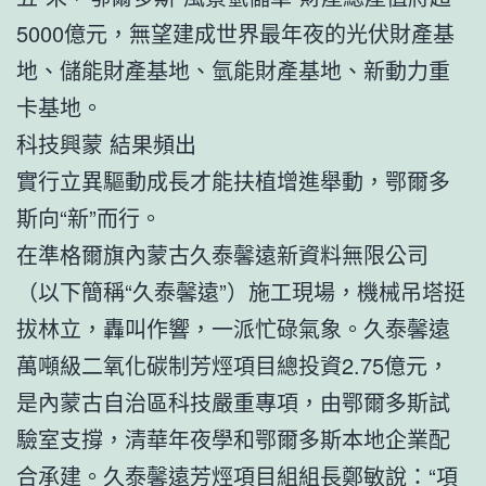
5000億元，無望建成世界最年夜的光伏財產基
地、儲能財產基地、氫能財產基地、新動力重
卡基地。
科技興蒙 結果頻出
實行立異驅動成長才能扶植增進舉動，鄂爾多
斯向“新”而行。
在準格爾旗內蒙古久泰馨遠新資料無限公司
（以下簡稱“久泰馨遠”）施工現場，機械吊塔挺
拔林立，轟叫作響，一派忙碌氣象。久泰馨遠
萬噸級二氧化碳制芳烴項目總投資2.75億元，
是內蒙古自治區科技嚴重專項，由鄂爾多斯試
驗室支撐，清華年夜學和鄂爾多斯本地企業配
合承建。久泰馨遠芳烴項目組組長鄭敏說：“項