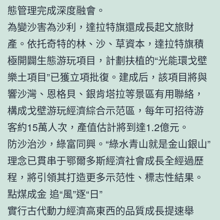
態管理完成深度融會。
為變沙害為沙利，達拉特旗還成長起文旅財
產。依托奇特的林、沙、草資本，達拉特旗積
極開闢生態游玩項目，計劃扶植的“光能環戈壁
樂土項目”已獲立項批復。建成后，該項目將與
響沙灣、恩格貝、銀肯塔拉等景區有用聯絡，
構成戈壁游玩經濟綜合示范區，每年可招待游
客約15萬人次，產值估計將到達1.2億元。
防沙治沙，綠富同興。“綠水青山就是金山銀山”
理念已貫串于鄂爾多斯經濟社會成長全經過歷
程，將引領其打造更多示范性、標志性結果。
點煤成金 追“風”逐“日”
實行古代動力經濟高東西的品質成長提速舉