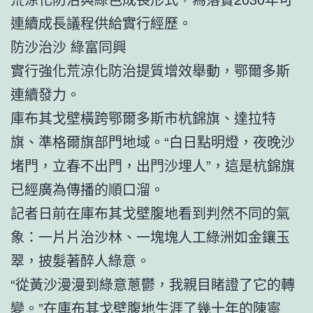
連續成長議程供給實行經歷。
防沙治沙 綠富同興
實行強化荒涼化防治提質增效舉動，鄂爾多斯
連續發力。
庫布其戈壁橫跨鄂爾多斯市杭錦旗、達拉特
旗、準格爾旗部門地域。“白日點明燈，夜晚沙
堵門，立春不出門，出門沙埋人”，這是杭錦旗
已經廣為傳播的順口溜。
記者日前在庫布其戈壁腹地看到判然不同的氣
象：一片片治沙林、一塊塊人工綠洲如金鑲玉
翠，披髮著醉人綠意。
“從黃沙漫漫到綠意蔥鬱，我親目睹證了它的轉
變。”在庫布其戈壁腹地生涯了幾十年的陳寧