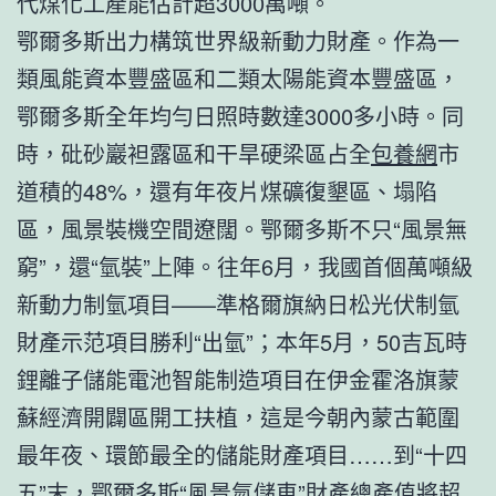
代煤化工產能估計超3000萬噸。
鄂爾多斯出力構筑世界級新動力財產。作為一
類風能資本豐盛區和二類太陽能資本豐盛區，
鄂爾多斯全年均勻日照時數達3000多小時。同
時，砒砂巖袒露區和干旱硬梁區占全
包養網
市
道積的48%，還有年夜片煤礦復墾區、塌陷
區，風景裝機空間遼闊。鄂爾多斯不只“風景無
窮”，還“氫裝”上陣。往年6月，我國首個萬噸級
新動力制氫項目——準格爾旗納日松光伏制氫
財產示范項目勝利“出氫”；本年5月，50吉瓦時
鋰離子儲能電池智能制造項目在伊金霍洛旗蒙
蘇經濟開闢區開工扶植，這是今朝內蒙古範圍
最年夜、環節最全的儲能財產項目……到“十四
五”末，鄂爾多斯“風景氫儲車”財產總產值將超