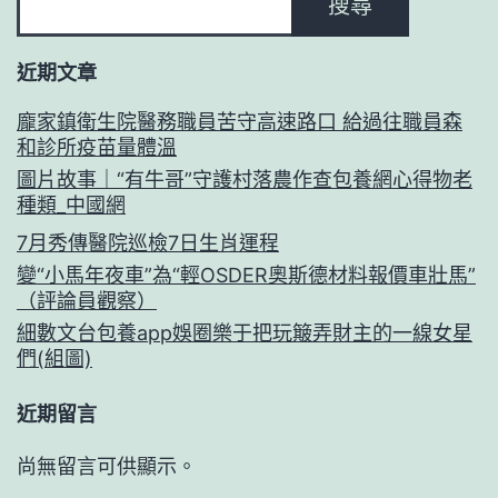
搜尋
近期文章
龐家鎮衛生院醫務職員苦守高速路口 給過往職員森
和診所疫苗量體溫
圖片故事｜“有牛哥”守護村落農作查包養網心得物老
種類_中國網
7月秀傳醫院巡檢7日生肖運程
變“小馬年夜車”為“輕OSDER奧斯德材料報價車壯馬”
（評論員觀察）
細數文台包養app娛圈樂于把玩簸弄財主的一線女星
們(組圖)
近期留言
尚無留言可供顯示。