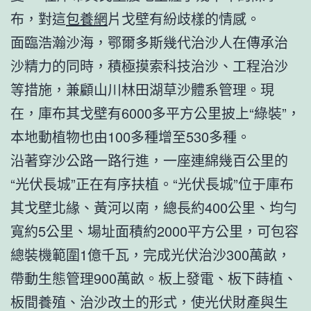
布，對這
包養網
片戈壁有紛歧樣的情感。
面臨浩瀚沙海，鄂爾多斯幾代治沙人在傳承治
沙精力的同時，積極摸索科技治沙、工程治沙
等措施，兼顧山川林田湖草沙體系管理。現
在，庫布其戈壁有6000多平方公里披上“綠裝”，
本地動植物也由100多種增至530多種。
沿著穿沙公路一路行進，一座連綿幾百公里的
“光伏長城”正在有序扶植。“光伏長城”位于庫布
其戈壁北緣、黃河以南，總長約400公里、均勻
寬約5公里、場址面積約2000平方公里，可包容
總裝機範圍1億千瓦，完成光伏治沙300萬畝，
帶動生態管理900萬畝。板上發電、板下蒔植、
板間養殖、治沙改土的形式，使光伏財產與生