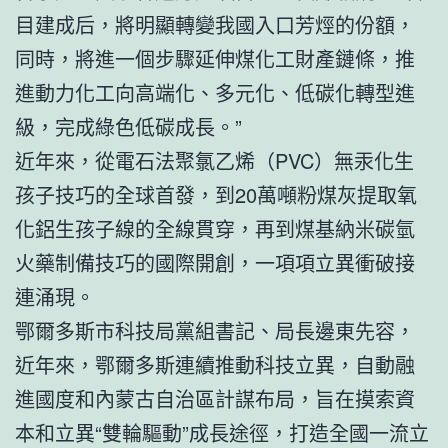
目建成后，將明顯轉變我國入口芳烴的份額，
同時，將進一個步驟延伸煤化工財產鏈條，推
進動力化工向高端化、多元化、低碳化轉型進
級，完成綠色低碳成長。”
近年來，從電石法聚氯乙烯（PVC）無汞化生
孩子技巧的全球首發，到20萬噸粉煤灰提取氧
化鋁生孩子線的全線貫穿，再到煤基納米碳氫
火藥制備技巧的國際開創，一項項立異衝破接
連涌現。
鄂爾多斯市科技局黨組書記、局長邊東先容，
近年來，鄂爾多斯連續推動科技立異，自動融
進國度和內蒙古自治區計謀布局，旨在摸索資
本和立異“雙輪驅動”成長途徑，打造全國一流立