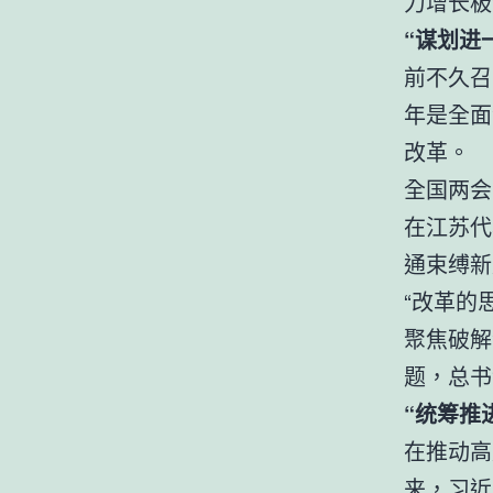
力增长极
“谋划进
前不久召
年是全面
改革。
全国两会
在江苏代
通束缚新
“改革的
聚焦破解
题，总书
“统筹推
在推动高
来，习近