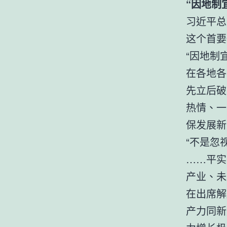
“因地制
习近平总
这个首要
“因地制
在各地各
先立后破
热情、一
保发展新
“不是忽
……平实
产业、未
在出席解
产力同新