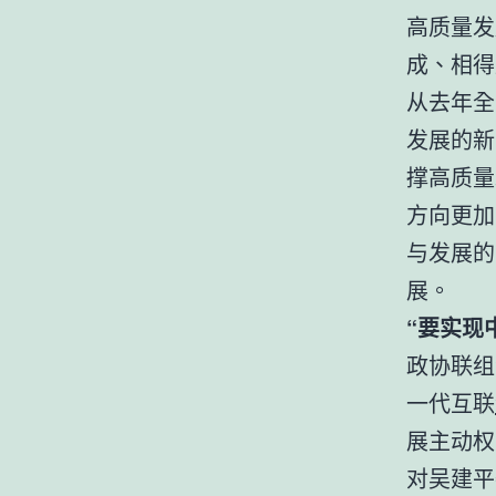
高质量发
成、相得
从去年全
发展的新
撑高质量
方向更加
与发展的
展。
“要实现
政协联组
一代互联
展主动权
对吴建平