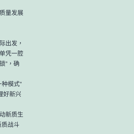
质量发展
际出发，
单凭一腔
锁”，确
一种模式”
理好新兴
动新质生
新质战斗