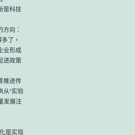
新是科技
的方向：
得多了，
企业形成
促进政策
筹推进传
从“实验
量发展注
碳化是实现