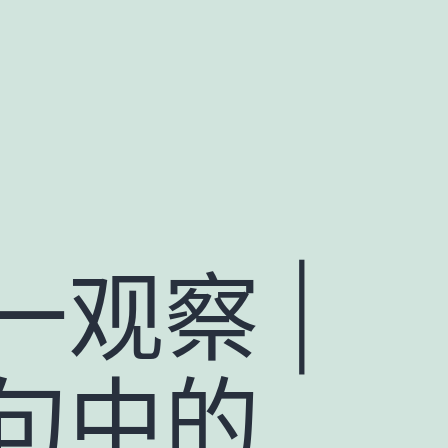
观察 |
句中的