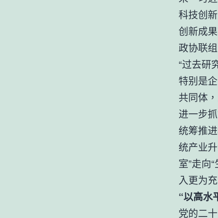
科技创新
创新成果
政协联组
“过去研
特别是企
共同体，
进一步抓
统筹推进
统产业升
室”走向
入更为充
“以高水
党的二十