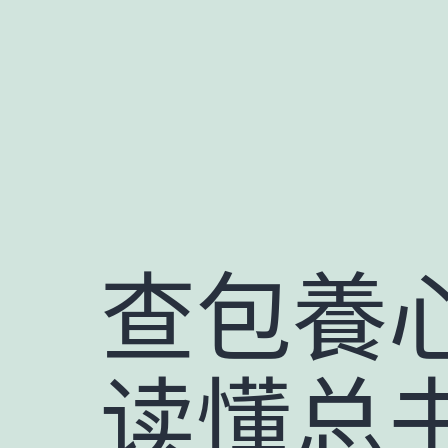
跳
至
主
要
內
容
查包養心
读懂总