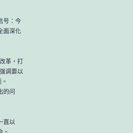
信号：今
全面深化
改革，打
强调要以
题。
出的问
一直以
合。