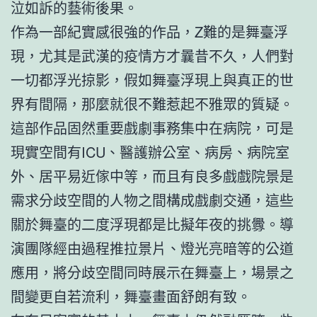
泣如訴的藝術後果。
作為一部紀實感很強的作品，Z難的是舞臺浮
現，尤其是武漢的疫情方才曩昔不久，人們對
一切都浮光掠影，假如舞臺浮現上與真正的世
界有間隔，那麼就很不難惹起不雅眾的質疑。
這部作品固然重要戲劇事務集中在病院，可是
現實空間有ICU、醫護辦公室、病房、病院室
外、居平易近傢中等，而且有良多戲戲院景是
需求分歧空間的人物之間構成戲劇交通，這些
關於舞臺的二度浮現都是比擬年夜的挑釁。導
演團隊經由過程推拉景片、燈光亮暗等的公道
應用，將分歧空間同時展示在舞臺上，場景之
間變更自若流利，舞臺畫面舒朗有致。