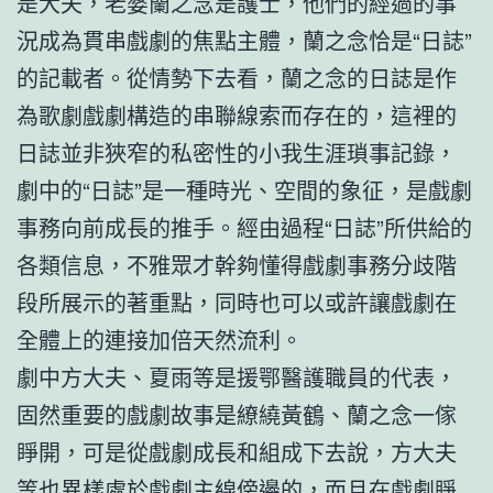
是大夫，老婆蘭之念是護士，他們的經過的事
況成為貫串戲劇的焦點主體，蘭之念恰是“日誌”
的記載者。從情勢下去看，蘭之念的日誌是作
為歌劇戲劇構造的串聯線索而存在的，這裡的
日誌並非狹窄的私密性的小我生涯瑣事記錄，
劇中的“日誌”是一種時光、空間的象征，是戲劇
事務向前成長的推手。經由過程“日誌”所供給的
各類信息，不雅眾才幹夠懂得戲劇事務分歧階
段所展示的著重點，同時也可以或許讓戲劇在
全體上的連接加倍天然流利。
劇中方大夫、夏雨等是援鄂醫護職員的代表，
固然重要的戲劇故事是繚繞黃鶴、蘭之念一傢
睜開，可是從戲劇成長和組成下去說，方大夫
等也異樣處於戲劇主線傍邊的，而且在戲劇睜