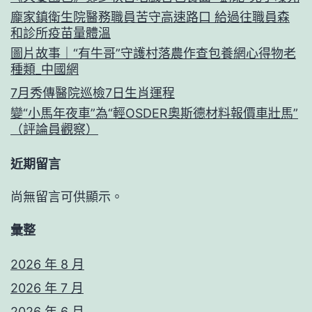
龐家鎮衛生院醫務職員苦守高速路口 給過往職員森
和診所疫苗量體溫
圖片故事｜“有牛哥”守護村落農作查包養網心得物老
種類_中國網
7月秀傳醫院巡檢7日生肖運程
變“小馬年夜車”為“輕OSDER奧斯德材料報價車壯馬”
（評論員觀察）
近期留言
尚無留言可供顯示。
彙整
2026 年 8 月
2026 年 7 月
2026 年 6 月