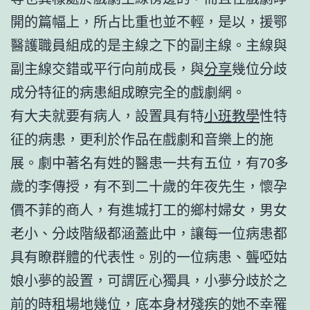
開的篇幅上，所占比重也並不輕，是以，援鄂
醫護職員組成的是主線之下的副主線。主線與
副主線交錯或平行向前成長，與
分享
幾位分歧
成分特征的病患組成瞭完全的戲劇網。
有大夫就要有病人，設置具有特
小班教學
性特
征的病患，更利於作品在戲劇和音樂上的施
展。劇中著名有姓的醫患一共有五位，有70多
歲的李傳授，有不到二十歲的年夜先生，懷孕
價不菲的商人，有進城打工的鄉村婦女，男女
老小、分歧階級都涵蓋此中，讓每一位病患都
具有瞭群體的代表性。別的一位病患、聾啞姑
娘小夢的設置，可謂匠心獨具，小夢分歧於之
前的
時租場地
幾位，底本身材殘疾的她不幸罹