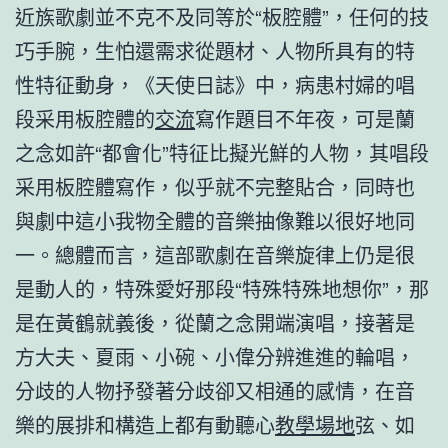
近族歌劇並不克不及同等於“板腔體”，任何的技
巧手腕，生怕還需求從題材、人物所具有的特
性特征動身，《天使日誌》中，病患村婦的唱
段采用板腔體的
交流
寫作題目不年夜，可是蘭
之念如許“都會化”特征比擬光鮮的人物，其唱段
采用板腔體寫作，似乎就不完整貼合，同時也
與劇中這小我物全體的音樂抽像難以很好地同
一。總體而言，這部歌劇在音樂旋律上仍是很
是動人的，特殊愛好那段“特殊特殊地想你”，那
是在黃鶴就義後，從蘭之念開端演唱，接著是
方大夫、夏雨、小碗、小偉分辨進進的輪唱，
分歧的人物抒發著分歧卻又相通的感情，在音
樂的展排和構造上都有動聽心
教學場地
弦、如