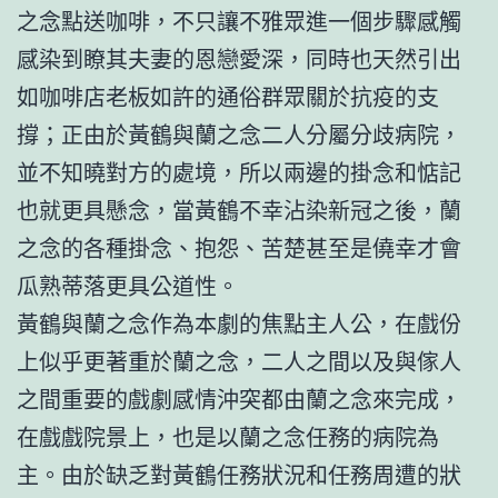
之念點送咖啡，不只讓不雅眾進一個步驟感觸
感染到瞭其夫妻的恩戀愛深，同時也天然引出
如咖啡店老板如許的通俗群眾關於抗疫的支
撐；正由於黃鶴與蘭之念二人分屬分歧病院，
並不知曉對方的處境，所以兩邊的掛念和惦記
也就更具懸念，當黃鶴不幸沾染新冠之後，蘭
之念的各種掛念、抱怨、苦楚甚至是僥幸才會
瓜熟蒂落更具公道性。
黃鶴與蘭之念作為本劇的焦點主人公，在戲份
上似乎更著重於蘭之念，二人之間以及與傢人
之間重要的戲劇感情沖突都由蘭之念來完成，
在戲戲院景上，也是以蘭之念任務的病院為
主。由於缺乏對黃鶴任務狀況和任務周遭的狀