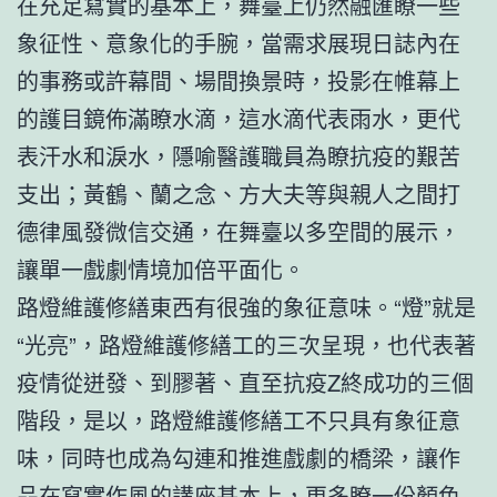
在充足寫實的基本上，舞臺上仍然融匯瞭一些
象征性、意象化的手腕，當需求展現日誌內在
的事務或許幕間、場間換景時，投影在帷幕上
的護目鏡佈滿瞭水滴，這水滴代表雨水，更代
表汗水和淚水，隱喻醫護職員為瞭抗疫的艱苦
支出；黃鶴、蘭之念、方大夫等與親人之間打
德律風發微信交通，在舞臺以多空間的展示，
讓單一戲劇情境加倍平面化。
路燈維護修繕東西有很強的象征意味。“燈”就是
“光亮”，路燈維護修繕工的三次呈現，也代表著
疫情從迸發、到膠著、直至抗疫Z終成功的三個
階段，是以，路燈維護修繕工不只具有象征意
味，同時也成為勾連和推進戲劇的橋梁，讓作
品在寫實作風的
講座
基本上，更多瞭一份顏色