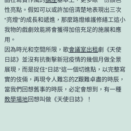
性亮點。假如可以或許加倍清楚地表現出三次
“亮燈”的成長和遞進，那麼路燈維護修繕工這小
我物的戲劇效能將會獲得加倍充足的施展和應
用。
因為時光和空間所限，歌
會議室出租
劇《天使
日誌》並沒有抗衡擊新冠疫情的幾個月做全景
展現，而是捉住“日誌”這一個切進點，以完整寫
實的伎倆，再現令人難忘的Z艱難卓盡的時辰，
當我們回想舊事的時辰，必定會想到，有一種
教學場地
回想叫做《天使日誌》！