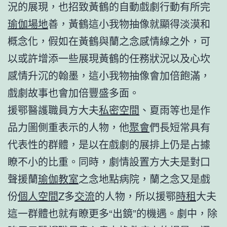
況的展現，也招致黃鶴的自動戲劇行動有所完
瑜伽場地
善，黃鶴這小我物抽像就顯得淡漠和
概念化，假如在黃鶴與蘭之念感情線之外，可
以或許增添一些展現黃鶴的任務狀況以及心坎
感情升沉的翰墨，這小我物抽像會加倍飽滿，
戲劇故事也會加倍豐盛多面。
援鄂醫護職員方大夫
私密空間
、夏雨等也是作
品力圖側重表示的人物，他
聚會
們長短常具有
代表性的群體，是以在戲劇的展排上仍是占據
瞭不小的比重。同時，劇情設置方大夫是對口
聲援蘭
瑜伽教室
之念地點病院，蘭之念又是戲
份
個人空間
Z多
交流
的人物，所以援鄂
時租
大夫
這一群體也就有瞭更多“出鏡”的機遇。劇中，除