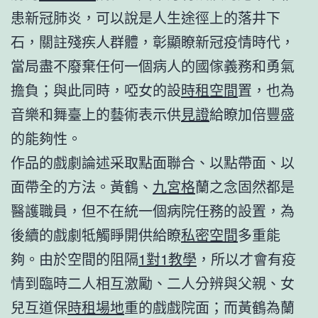
患新冠肺炎，可以說是人生途徑上的落井下
石，關註殘疾人群體，彰顯瞭新冠疫情時代，
當局盡不廢棄任何一個病人的國傢義務和勇氣
擔負；與此同時，啞女的設
時租空間
置，也為
音樂和舞臺上的藝術表示供
見證
給瞭加倍豐盛
的能夠性。
作品的戲劇論述采取點面聯合、以點帶面、以
面帶全的方法。黃鶴、
九宮格
蘭之念固然都是
醫護職員，但不在統一個病院任務的設置，為
後續的戲劇牴觸睜開供給瞭
私密空間
多重能
夠。由於空間的阻隔
1對1教學
，所以才會有疫
情到臨時二人相互激勵、二人分辨與父親、女
兒互道保
時租場地
重的戲戲院面；而黃鶴為蘭