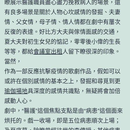
瞭展示醫護職員盡心盡力挽救病人的場景，還
有良多場景是關於人物心坎感情的發掘、夫妻
情、父女情，母子情、情人情都在劇中有屢次
反復的表達。好比方大夫與傢情面感的交通，
夏大夫對初生女兒的惦記，零零後小偉的生長
等等，都給
會議室出租
人留下瞭很深的印象。
當然，
作為一部反應抗擊疫情的歌劇作品，假如可以
或許在個別感情的基本之上，發掘和尋覓到更
瑜伽場地
具深度的感情共識點，無疑將會加倍
感動人心。
劇中，“醫護”這個焦點支點是由“病患”這個面來
烘托的。戲一收場，即是五位病患順次上場；