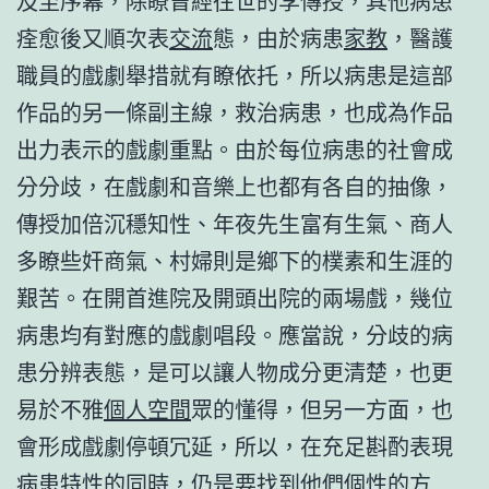
及至序幕，除瞭曾經往世的李傳授，其他病患
痊愈後又順次表
交流
態，由於病患
家教
，醫護
職員的戲劇舉措就有瞭依托，所以病患是這部
作品的另一條副主線，救治病患，也成為作品
出力表示的戲劇重點。由於每位病患的社會成
分分歧，在戲劇和音樂上也都有各自的抽像，
傳授加倍沉穩知性、年夜先生富有生氣、商人
多瞭些奸商氣、村婦則是鄉下的樸素和生涯的
艱苦。在開首進院及開頭出院的兩場戲，幾位
病患均有對應的戲劇唱段。應當說，分歧的病
患分辨表態，是可以讓人物成分更清楚，也更
易於不雅
個人空間
眾的懂得，但另一方面，也
會形成戲劇停頓冗延，所以，在充足斟酌表現
病患特性的同時，仍是要找到他們個性的方