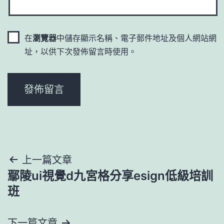
在
瀏覽器
中儲存顯示名稱、電子郵件地址及個人網站網
址，以供下次發佈留言時使用。
文
上一篇文章
鄢陵ui視覺d九宮格分享esign低級培訓
章
班
導
下一篇文章