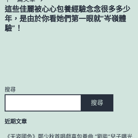
覽
這些佳麗被心心包養經驗念念很多多少
年，是由於你看她們第一眼就“岑嶺體
驗”！
搜尋
搜尋
近期文章
《天姿國色》鄭少秋首唱戲喜包養曲 “劉能”兒子曝光