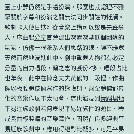
臺上小夢仍然是手語扮演，那麼也就處理不雅
眾關於字幕和扮演之間無法同步關註的牴觸。
歌劇《天使日誌》從音樂上講可以說是先聲奪
人，序曲起
分享
首營建出深邃深摯低徊幽遠的
氣氛，仿佛一根牽系人們思路的線，讓不雅眾
天然而然地浸進此中。劇中重要人物都有必定
分量的自力唱段，蘭之念的戲份Z多，唱段占比
也年夜。此中在悼念丈夫黃鶴的一段裡，作曲
傢以板腔體伎倆寫作的詠嘆調，與全體偏都會
化的音樂作風不太融會，這也觸及到
舞蹈場地
平易近族歌劇若何表現平易近族性的題目。鑒
戒戲曲板腔體的音樂寫作，固然在良多經典平
易近族歌劇中，應用得絕對比擬多，可是平易