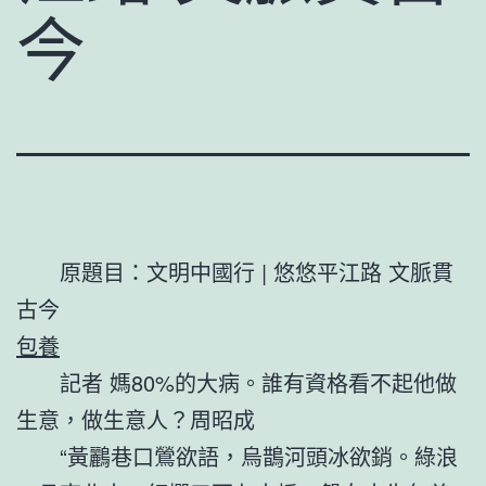
今
原題目：文明中國行 | 悠悠平江路 文脈貫
古今
包養
記者 媽80%的大病。誰有資格看不起他做
生意，做生意人？周昭成
“黃鸝巷口鶯欲語，烏鵲河頭冰欲銷。綠浪