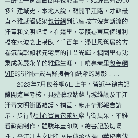
年齡伍子胥建闔閭年夜城至今，姑蘇已有2500
多年建城史。本地人說，離開平江路，才幹最
直不雅感觸感染
包養網
到這座城市沒有斷流的
汗青和文明記憶。在這里，菉葭巷東真個通利
橋在水波之上橫臥了千百年，潘世恩舊居的書
卷氣韻彰顯狀元宅第的往昔光輝，耦園里有沈
秉成與嚴永華的雅趣生涯，丁噴鼻巷里
包養網
VIP
的徘徊是戴看舒撐著油紙傘的背影……
2023年7月
包養網
6日上午，習近平總書記
離開這里考核，具體聽取姑蘇古城維護及平江
汗青文明街區維護、補葺、應用情形報告請
示，步行觀
甜心寶貝包養網
察古街風采，不雅
看蘇繡制作，體驗年畫印刷。總書記殷切囑
托，平江汗青文明街區是傳承弘揚中華優良傳