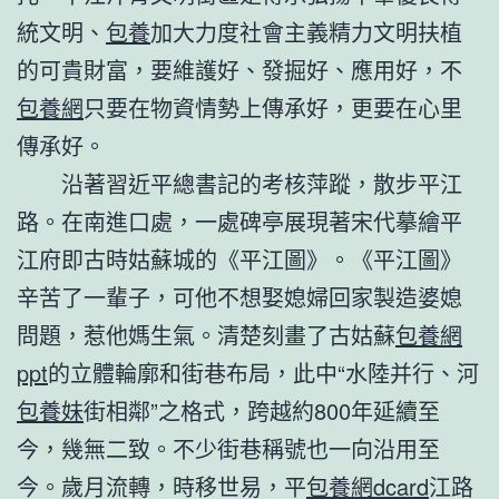
統文明、
包養
加大力度社會主義精力文明扶植
的可貴財富，要維護好、發掘好、應用好，不
包養網
只要在物資情勢上傳承好，更要在心里
傳承好。
沿著習近平總書記的考核萍蹤，散步平江
路。在南進口處，一處碑亭展現著宋代摹繪平
江府即古時姑蘇城的《平江圖》。《平江圖》
辛苦了一輩子，可他不想娶媳婦回家製造婆媳
問題，惹他媽生氣。清楚刻畫了古姑蘇
包養網
ppt
的立體輪廓和街巷布局，此中“水陸并行、河
包養妹
街相鄰”之格式，跨越約800年延續至
今，幾無二致。不少街巷稱號也一向沿用至
今。歲月流轉，時移世易，平
包養網dcard
江路