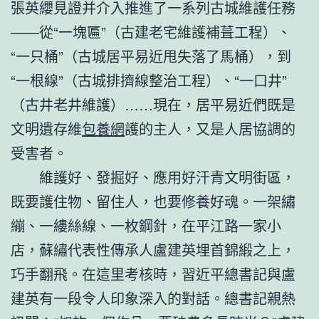
張英纓見證并介入推進了一系列古城維護任務
——從“一塊匾”（古建老宅維護補葺工程）、
“一只桶”（古城居平易近甩失落了馬桶），到
“一根線”（古城排擠線整治工程）、“一口井”
（古井老井維護）……現在，居平易近們既是
文明遺存維
包養網
護的主人，又是人居協調的
受害者。
維護好、發掘好、應用好汗青文明街區，
既要護住物、留住人，也要修養好魂。一架繡
繃、一縷絲線、一枚鋼針，在平江路一家小
店，蘇繡代表性傳承人盧建英埋首錦緞之上，
巧手翻飛。在這里考核時，習近平總書記與盧
建英有一段令人印象深入的對話。總書記親熱