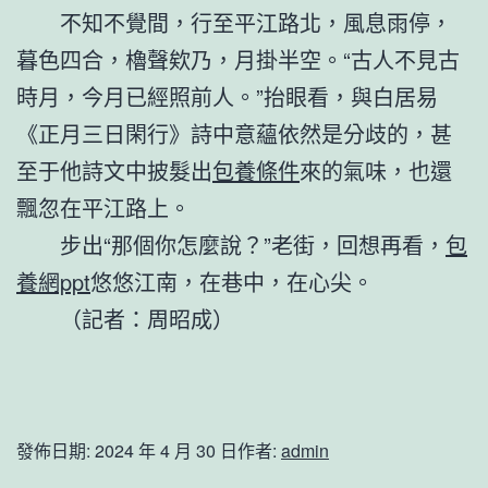
不知不覺間，行至平江路北，風息雨停，
暮色四合，櫓聲欸乃，月掛半空。“古人不見古
時月，今月已經照前人。”抬眼看，與白居易
《正月三日閑行》詩中意蘊依然是分歧的，甚
至于他詩文中披髮出
包養條件
來的氣味，也還
飄忽在平江路上。
步出“那個你怎麼說？”老街，回想再看，
包
養網ppt
悠悠江南，在巷中，在心尖。
（記者：周昭成）
發佈日期:
2024 年 4 月 30 日
作者:
admin