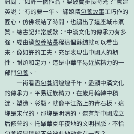
訊問：“如許一個作品，要破費多長時光？”盧建
英說：“有的要一年。”繡娘精
包養故事
工巧作的
匠心，仿佛凝結了時間，也繡出了這座城市氣
質。總書記非常感歎：“中漢文化的傳承力有多
強，經由過
包養站長
程這個蘇繡就可以看出
來。像如許的工夫，充足表現出中國人的韌
性、耐煩和定力，這是中華平易近族精力的一
部門
包養
。”
一街看盡
包養網
煌煌千年，盡顯中漢文化
的傳承力。平易近族精力，在歲月輪轉中積
淀、塑造、彰顯。就像平江路上的青石板，這
塊是宋代的，那塊是明清的，還有新中國成立
后修葺的。托舉華夏年夜地的文明根脈，不恰
包養網
是這般不分彼此地融會在一路？