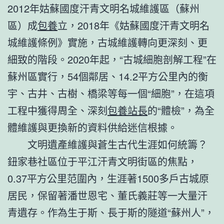
2012年姑蘇國度汗青文明名城維護區（蘇州
區）成
包養
立，2018年《姑蘇國度汗青文明名
城維護條例》實施，古城維護轉向更深刻、更
細致的階段。2020年起，“古城細胞剖解工程”在
蘇州區實行，54個鄰居、14.2平方公里內的衡
宇、古井、古樹、橋梁等每一個“細胞”，在這項
工程中獲得周全、深刻
包養站長
的“體檢”，為全
體維護與更換新的資料供給迷信根據。
文明遺產維護與蒼生古代生涯如何統籌？
鈕家巷社區位于平江汗青文明街區的焦點，
0.37平方公里范圍內，生涯著1500多戶古城原
居民，保留著潘世恩宅、董氏義莊等一大量汗
青遺存。作為生于斯、長于斯的隧道“蘇州人”，