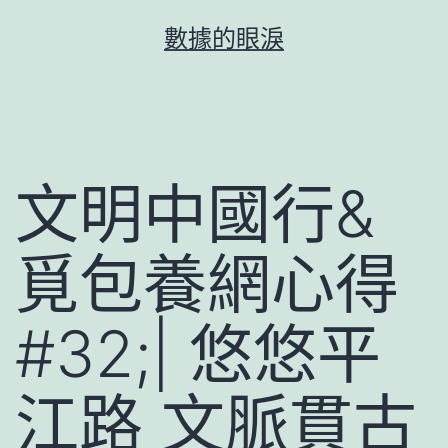
跳
數據的眼淚
至
主
要
內
容
文明中國行&
覓包養網心得
#32;| 悠悠平
江路 文脈貫古