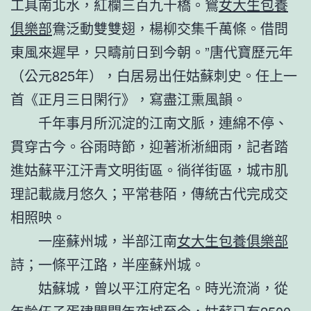
工具南北水，紅欄三百九十橋。鴛
女大生包養
俱樂部
鴦泛動雙雙翅，楊柳交集千萬條。借問
東風來遲早，只疇前日到今朝。”唐代寶歷元年
（公元825年），白居易出任姑蘇刺史。任上一
首《正月三日閑行》，寫盡江熏風韻。
千年事月所沉淀的江南文脈，連綿不停、
貫穿古今。谷雨時節，迎著淅淅細雨，記者踏
進姑蘇平江汗青文明街區。徜徉街區，城市肌
理記載歲月悠久；平常巷陌，傳統古代完成交
相照映。
一座蘇州城，半部江南
女大生包養俱樂部
詩；一條平江路，半座蘇州城。
姑蘇城，曾以平江府定名。時光流淌，從