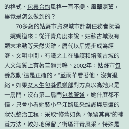
的格式、
包養合約
風格一直不變、風華照舊，
畢竟是怎么做到的？
70多歲的姑蘇市資深城市計劃任務者阮湧
三娓娓道來：從汗青角度來說，姑蘇古城沒有
顛末地動等天然災難，唐代以后逐步成為經
濟、文明中間，有識之士在維護和培養古城的
人文氣質上有著普遍共鳴。2002年，姑蘇市
包
養
啟動“這是正確的。”藍雨華看著他，沒有退
縮。如果
女大生包養俱樂部
對方真以為她只是
一扇門，沒有第二扇門
包養管道
，她什麼都不
懂，只會小看她裝小平江路風采維護與周遭的
狀況整治工程，采取“修舊如舊，保留其真”的補
葺方法，較好地保留了街區汗青風采。特殊是