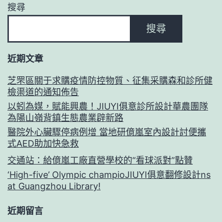
搜尋
搜尋
近期文章
芝罘區關于求購疫情防控物質、征集采購森和診所健
檢渠道的通知佈告
以蚓為媒，賦能興農！JIUYI俱意診所設計華農團隊
為陽山嶺背鎮生態農業辟新路
醫院外心臟驟停病例增 當地研億嵐室內設計討便攜
式AED助加快急救
交通站：給億嵐工廠直營學校的“看球派對”點贊
‘High-five’ Olympic champioJIUYI俱意翻修設計ns
at Guangzhou Library!
近期留言