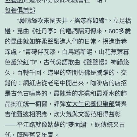
包養俱樂部
“裊晴絲吹來閑天井，搖漾春如線”。立足橋
邊，昆曲《牡丹亭》的唱詞隔河傳來，600多歲
的昆曲就如許柔聲融進人們的日常。拐進街巷
深處，“青磚伴瓦漆，白馬踏新泥，山花蕉葉暮
色叢染紅巾”，古代吳語歌曲《聲聲慢》神韻悠
久，百轉千回。這里的空間仿佛是騰躍的、交
錯的：網紅店從老宅中開出來，咖啡店的店招
是古色古噴鼻的，最陳舊的非遺和最潮水的飾
品擺在統一櫥窗，評彈
女大生包養俱樂部
聲與
吉他聲遠相照應，炊火氣與文藝范相得益彰
——平江路就像姑蘇的“雙面繡”，既傳統又古
代，既陳舊又年青。