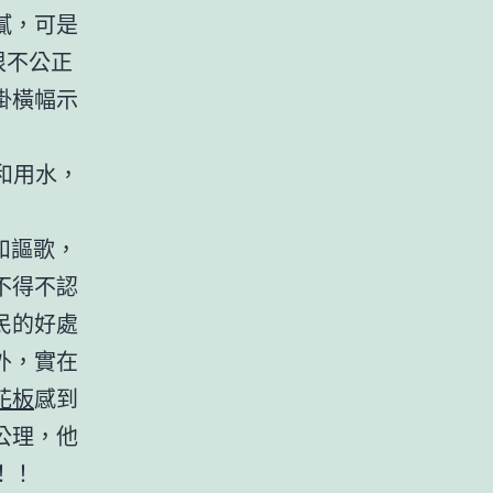
膩，可是
很不公正
掛橫幅示
電和用水，
和謳歌，
不得不認
民的好處
外，實在
花板
感到
公理，他
！！