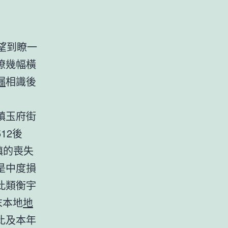
望到瞭一
瞭幾幅橫
漏
相識後
鎮玉府街
12後
鎮的喪失
是中度損
此類衡宇
末本地
地
比及本年