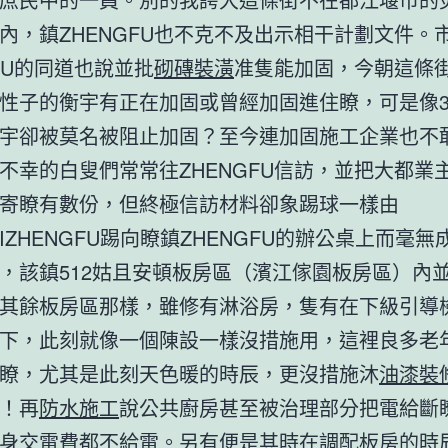
內，鎮ZHENGFU也不克不及出示相干計劃文件。
GFU的同道也說並批
砌磚裝潢
准隻能加固，今朝這條
性子的衡宇有正在加固或曾經加固進住瞭，可是像3
宇卻被莫名被阻止加固？至今連加固施工企業也不
不幸的白叟們常常往ZHENGFU信訪，並把大都業
寄瞭有數份，但終極信訪材料卻象踢球一樣由
JIZHENGFU踢向瞭鎮ZHENGFU的辦公桌上而毫無
該鎮512姑且安頓板房區（濱江傢園板房區）內
其餘板房區那樣，雖修有淋浴房，隻有在下級引導
下，此刻就像一個陳設一樣沒措施用，這裡良多老
瞭，尤其是此刻天色暖的時辰，更沒措施沐
油漆裝
！再
防水施工
說公共廚房甚至被治理部分把電給斷
身交電費都不給電。另有便是其時在調配板房的時