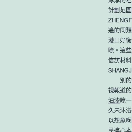
計劃范圍
ZHEN
遙的同類
港口好衡
瞭。這些
信訪材料
SHANG
別的，
視報道的
油漆
瞭一
久未沐浴
以想象啊
民違心本