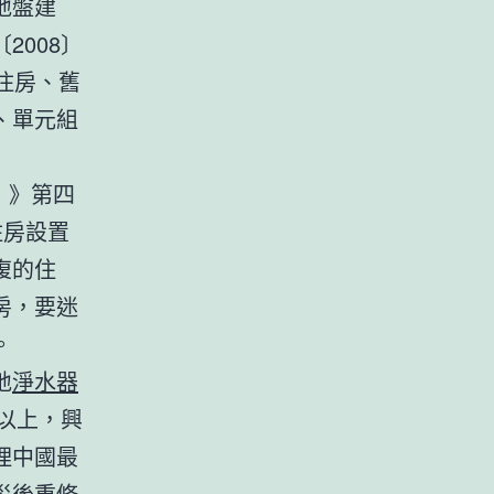
地盤建
008〕
住房、舊
、單元組
）》第四
住房設置
復的住
房，要迷
。
地
淨水器
歲以上，興
理中國最
災後重修