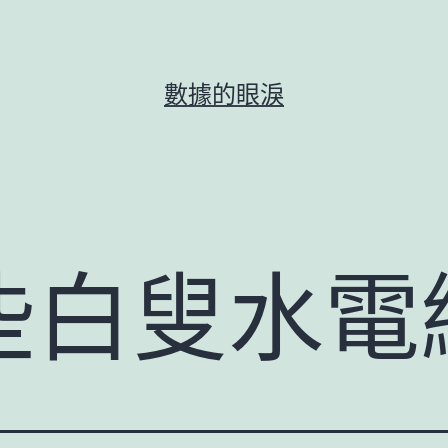
數據的眼淚
些白叟水電