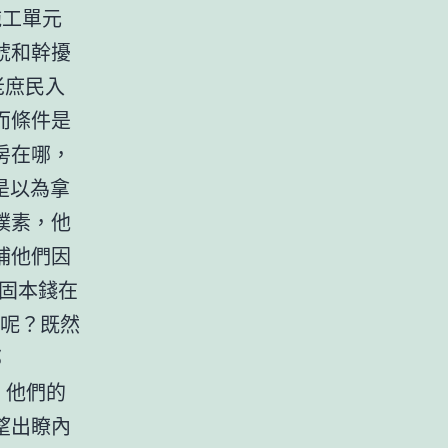
施工單元
唬和幹擾
老庶民入
而條件是
房在哪，
是以為拿
樸素，他
補他們因
加固本錢在
仁心呢？既然
那
，他們的
望出瞭內