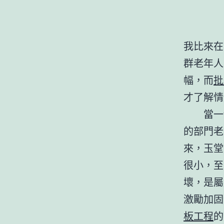
我比來在
群老年人
幅，而
批
才了解情
當一切
的部門老
來，玉堂
很小，至
壞，是屬
激勵加固
板工程
的