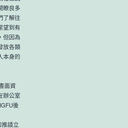
開瞭良多
們了解往
常望到有
，但因為
發放各類
入本身的
的書面資
在辦公室
NGFU後
和推諉立