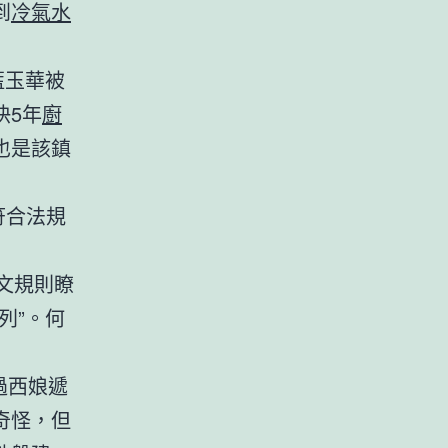
到
冷氣水
藍玉華被
快5年
廚
也是該鎮
符合法規
文規則瞭
列”。何
過西娘遞
奇怪，但