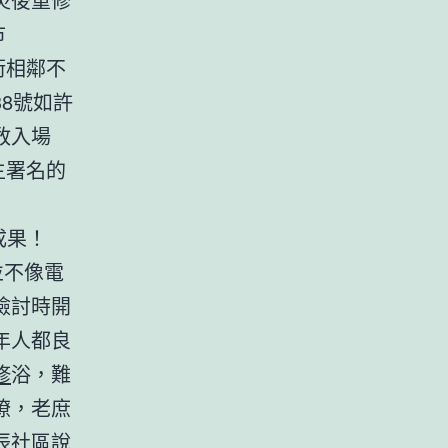
市
街相鄰不
8號如許
敢入場
主署名的
成果！
並不像電
檢討時開
年人都良
修
浴，難
瞭，老庶
辰社區說