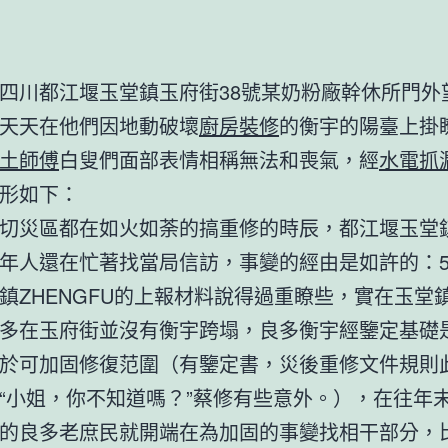
四川都江堰玉堂鎮玉府街38號某奶粉廠幹休所門外
天天在他們因地動破壞
廚房裝修
的衡宇的陽臺上掛
土師傅
白叟們面部表情相稱無法和喪氣，經
水電抓
形如下：
災區都在如火如荼的搞重修的時辰，都江堰玉堂
年人還在忙著找當局信訪，事變的經由是如許的：5
鎮ZHENGFU的上報材料說得過重瞭些，實在玉堂
多在玉府街並沒有衡宇跨塌，良多衡宇經鑒定基礎
於可加固修復范圍（有鑒定書，災後重修文件規則
“小姐，你不知道嗎？”蔡修有些意外。），在往年
的良多老庶民就開端在為加固的事變找相干部分，