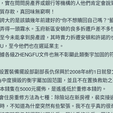
，實在問問房產界或銀行等機構的人他們肯定會說
質存款，真回味無窮啊！
大的是該鎮幾年前建好的“你不想贖回自己嗎？”
弄得一頭霧水。玉府新區安頓的良多拆遷戶差不多
至今未能拿到房產證，其時賣力拆遷安頓和許諾的
GFU，至今他們也在遲延業主。
級ZHENGFU文件也無不彰顯此類衡宇加固的
裝備擺設部副部長仇保興於2008年8約1日就發
為中度損毀的衡宇屬加固范圍，並且不在置換救助之
本錢隻在5000元擺佈，是遙遙低於重修本錢的。
會住房重修方法為七種：除險站在新房裡，裴奕接
時，不知道為什麼突然有些緊張。我不在乎真的很