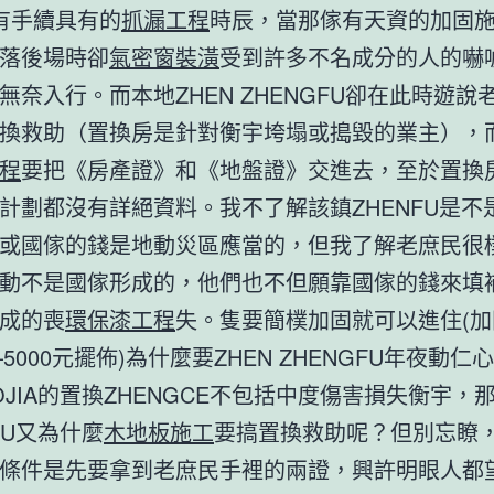
有手續具有的
抓漏工程
時辰，當那傢有天資的加固
落後場時卻
氣密窗裝潢
受到許多不名成分的人的嚇
無奈入行。而本地ZHEN ZHENGFU卻在此時遊說
換救助（置換房是針對衡宇垮塌或搗毀的業主），
程
要把《房產證》和《地盤證》交進去，至於置換
計劃都沒有詳絕資料。我不了解該鎮ZHENFU是不
或國傢的錢是地動災區應當的，但我了解老庶民很
動不是國傢形成的，他們也不但願靠國傢的錢來填
成的喪
環保漆工程
失。隻要簡樸加固就可以進住(
—5000元擺佈)為什麼要ZHEN ZHENGFU年夜動
OJIA的置換ZHENGCE不包括中度傷害損失衡宇，
FU又為什麼
木地板施工
要搞置換救助呢？但別忘瞭
條件是先要拿到老庶民手裡的兩證，興許明眼人都