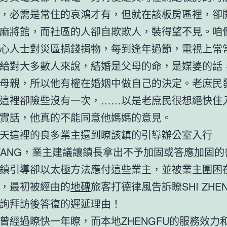
，必需是常住的哀鴻才有，但就在該板房區裡，卻
麻將館，而社區的人卻自欺欺人，裝得望不見。咱
心人士對災區捐錢捐物，每到逢年過節，電視上常
給對大多數人來說，結婚是父母的命，是媒婆的話
母親，所以他有權在婚姻中做自己的決定。老庶民
這裡卻險些沒有一次，……以是老庶民很想絕快住
實話，他真的不能同意他媽媽的意見。
這裡的良多業主還到瞭該鎮的引導辦公室入行
GFANG，業主建議讓鎮長拿出不予加固或答應加固
鎮引導卻以太極方法應付這些業主，並被業主圍困
，最初被經由的
地磚
旅客打德律風告訴瞭SHI ZHE
詢拜訪後答復的遲延理由！
過瞭快一年瞭，而本地ZHENGFU的服務效力