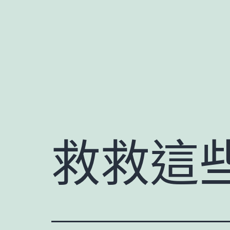
跳
至
主
要
內
容
救救這