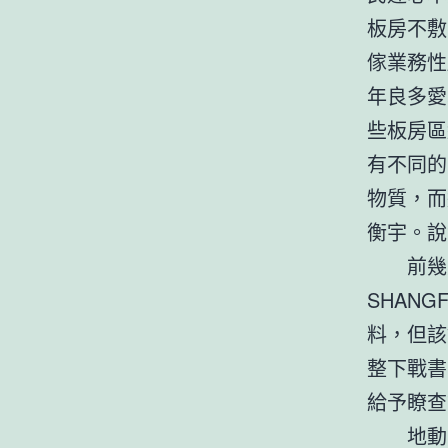
板房不敷
傢業務性
年良多愛
些板房區
有不同的
物質，而
衡宇。說
前幾天
SHAN
料，但該
整下戰書
給予瞭查
地動曾經