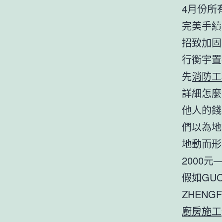
4月份所
完美手續
招致加固
行衡宇置
先
消防工
詳細怎麼
他人的錢
們以為地
地動而形
2000元
假如GU
ZHENG
廚房施工