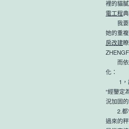
裡的貓膩
電工程
典
我要誇
她的重複
房改建
瞭
ZHEN
而依據各
化：
1，設置
“經鑒定
況加固的
2.都
過來的秤