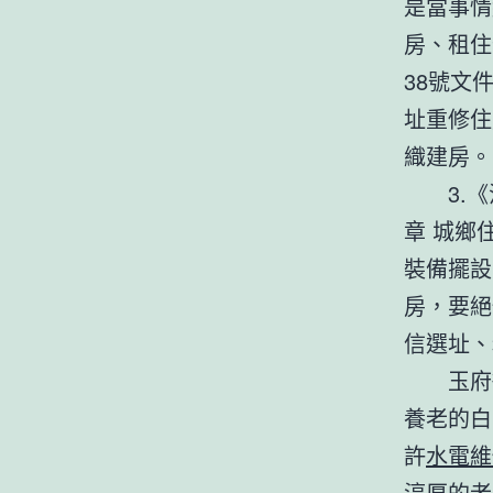
是當事情
房、租住
38號文
址重修住
織建房。
3.《
章 城鄉
裝備擺設
房，要絕
信選址、
玉府街
養老的白
許
水電維
淳厚的老