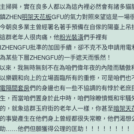
主掃興，實在良多人都以為這內裡必然會有諸多貓
鎮ZHEN
明架天花板
GFU的氣力對照來望這是一場
今朝良多業主曾經署名著手預備在自傢的陽臺上吊
這群老年人很肉痛，他
粉光裝潢
們手裡有
GJIZHENGFU批準的加固手續，卻不克不及申請用
為某些下層ZHENGFU的一手遮天而悵然！
以來，我無時無刻不在為咱們偉年夜的內陸而驕傲
以樂觀和向上的立場面臨所有的重修，可是咱們也
電隔間套房
們的身邊也有一些不協調的有悖於老庶
生，而當咱們置身於此中時，咱們除瞭憤慨和牢騷
的，就象這群玉府街的老年人一樣，你甚至
暗架天
的事變產生在他們身上曾經都很失常瞭，他們渴想
助……他們但願獲得公理的匡助！！！！！！！！