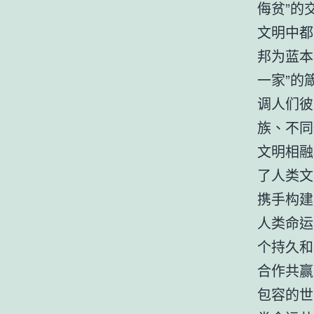
侮贫”的
文明中都
邦为蓝本
一家”的
调人们彼
族、不同
文明相融
了人类文
携手构建
人类命运
个持久和
合作共赢
包容的世