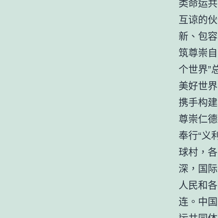
类命运共
互谅的伙
新、包容
筑尊崇自
个世界”
美好世界
携手构建
尊崇仁德
奉行“义
球村，各
深，国际
人民和各
连。中国
运共同体