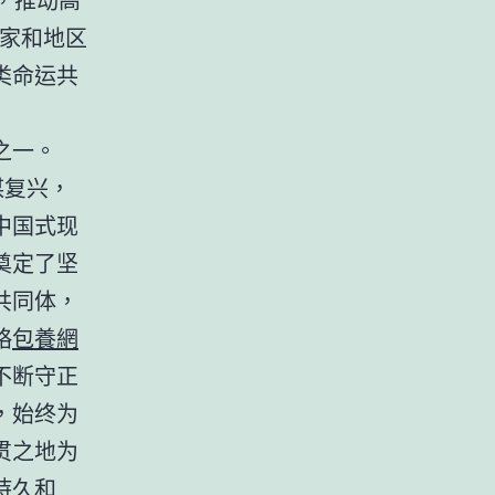
国家和地区
类命运共
之一。
谋复兴，
中国式现
奠定了坚
共同体，
略
包養網
不断守正
，始终为
贯之地为
持久和