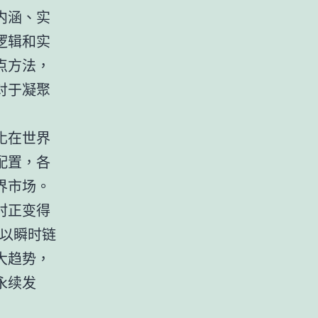
内涵、实
逻辑和实
点方法，
对于凝聚
化在世界
配置，各
界市场。
村正变得
可以瞬时链
大趋势，
永续发