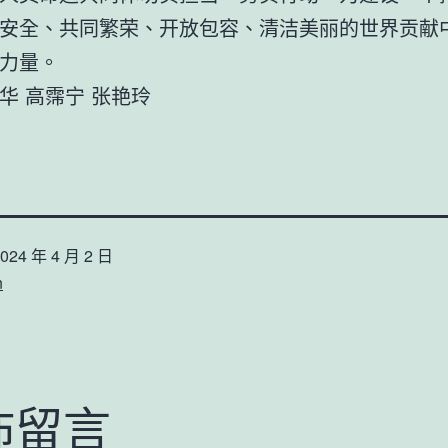
安全、共同繁荣、开放包容、清洁美丽的世界贡献
力量。
华 高霈宁 张艳玲
024 年 4 月 2 日
n
佈留言