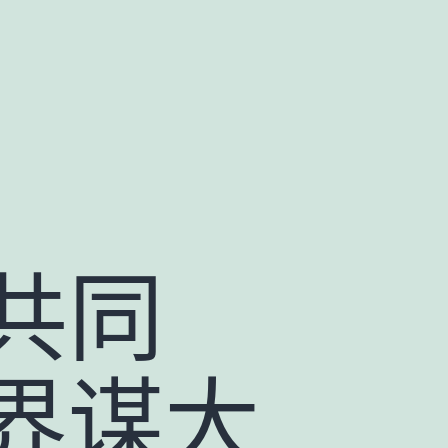
共同
界谋大