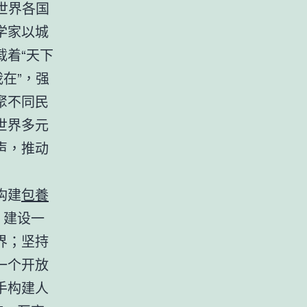
世界各国
学家以城
着“天下
在”，强
聚不同民
世界多元
声，推动
构建
包養
，建设一
界；坚持
一个开放
手构建人