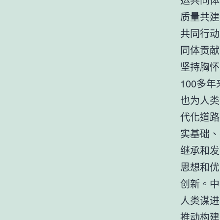
质量共建
共同行动
同体贡献
坚持胸怀
100多
也为人类
代化道路
实基础、
继承和发
思想和优
创新。中
人类谋进
推动构建