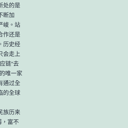
所处的是
不断加
严峻。站
合作还是
。历史经
只会走上
应链“去
的唯一家
有通过全
临的全球
民族历来
弱，富不