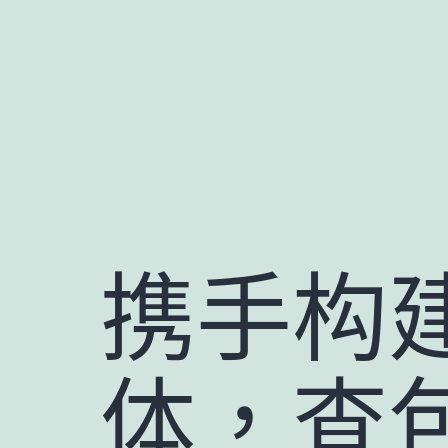
跳
至
主
要
內
容
携手构
体，查