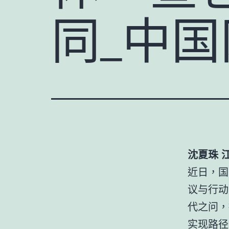
同_中国
沈夏珠 
近日，国
议与行动
代之问，
实现路径