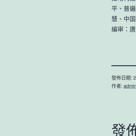
平、普遍
慧、中国
编审：唐
發佈日期:
2
作者:
admi
發