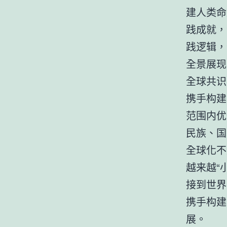
建人类命
践成就，
践逻辑，
全景展现
全球共识
携手构建
范围内优
民族、国
全球化不
越来越“
接到世界
携手构建
展。