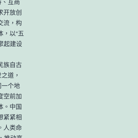
待、互商
求开放创
交流，构
，以“五
聚起建设
民族自古
世之道，
同一个地
度空前加
体。中国
想紧紧相
。人类命
，推动高