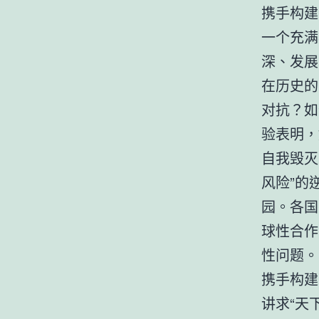
携手构建
一个充满
深、发展
在历史的
对抗？如
验表明，
自我毁灭
风险”的
园。各国
球性合作
性问题。
携手构建
讲求“天