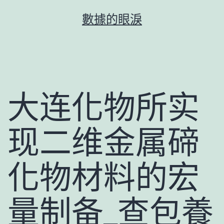
跳
數據的眼淚
至
主
要
內
容
大连化物所实
现二维金属碲
化物材料的宏
量制备_查包養