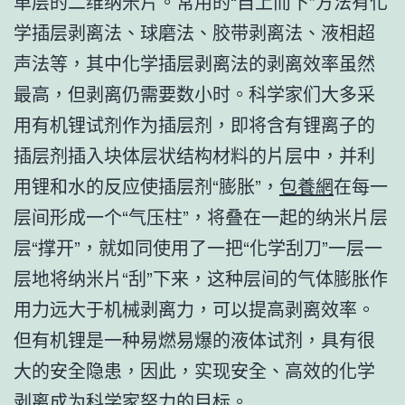
单层的二维纳米片。常用的“自上而下”方法有化
学插层剥离法、球磨法、胶带剥离法、液相超
声法等，其中化学插层剥离法的剥离效率虽然
最高，但剥离仍需要数小时。科学家们大多采
用有机锂试剂作为插层剂，即将含有锂离子的
插层剂插入块体层状结构材料的片层中，并利
用锂和水的反应使插层剂“膨胀”，
包養網
在每一
层间形成一个“气压柱”，将叠在一起的纳米片层
层“撑开”，就如同使用了一把“化学刮刀”一层一
层地将纳米片“刮”下来，这种层间的气体膨胀作
用力远大于机械剥离力，可以提高剥离效率。
但有机锂是一种易燃易爆的液体试剂，具有很
大的安全隐患，因此，实现安全、高效的化学
剥离成为科学家努力的目标。