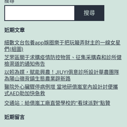
搜尋
搜尋
近期文章
細數文台包養app娛圈樂于把玩簸弄財主的一線女星
們(組圖)
芝罘區關于求購疫情防控物質、征集采購森和診所健
檢渠道的通知佈告
以蚓為媒，賦能興農！JIUYI俱意診所設計華農團隊
為陽山嶺背鎮生態農業辟新路
醫院外心臟驟停病例增 當地研億嵐室內設計討便攜
式AED助加快急救
交通站：給億嵐工廠直營學校的“看球派對”點贊
近期留言