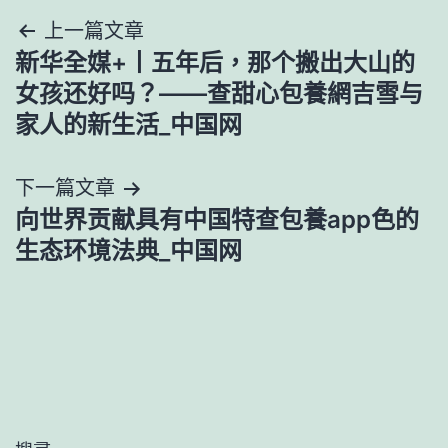
文
上一篇文章
新华全媒+丨五年后，那个搬出大山的
章
女孩还好吗？——查甜心包養網吉雪与
導
家人的新生活_中国网
覽
下一篇文章
向世界贡献具有中国特查包養app色的
生态环境法典_中国网