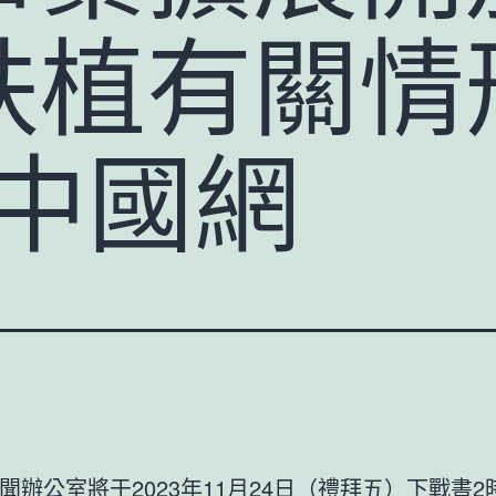
扶植有關情
_中國網
聞辦公室將于2023年11月24日（禮拜五）下戰書2