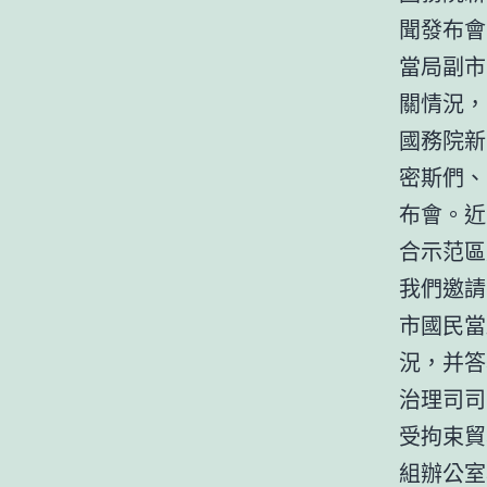
聞發布會
當局副市
關情況，
國務院新
密斯們、
布會。近
合示范區
我們邀請
市國民當
況，并答
治理司司
受拘束貿
組辦公室