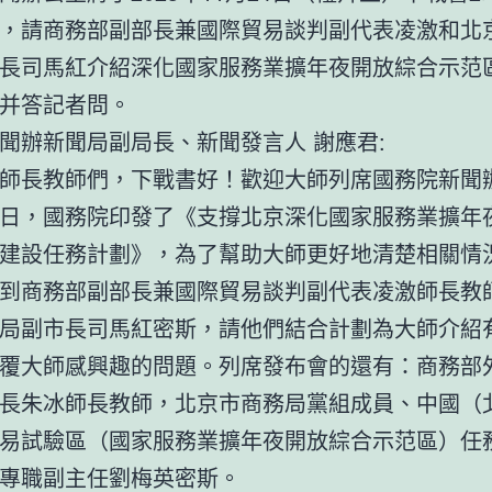
，請商務部副部長兼國際貿易談判副代表凌激和北
長司馬紅介紹深化國家服務業擴年夜開放綜合示范
并答記者問。
聞辦新聞局副局長、新聞發言人 謝應君:
師長教師們，下戰書好！歡迎大師列席國務院新聞
日，國務院印發了《支撐北京深化國家服務業擴年
建設任務計劃》，為了幫助大師更好地清楚相關情
到商務部副部長兼國際貿易談判副代表凌激師長教
局副市長司馬紅密斯，請他們結合計劃為大師介紹
覆大師感興趣的問題。列席發布會的還有：商務部
長朱冰師長教師，北京市商務局黨組成員、中國（
易試驗區（國家服務業擴年夜開放綜合示范區）任
專職副主任劉梅英密斯。