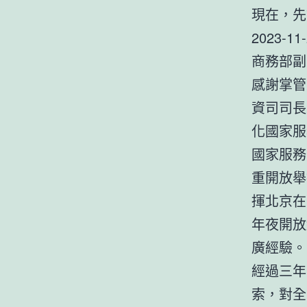
現在，先
2023-11-
商務部副
感謝掌管
資司司長
化國家服
國家服務
重開放舉
揮北京在
年夜開放
廣經驗。
經過三年
索，對全