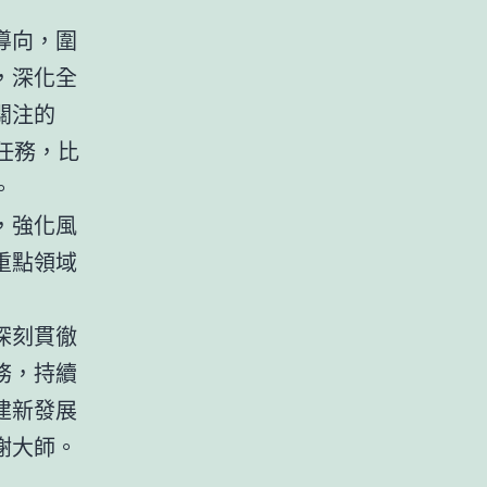
導向，圍
，深化全
關注的
任務，比
。
，強化風
重點領域
深刻貫徹
務，持續
建新發展
謝大師。