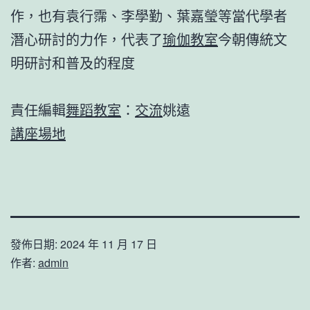
作，也有袁行霈、李學勤、葉嘉瑩等當代學者
潛心研討的力作，代表了
瑜伽教室
今朝傳統文
明研討和普及的程度
責任編輯
舞蹈教室
：
交流
姚遠
講座場地
發佈日期:
2024 年 11 月 17 日
作者:
admin