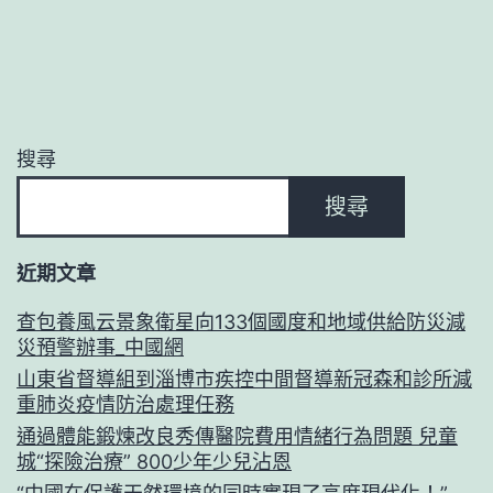
搜尋
搜尋
近期文章
查包養風云景象衛星向133個國度和地域供給防災減
災預警辦事_中國網
山東省督導組到淄博市疾控中間督導新冠森和診所減
重肺炎疫情防治處理任務
通過體能鍛煉改良秀傳醫院費用情緒行為問題 兒童
城“探險治療” 800少年少兒沾恩