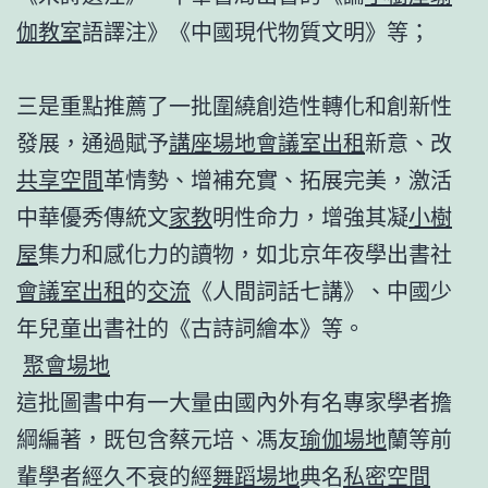
伽教室
語譯注》《中國現代物質文明》等；
三是重點推薦了一批圍繞創造性轉化和創新性
發展，通過賦予
講座場地
會議室出租
新意、改
共享空間
革情勢、增補充實、拓展完美，激活
中華優秀傳統文
家教
明性命力，增強其凝
小樹
屋
集力和感化力的讀物，如北京年夜學出書社
會議室出租
的
交流
《人間詞話七講》、中國少
年兒童出書社的《古詩詞繪本》等。
聚會場地
這批圖書中有一大量由國內外有名專家學者擔
綱編著，既包含蔡元培、馮友
瑜伽場地
蘭等前
輩學者經久不衰的經
舞蹈場地
典名
私密空間