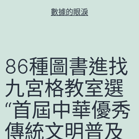
跳
數據的眼淚
至
主
要
內
容
86種圖書進找
九宮格教室選
“首屆中華優秀
傳統文明普及