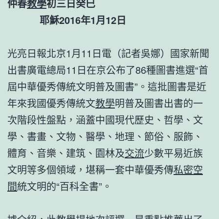
仲春
教學
初三日癸巳
耶穌2016年1月12日
光亮日報北京1月11日電（記者吳娜）國家新聞
出書廣電總局11日在京公布了86種圖書進選“首
屆中華優秀傳統文明普及圖書”。這批圖書是近
年來我國優秀傳統文
教學
明普及圖書出書的一
次階段性盤點，涵蓋中國現代歷史、哲學、文
學、書畫、文物、醫學、地理、節俗、服飾、
體育、音樂、建筑、園林及
交流
少數平易近族
文明等多個領域，堪稱一套中華優秀傳
私密空
間
統文明的“百科全書”。