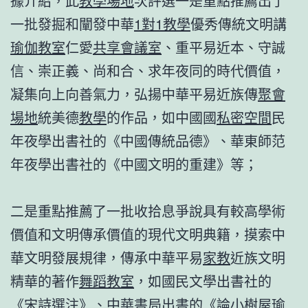
據介紹，此
教學場地
次評選一是重點推薦出了
一批發掘和闡發中華
1對1教學
優秀傳統文明講
瑜伽教室
仁愛
共享會議室
、重平易近本、守誠
信、崇正義、尚和合、求年夜同的時代價值，
凝集向上向善氣力，弘揚中華平易近族傳
聚會
場地
統美德
教學
的作品，如中國國
私密空間
民
年夜學出書社的《中國傳統品德》、華東師范
年夜學出書社的《中國文明的重建》等；
二是重點推薦了一批收拾息爭說具有較高學術
價值和文明傳承價值的現代文明典籍，摸索中
華文明發展規律，傳承中華平易
家教
近族文明
精華的著作
舞蹈教室
，如國民文學出書社的
《宋詩選注》、中華書局出書的《論
小樹屋
瑜