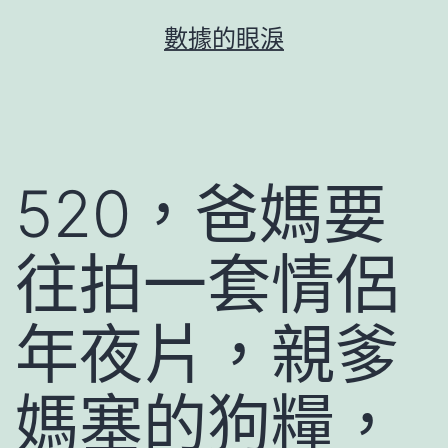
跳
數據的眼淚
至
主
要
內
容
520，爸媽要
往拍一套情侶
年夜片，親爹
媽塞的狗糧，