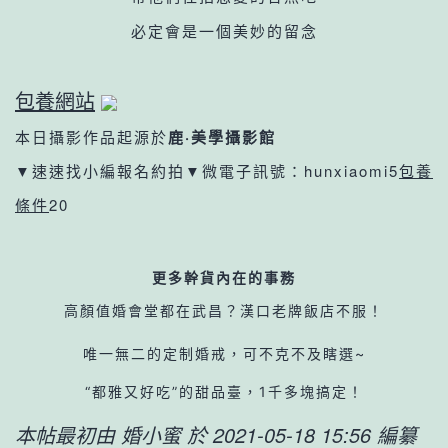
必定會是一個美妙的留念
包養網站
本日攝影作品起源於
鹿·美學攝影館
▼速速找小編報名約拍▼
微電子訊號：hunxiaomi5
包養
條件
20
更多幹貨內在的事務
高顏值婚會堂都在武昌？漢口老牌飯店不服！
唯一無二的定制婚戒，可不克不及瞎選~
“都雅又好吃”的甜品臺，1千多塊搞定！
本帖最初由 婚小蜜 於 2021-05-18 15:56 編纂