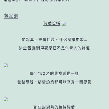
包養網
包養管道
拍寫真、穿情侶裝、伴侶圈
撒狗娘
…
包養網單次
這些
早已不是年青人的特權
每年“520”的典禮感也一樣
爸爸母親、爺爺奶奶都可以來秀一回恩愛
那些甜到齁的怙恃戀愛