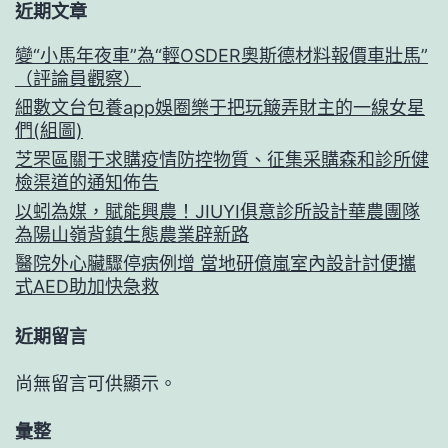
近期文章
變“小馬年夜車”為“輕OSDER奧斯德材料報價車壯馬”
（評論員觀察）
細數文台包養app娛圈樂于把玩簸弄財主的一線女星
們(組圖)
芝罘區關于求購疫情防控物質、征集采購森和診所健
檢渠道的通知佈告
以蚓為媒，賦能興農！JIUYI俱意診所設計華農團隊
為陽山嶺背鎮生態農業辟新路
醫院外心臟驟停病例增 當地研億嵐室內設計討便攜
式AED助加快急救
近期留言
尚無留言可供顯示。
彙整