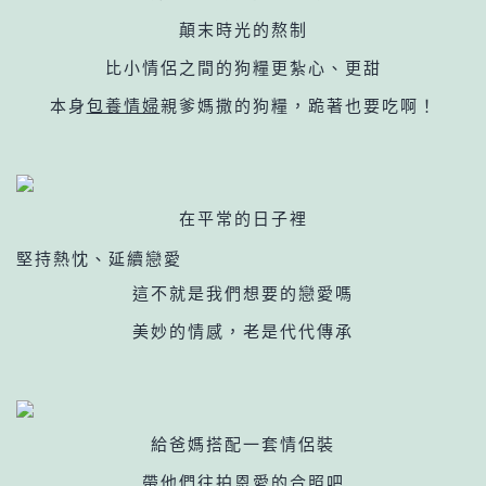
顛末時光的熬制
比小情侶之間的狗糧更紮心、更甜
本身
包養情婦
親爹媽撒的狗糧，跪著也要吃啊！
在平常的日子裡
堅持熱忱、延續戀愛
這不就是我們想要的戀愛嗎
美妙的情感，老是代代傳承
給爸媽搭配一套情侶裝
帶他們往拍恩愛的合照吧