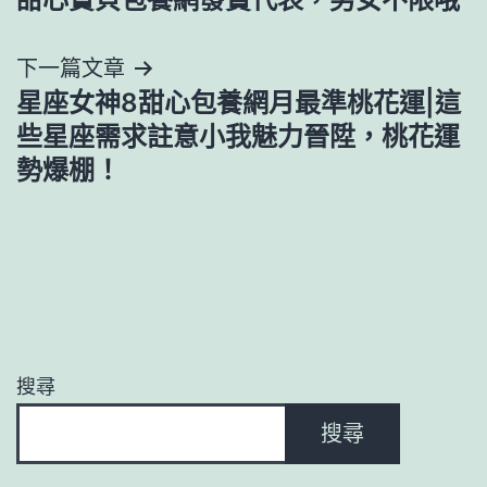
章
導
下一篇文章
星座女神8甜心包養網月最準桃花運|這
覽
些星座需求註意小我魅力晉陞，桃花運
勢爆棚！
搜尋
搜尋