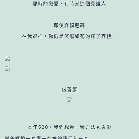
那時的戀愛，有時光這個見證人
即使容顏遲暮
在我眼裡，你仍是笑靨如花的樣子容貌
！
包養網
本年520，我們想換一種方法秀恩愛
幫爸媽拍一套審美在線的情侶年夜片