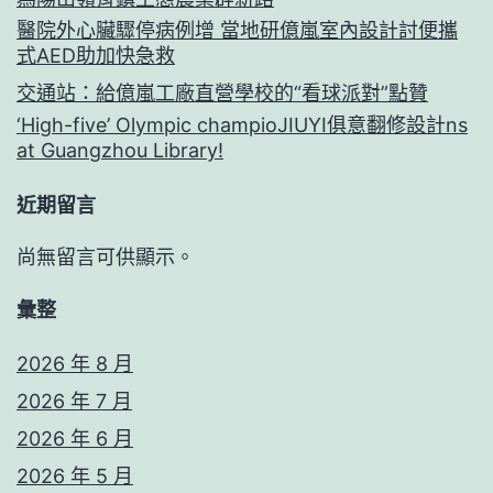
醫院外心臟驟停病例增 當地研億嵐室內設計討便攜
式AED助加快急救
交通站：給億嵐工廠直營學校的“看球派對”點贊
‘High-five’ Olympic champioJIUYI俱意翻修設計ns
at Guangzhou Library!
近期留言
尚無留言可供顯示。
彙整
2026 年 8 月
2026 年 7 月
2026 年 6 月
2026 年 5 月