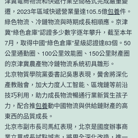
津冀電商物流和快遞行業空間格式完成嚴重變
遷，2023年區域快遞營業量達105.5億
包養
件。
綠色物流、冷鏈物流與時期成長相順應。京津
冀“綠色倉庫”認證多少數字逐年攀升，截至本年
7月，取得中國“綠色倉庫”星級認證達83個。50
公里通勤圈、100公里效能圈、150公里財產圈
的京津冀農產物冷鏈物流系統初具雛形。
北京物質學院黨委書記吳惠表現，黌舍將深化
產教融會，加大力度人工智能、區塊鏈等前沿
技巧利用，助力成長物流暢通行業新質生孩子
力，配合推
包養
動中國物流與供給鏈財產的高
東西的品質成長。
北京市副市長司馬紅表現，北京是國度辦事商
業立異成長試點城市，將周全深化改造，進一