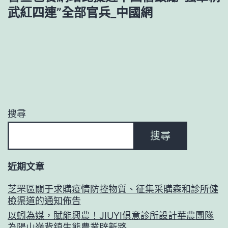
武紅四連”全部官兵_中國網
搜尋
搜尋
近期文章
芝罘區關于求購疫情防控物質、征集采購森和診所健
檢渠道的通知佈告
以蚓為媒，賦能興農！JIUYI俱意診所設計華農團隊
為陽山嶺背鎮生態農業辟新路