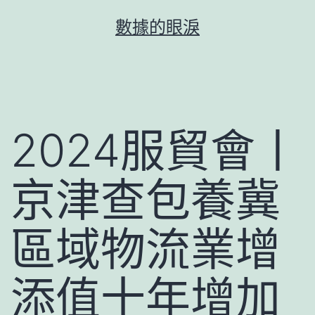
跳
數據的眼淚
至
主
要
內
容
2024服貿會丨
京津查包養冀
區域物流業增
添值十年增加