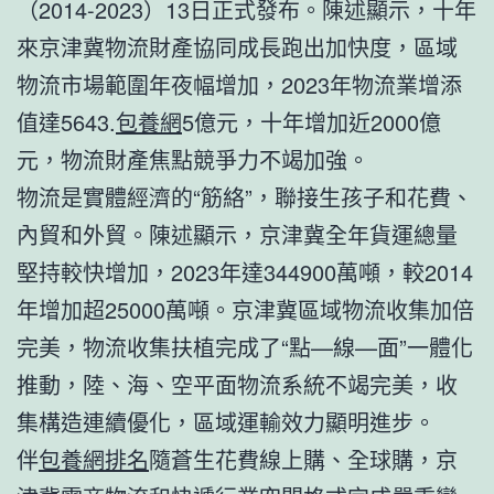
（2014-2023）13日正式發布。陳述顯示，十年
來京津冀物流財產協同成長跑出加快度，區域
物流市場範圍年夜幅增加，2023年物流業增添
值達5643.
包養網
5億元，十年增加近2000億
元，物流財產焦點競爭力不竭加強。
物流是實體經濟的“筋絡”，聯接生孩子和花費、
內貿和外貿。陳述顯示，京津冀全年貨運總量
堅持較快增加，2023年達344900萬噸，較2014
年增加超25000萬噸。京津冀區域物流收集加倍
完美，物流收集扶植完成了“點—線—面”一體化
推動，陸、海、空平面物流系統不竭完美，收
集構造連續優化，區域運輸效力顯明進步。
伴
包養網排名
隨蒼生花費線上購、全球購，京