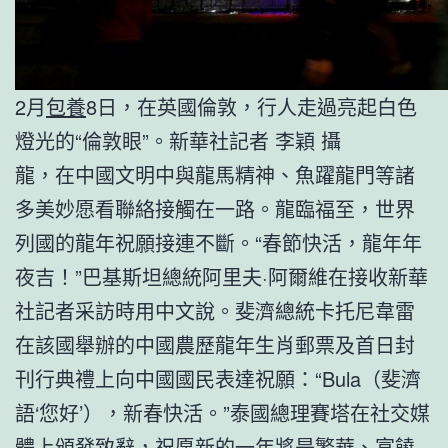
2月
包養
8日，在英國倫敦，行人走過亮起白色
燈光的“倫敦眼”。新華社記者 李穎 攝
龍，在中國文明中與龍馬精神、魚躍龍門等諸
多美妙愿看聯絡接觸在一路。龍臨福至，世界
列國的龍年祝願接連不斷。“春節快活，龍年年
夜吉！”巴基斯坦總統阿里夫·阿爾維在接收新華
社記者采訪時用中文說。斐濟總統卡托尼韋雷
在該國舉辦的中國農歷龍年生肖郵票及首日封
刊行典禮上向中國國民表達祝願：“Bula（斐濟
語‘您好’），新春快活。”泰國總理賽塔在社交媒
體上頒發致辭，祝愿新的一年將是繁華、富饒