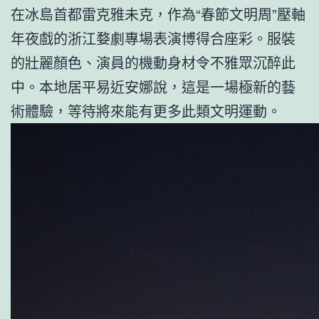
在冰島首都雷克雅未克，作為“春節文明周”壓軸
年夜戲的浙江婺劇專場表演博得合座彩。服裝
的壯麗顏色、演員的機動身材令不雅眾沉醉此
中。本地居平易近安娜說，這是一場極新的藝
術體驗，等待將來能有更多此類文明運動。