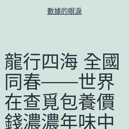
跳
數據的眼淚
至
主
要
內
容
龍行四海 全國
同春——世界
在查覓包養價
錢濃濃年味中