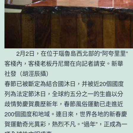
2月2日，在位于瑙魯島西北部的“阿夸里里”
客棧內，客棧老板丹尼爾在向記者請安。新華
社發（胡涇辰攝）
春節已被斷定為結合國沐日，并被近20個國度
列為法定節沐日，全球約五分之一的生齒以分
歧情勢慶賀農歷新年，春節風俗運動已走進近
200個國度和地域。連日來，世界各地的新春慶
賀運動奇光異彩，熱烈不凡。“過年”，正成為一