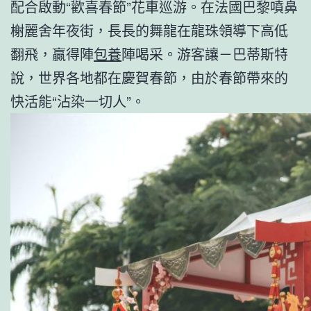
配合啟動“歡喜春節”花車巡游。在法國巴黎噴鼻
榭麗舍年夜街，長長的舞龍在龍珠領導下高低
翻飛，贏得陣
包養
陣喝采。游客讓－巴蒂斯特
說，世界各地都在慶賀春節，由於春節帶來的
快活能“沾染一切人”。