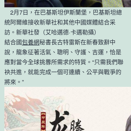
2月7日，在巴基斯坦伊斯蘭堡，巴基斯坦總
統阿爾維接收新華社和其他中國媒體結合采
訪。新華社發（艾哈邁德·卡邁勒攝）
結合國
包養網
秘書長古特雷斯在新春致辭中
說，龍象征著活氣、聰明、守護、吉運，恰是
應對當今全球挑釁所需求的特質。“只需我們聯
袂共進，就能完成一個可連續、公平與戰爭的
將來。”