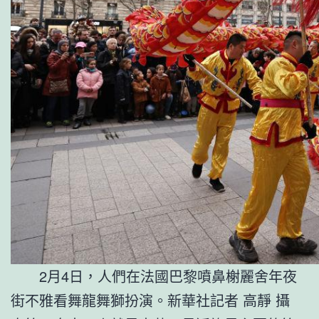
2月4日，人們在法國巴黎噴鼻榭麗舍年夜
街不雅看舞龍舞獅扮演。新華社記者 高靜 攝