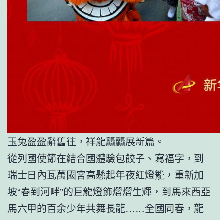
玉兔盈盈辭舊往，祥龍龘龘展新篇。
從列國使節在結合國體驗包餃子、寫福字，到
瑞士日內瓦萬國宮高懸起年夜紅燈籠，重新加
坡“春到河畔”的巨龍燈飾熠熠生輝，到馬來西亞
馬六甲的百余少年共舞長龍……全國同春，龍