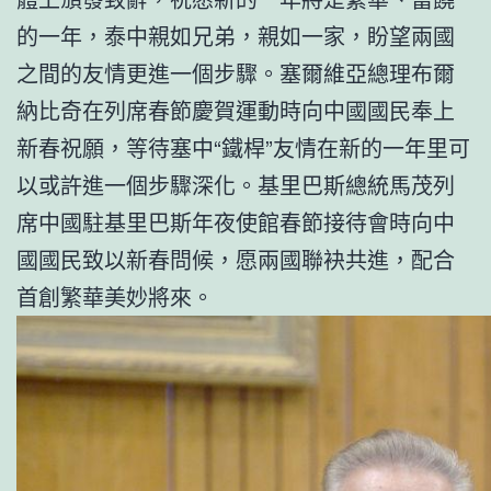
的一年，泰中親如兄弟，親如一家，盼望兩國
之間的友情更進一個步驟。塞爾維亞總理布爾
納比奇在列席春節慶賀運動時向中國國民奉上
新春祝願，等待塞中“鐵桿”友情在新的一年里可
以或許進一個步驟深化。基里巴斯總統馬茂列
席中國駐基里巴斯年夜使館春節接待會時向中
國國民致以新春問候，愿兩國聯袂共進，配合
首創繁華美妙將來。