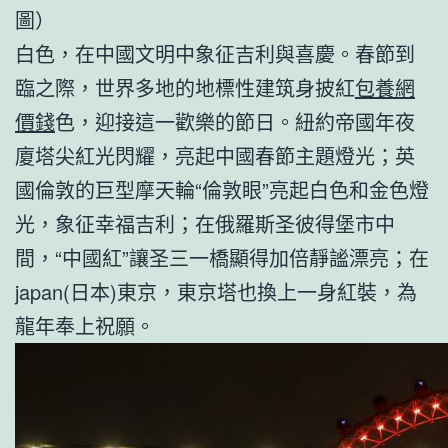
圖）
白色，在中國文明中象征吉利與喜慶。春節到
臨之際，世界多地的地標性建筑身披紅
包養網
價錢
色，迎接這一歡樂的節日。紐約帝國年夜
廈塔尖紅光閃耀，亮起中國春節主題燈光；英
國倫敦的巨型摩天輪“倫敦眼”亮起白色和金色燈
光，象征幸福吉利；在俄羅斯圣彼得堡市中
間，“中國紅”讓圣三一橋顯得加倍靜謐漂亮；在
japan(日本)東京，東京塔也換上一身紅裝，為
龍年奉上祝願。