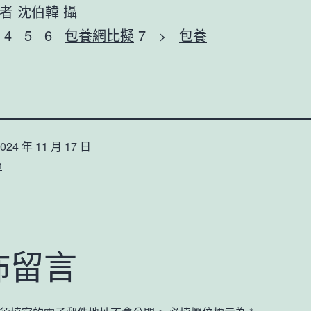
者 沈伯韓 攝
 4 5 6
包養網比擬
7 >
包養
024 年 11 月 17 日
n
佈留言