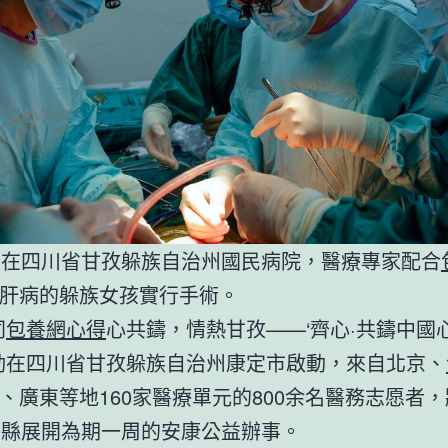
，在四川省甘孜躲族自治州國民病院，醫療專家配合
肝病的躲族女孩實行手術。
同
包養網心得
心共鑄，情熱甘孜——‘齊心·共鑄中國心’
動在四川省甘孜躲族自治州康定市啟動，來自北京、
、廣東等地160家醫療單元的800余名醫務志愿者
市縣展開為期一周的安康公益辦事。