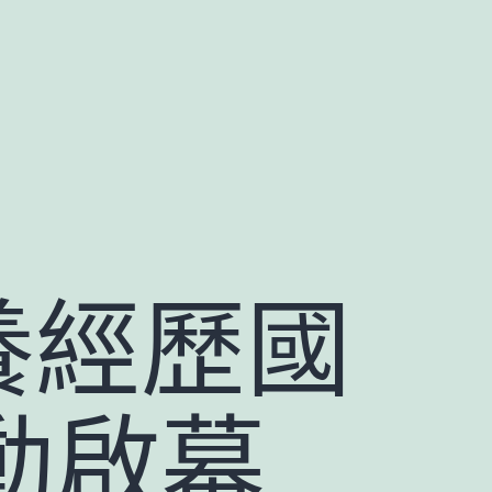
養經歷國
動啟幕_