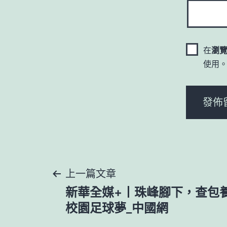
在
瀏
使用
文
上一篇文章
新華全媒+丨珠峰腳下，查包
章
校園足球夢_中國網