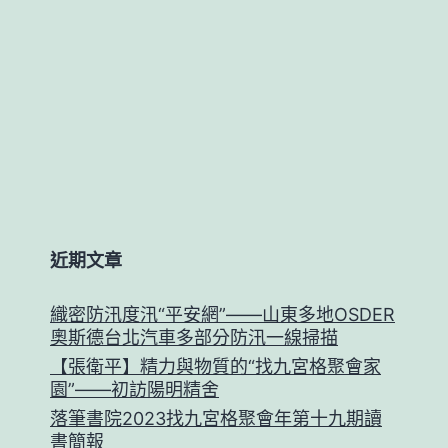
近期文章
織密防汛度汛“平安網”——山東多地OSDER
奧斯德台北汽車多部分防汛一線掃描
【張衛平】精力與物質的“找九宮格聚會家
園”——初訪陽明精舍
落筆書院2023找九宮格聚會年第十九期讀
書簡報