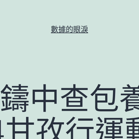
數據的眼淚
共鑄中查包
24甘孜行運