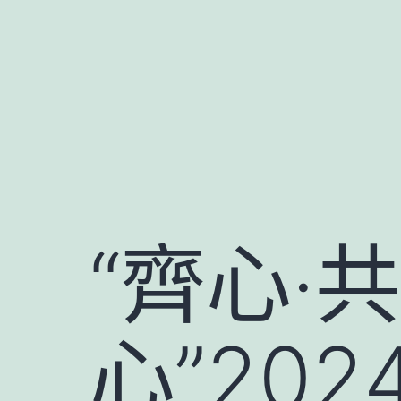
跳
至
主
要
內
容
“齊心·
心”20