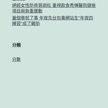
絕經女性防骨質疏松 重視飲食秀傳醫院健檢
項目與負重運動
蓋個章就了事 年夜先台包養網站生”年夜四
練習”成了雞肋
分類
分數