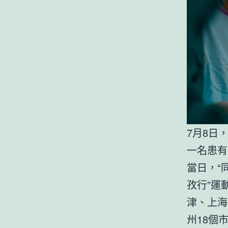
7月8日
一名患有
當日，“
孜行”運
津、上海
州18個