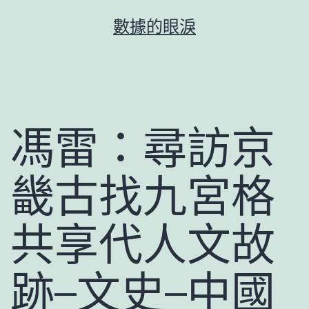
跳
數據的眼淚
至
主
要
內
容
馮雷：尋訪京
畿古找九宮格
共享代人文故
跡–文史–中國