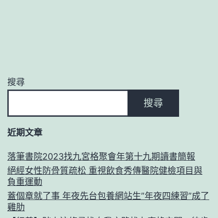
搜尋
搜尋
近期文章
落筆書院2023找九宮格聚會年第十九期讀書簡報
絕經女性防骨質疏松 重視飲食秀傳醫院健檢項目與
負重運動
蓋個章就了事 年夜先台包養網站生”年夜四練習”成了
雞肋