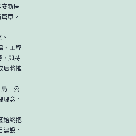
雄安新區
新篇章。
進。
鳴、工程
層，即將
成后將推
二局三公
理理念，
區始終把
目建設。