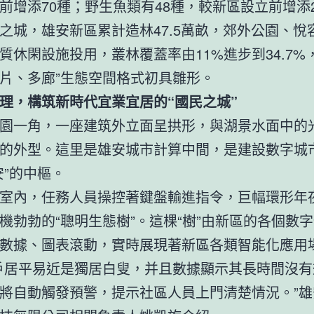
前增添70種；野生魚類有48種，較新區設立前增添
之城，雄安新區累計造林47.5萬畝，郊外公園、悅
質休閑設施投用，叢林覆蓋率由11%進步到34.7%
片、多廊”生態空間格式初具雛形。
理，構筑新時代宜業宜居的“國民之城”
園一角，一座建筑外立面呈拱形，與湖景水面中的
的外型。這里是雄安城市計算中間，是建設數字城
安”的中樞。
室內，任務人員操控著鍵盤輸進指令，巨幅環形年
機勃勃的“聰明生態樹”。這棵“樹”由新區的各個數
數據、圖表滾動，實時展現著新區各類智能化應用
戶居平易近是獨居白叟，并且數據顯示其長時間沒有
將自動觸發預警，提示社區人員上門清楚情況。”雄