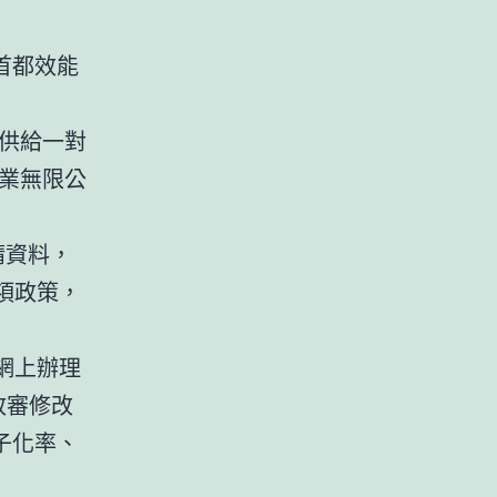
首都效能
供給一對
業無限公
請資料，
項政策，
的網上辦理
政審修改
子化率、