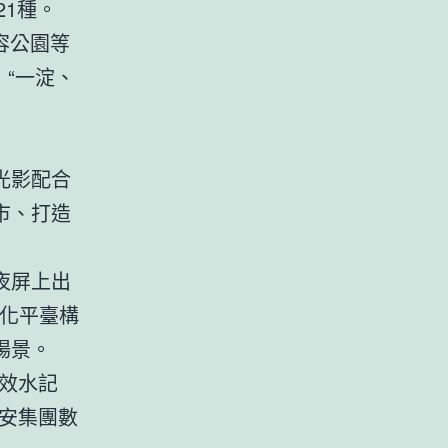
21種。
容公園等
，“一淀、
光影配合
市、打造
夜屏上出
字化平臺構
場景。
效水記
安集團數