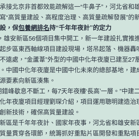
承接北京非首都效能疏解這一“牛鼻子”，河北省和
寫“高質量建設、高程度治理、高質量疏解發展”的
設，保
包養網排名
持“千年年夜計”的定力
日，雄安新區56個項目集中開工，新一年建設扎實推
起步區東西軸線項目建設現場，塔吊起落、機器轟
不遠處，“金蘆葦”外型的中國中化年夜廈已建至27
。中國中化年夜廈是中國中化未來的總部基地，建
源要素向新區湊集。
期錯峰歇息不斷工，每7天年夜樓‘長高’一層。”中建
化年夜廈項目經理劉琛介紹，項目運用聰明建造治
創新技術，確保高質量建設。
新區是千年年夜計、國家年夜事，河北省和雄安新
質量貫穿各環節，統籌抓好重點片區開發和重點項