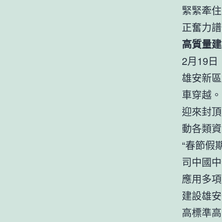
緊緊牽住
正奮力譜
高質量建
2月19
雄安新區
車穿越。
迎來封頂
動各類資
“春節假
司中國中
應用多項
建設雄安
高標準高