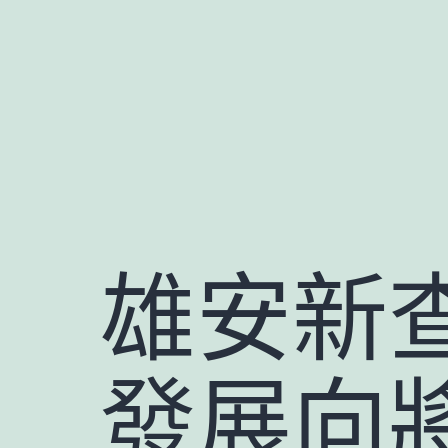
跳
至
主
要
內
容
雄安新
發展向