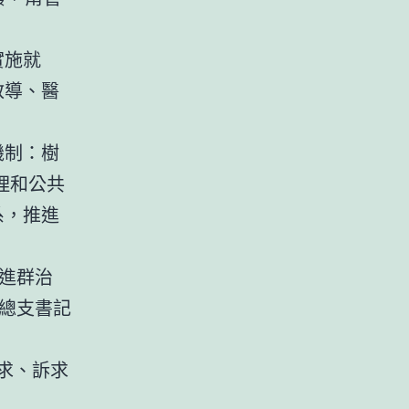
實施就
教導、醫
機制：樹
理和公共
系，推進
進群治
總支書記
求、訴求