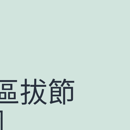
區拔節
網