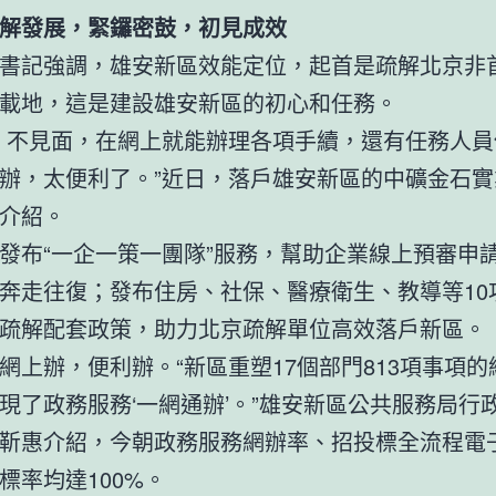
解發展，緊鑼密鼓，初見成效
書記強調，雄安新區效能定位，起首是疏解北京非
載地，這是建設雄安新區的初心和任務。
、不見面，在網上就能辦理各項手續，還有任務人員
辦，太便利了。”近日，落戶雄安新區的中礦金石實
介紹。
發布“一企一策一團隊”服務，幫助企業線上預審申
奔走往復；發布住房、社保、醫療衛生、教導等10
疏解配套政策，助力北京疏解單位高效落戶新區。
網上辦，便利辦。“新區重塑17個部門813項事項
現了政務服務‘一網通辦’。”雄安新區公共服務局行
靳惠介紹，今朝政務服務網辦率、招投標全流程電
標率均達100%。