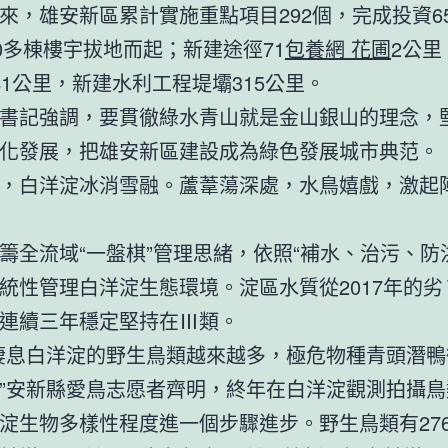
來，雄安新區累計實施重點項目292個，完成投資65
00多棟樓宇拔地而起；新建途徑71
包養網 花圃
2公里
41公里，新建水利工程堤壩315公里。
書記強調，要貫徹綠水青山就是金山銀山的理念，
化發展，把雄安新區建設成為綠色發展城市典范。
，白洋淀冰消雪融。蘆葦蕩深處，水鳥嬉戲，激起
籌全流域“一盤棋”管理思緒，依照“補水、治污、防
統性管理白洋淀生態環境。淀區水質從2017年的劣
連續三年穩定堅持在Ⅲ類。
棲息白洋淀的野生鳥類越來越多，極危物種青頭潛鴨
”安新縣愛鳥志愿者齊明，終年在白洋淀觀測拍攝鳥
淀生物多樣性程度進一個步驟進步。野生鳥類有27