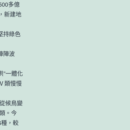
00多億
，新建地
堅持綠色
陣陣波
洪”一體化
Ⅴ類慢慢
從候鳥變
類。今
6種，較