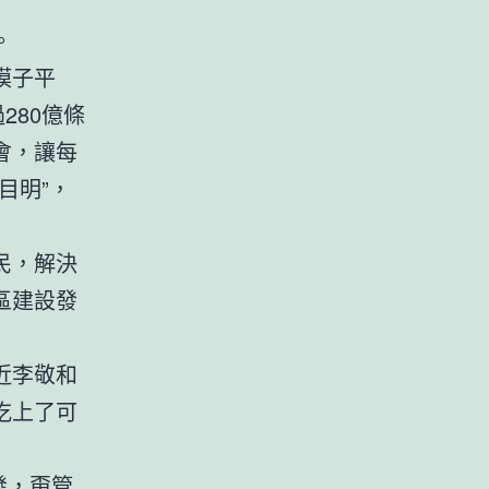
。
模子平
280億條
會，讓每
目明”，
民，解決
區建設發
近李敬和
吃上了可
發，甭管