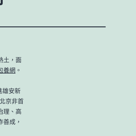
熱土，面
包養網
。
進雄安新
北京非首
治理、高
作善成，