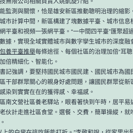
技無限公司相關負責人姚凱旋介紹。
能監測與關懷，恰是雄安新區推動聰明治理的縮影
城市計算中間，新區構建了塊數據平臺、城市信息
網平臺和視頻一張網平臺。“一中間四平臺”匯聚超過
數據，實現全域實體城市與數字孿生城市的深度融
包養平臺推舉
每條途徑、每個社區的治理加倍“耳聰
加倍精細化、智能化。
書記強調，要堅持國民城市國民建、國民城市為國
區干部群眾關心的親身好處問題，讓國民群眾從新
感染到實實在在的獲得感、幸福感。
區南文營社區養老驛站，眼看著快到午時，居平易
老伙計走進社區食堂。選餐、交費，簡單操縱，就
。
歲以上的白叟在這吃飯能打折。”李敬和說，從家里出