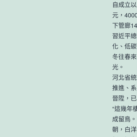
自成立以
元，40
下管廊1
習近平總
化、低碳
冬往春來
光。
河北省統
推進、系
晉陞，已
“這幾年
成留鳥。
朝，白洋