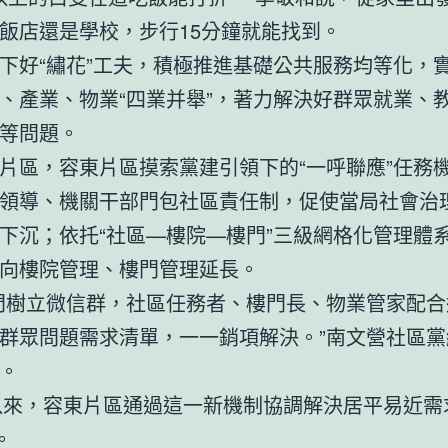
飯店還是學校，步行15分鐘就能找到。
下好“繡花”工夫，積極推進基礎公共服務均等化，
、產業、物業“四業并舉”，著力解決好群眾就業、
等問題。
片區，容東片區摸索黨建引領下的“一呼聯應”任務
領導、機關干部門包社區責任制，促使當局社會治
下沉；依托“社區—樓院—樓門”三級網格化管理體
向樓院管理、樓門管理延長。
門樹立微信群，社區任務者、樓門長、物業管家配合
群眾問題需求清單，一一銷項解決。”南文營社區黨
。
年以來，容東片區通過這一新機制協調解決居平易近需
。