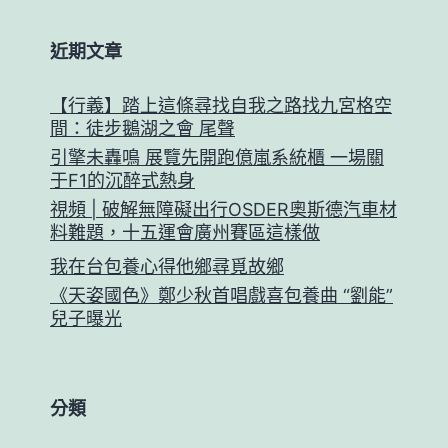
近期文章
【行義】踏上這條尋找自我之路找九宮格空
間：徒步鵝湖之會 尾聲
引擎未轟鳴 展覽先開跑億嵐系統櫃 一場關
于F1的沉醉式熱身
視頻 | 破解無障礙出行OSDER奧斯德汽車材
料難題，十五運會廣州賽區這樣做
我在台包養心得他鄉尋覓故鄉
《天姿國色》鄭少秋首唱戲喜包養曲 “劉能”
兒子曝光
分類