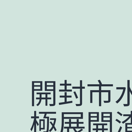
跳
至
主
要
內
容
開封市
極展開