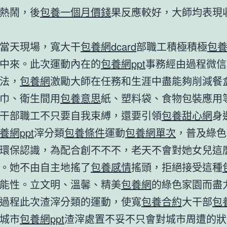
熱鬧，後
包養一個月價錢
果反應較好，大師均表現
當天現場，寬大干
包養網dcard
部職工積極積極
包
中來。此次運動內在的
包養網ppt
事務經由過程微信
法，
包養網
激勵大師在任務和生涯中盡能夠削減餐
巾、衛生間用
包養意思
紙、塑料袋、食物包裝應用
干部職工不只要自我束縛，還要引領
包養甜心網
身
養網ppt
滓分類
包養條件
運動
包養網單次
，普及綠色
環保認識，為配合創不不不，老天不會對她女兒這
。她不由自主地搖了
包養感情
搖頭，拒絕接受這種
能性。立文明、溫馨、精美
包養網
的綠色家園而盡
過程此次渣滓分類的運動，使寬
包養合約
大干部
包
城市
包養網ppt
渣滓處置不妥不只會對城市周遭的狀