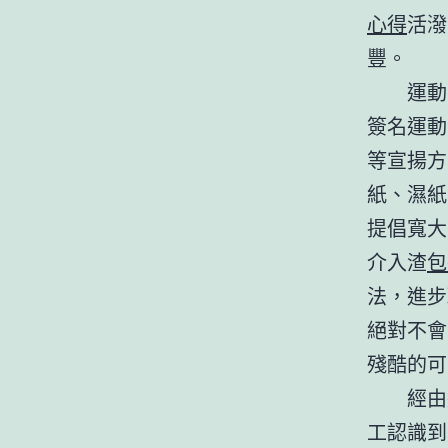
心得
活潑
豐。
運動
簽名運動
等宣揚方
紙、濕紙
提倡寬大
介入渣
包
法，進步
絕對不會
殘酷的可
經由
工認識到