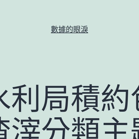
數據的眼淚
水利局積約
渣滓分類主