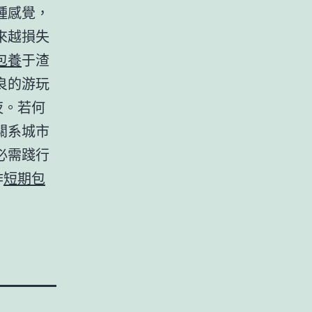
種感覺，
來越損失
包養
于渣
良的游玩
夜。若何
關系城市
必需踐行
作
短期包