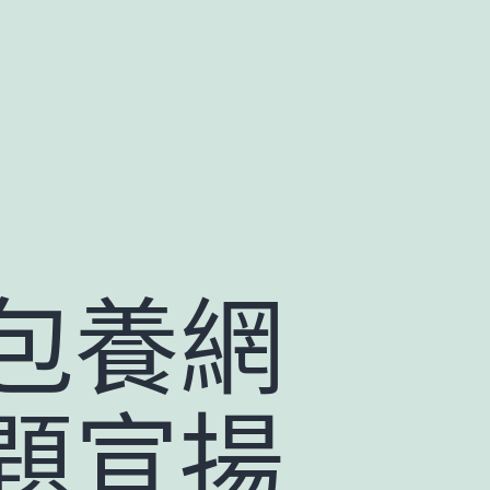
包養網
題宣揚