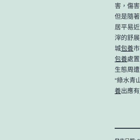
害，傷害
但是隨著
居平易近
滓的舒展
城
包養
市
包養
處置
生態周遭
“綠水青
養
出應有