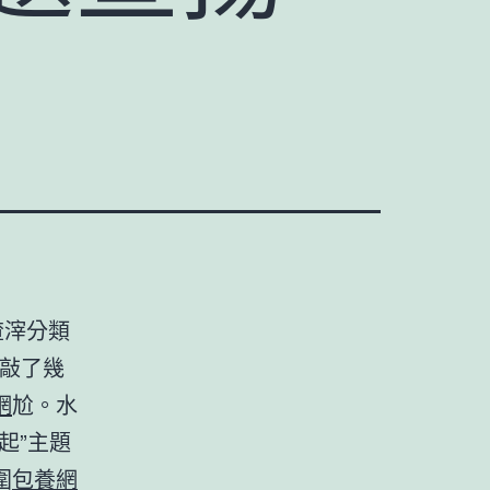
渣滓分類
敲了幾
網
尬。水
起”主題
圍
包養網