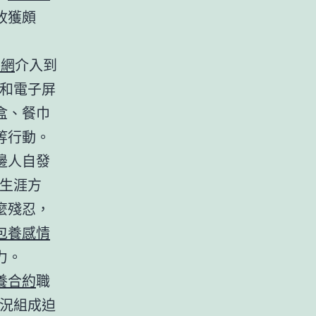
收獲頗
養網
介入到
和電子屏
盒、餐巾
等行動。
邊人自發
生涯方
麼殘忍，
包養感情
力。
養合約
職
況組成迫