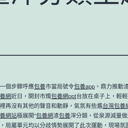
一個步驟呼應
包養
市當局號令
包養app
，鼎力推動
養網
近日，開封市燭
包養網ppt
台放在桌子上，輕輕
裡再沒有其他的聲音和動靜，氣氛有些尷
台灣包養
養網站
極展開“
包養網
渣
包養
滓分類，從泉源減量做
，局屬單元均以分歧情勢展開了此次運動，現場氛