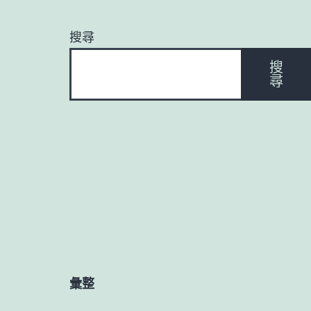
搜尋
搜
尋
彙整