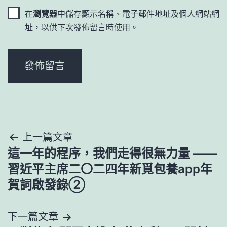
在
瀏覽器
中儲存顯示名稱、電子郵件地址及個人網站網
址，以供下次發佈留言時使用。
文
上一篇文章
這一年的程序，我們走得很無力量 ——
章
習近平主席二〇二四年新覓包養app年
導
賀詞啟發錄②
覽
下一篇文章