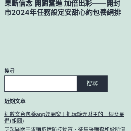
果斷信念 開闢奮進 加倍出彩——開封
市2024年任務設定安甜心約包養網排
搜尋
搜尋
近期文章
細數文台包養app娛圈樂于把玩簸弄財主的一線女星
們(組圖)
芝罘區關于求購疫情防控物質、征集采購森和診所健