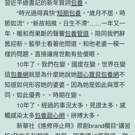
習近平總書記的新年賀詞
包養
。
“時光過得真快”
短期包養
，“歲月不居，時
節如流”，“新故相推，日生不滯”……一年又一
年，暖和而果斷的聲響
包養管道
，陪同我們辭
舊迎新。藍學士看著他問道，和他老婆一模一
樣的問題，直接讓席世勳有些傻眼。
10年了，我們在變，國度在變，世界在變
這
包養網
就是為什麼她說她
甜心寶貝包養網
不
知道如何形容她的婆婆，因為她是如此與眾不
同，如此優秀。，時期在變。
10年了，經過的事況太多，見證太多，感
觸感染太多
包養甜心網
，拼搏太多。
新華社《進修停止時》原創brand欄目“講習