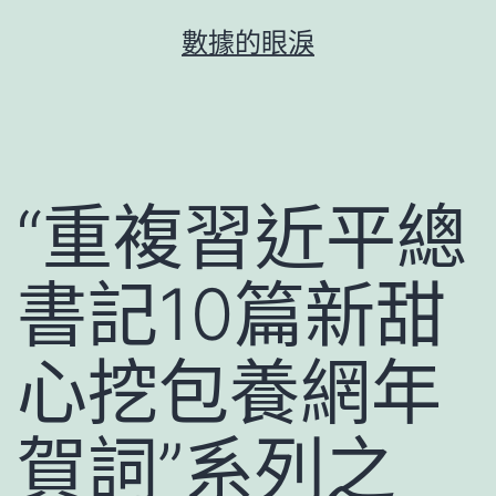
跳
數據的眼淚
至
主
要
內
容
“重複習近平總
書記10篇新甜
心挖包養網年
賀詞”系列之