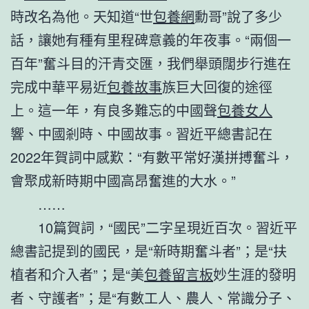
時改名為他。天知道“世
包養網
勳哥”說了多少
話，讓她有種有里程碑意義的年夜事。“兩個一
百年”奮斗目的汗青交匯，我們舉頭闊步行進在
完成中華平易近
包養故事
族巨大回復的途徑
上。這一年，有良多難忘的中國聲
包養女人
響、中國剎時、中國故事。習近平總書記在
2022年賀詞中感歎：“有數平常好漢拼搏奮斗，
會聚成新時期中國高昂奮進的大水。”
……
10篇賀詞，“國民”二字呈現近百次。習近平
總書記提到的國民，是“新時期奮斗者”；是“扶
植者和介入者”；是“美
包養留言板
妙生涯的發明
者、守護者”；是“有數工人、農人、常識分子、