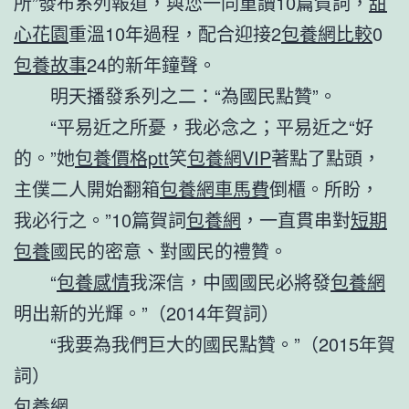
所”發布系列報道，與您一同重讀10篇賀詞，
甜
心花園
重溫10年過程，配合迎接2
包養網比較
0
包養故事
24的新年鐘聲。
明天播發系列之二：“為國民點贊”。
“平易近之所憂，我必念之；平易近之“好
的。”她
包養價格ptt
笑
包養網VIP
著點了點頭，
主僕二人開始翻箱
包養網車馬費
倒櫃。所盼，
我必行之。”10篇賀詞
包養網
，一直貫串對
短期
包養
國民的密意、對國民的禮贊。
“
包養感情
我深信，中國國民必將發
包養網
明出新的光輝。”（2014年賀詞）
“我要為我們巨大的國民點贊。”（2015年賀
詞）
包養網