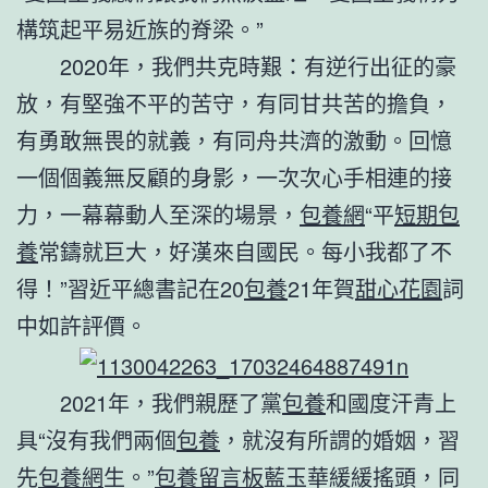
構筑起平易近族的脊梁。”
2020年，我們共克時艱：有逆行出征的豪
放，有堅強不平的苦守，有同甘共苦的擔負，
有勇敢無畏的就義，有同舟共濟的激動。回憶
一個個義無反顧的身影，一次次心手相連的接
力，一幕幕動人至深的場景，
包養網
“平
短期包
養
常鑄就巨大，好漢來自國民。每小我都了不
得！”習近平總書記在20
包養
21年賀
甜心花園
詞
中如許評價。
2021年，我們親歷了黨
包養
和國度汗青上
具“沒有我們兩個
包養
，就沒有所謂的婚姻，習
先
包養網
生。”
包養留言板
藍玉華緩緩搖頭，同