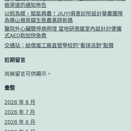
檢渠道的通知佈告
以蚓為媒，賦能興農！JIUYI俱意診所設計華農團隊
為陽山嶺背鎮生態農業辟新路
醫院外心臟驟停病例增 當地研億嵐室內設計討便攜
式AED助加快急救
交通站：給億嵐工廠直營學校的“看球派對”點贊
近期留言
尚無留言可供顯示。
彙整
2026 年 8 月
2026 年 7 月
2026 年 6 月