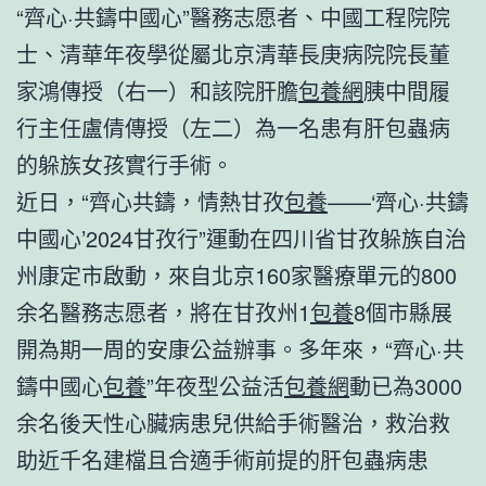
“齊心·共鑄中國心”醫務志愿者、中國工程院院
士、清華年夜學從屬北京清華長庚病院院長董
家鴻傳授（右一）和該院肝膽
包養網
胰中間履
行主任盧倩傳授（左二）為一名患有肝包蟲病
的躲族女孩實行手術。
近日，“齊心共鑄，情熱甘孜
包養
——‘齊心·共鑄
中國心’2024甘孜行”運動在四川省甘孜躲族自治
州康定市啟動，來自北京160家醫療單元的800
余名醫務志愿者，將在甘孜州1
包養
8個市縣展
開為期一周的安康公益辦事。多年來，“齊心·共
鑄中國心
包養
”年夜型公益活
包養網
動已為3000
余名後天性心臟病患兒供給手術醫治，救治救
助近千名建檔且合適手術前提的肝包蟲病患