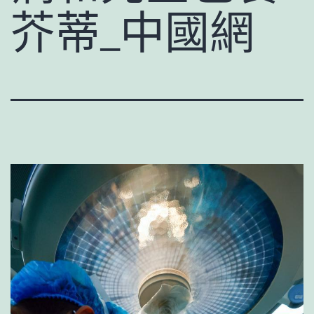
芥蒂_中國網