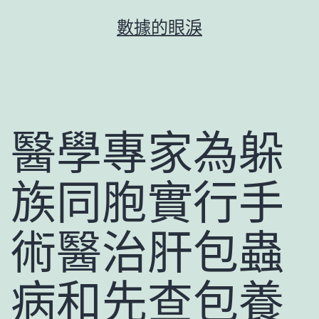
跳
數據的眼淚
至
主
要
內
容
醫學專家為躲
族同胞實行手
術醫治肝包蟲
病和先查包養