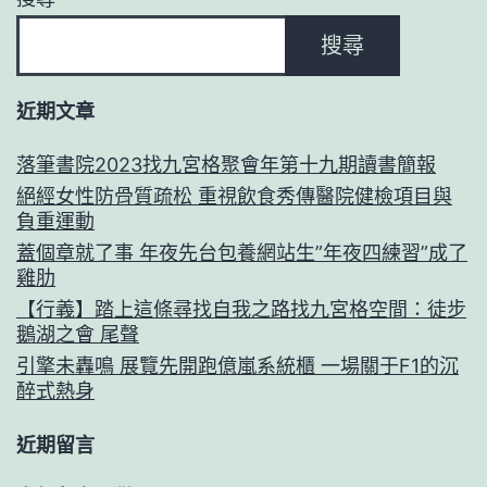
搜尋
近期文章
落筆書院2023找九宮格聚會年第十九期讀書簡報
絕經女性防骨質疏松 重視飲食秀傳醫院健檢項目與
負重運動
蓋個章就了事 年夜先台包養網站生”年夜四練習”成了
雞肋
【行義】踏上這條尋找自我之路找九宮格空間：徒步
鵝湖之會 尾聲
引擎未轟鳴 展覽先開跑億嵐系統櫃 一場關于F1的沉
醉式熱身
近期留言