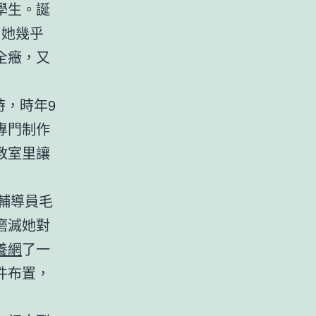
學生。誕
，她幾乎
全癥，又
時，時年9
專門制作
教室里讓
輔導員毛
磨滅她對
養網
了一
件布置，