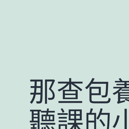
跳
至
主
要
內
容
那查包
聽課的