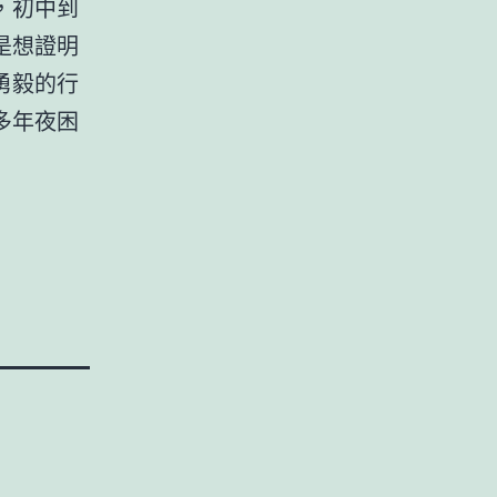
，初中到
是想證明
勇毅的行
多年夜困