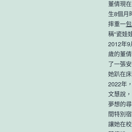
董倩現在
生8個月
摔重一
包
稱“瓷娃
2012
歲的董倩
了一張安
她趴在床
2022
文慧說，
夢想的尋
間特別宿
讓她在校