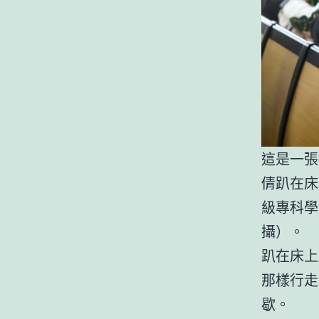
這是一張
倩趴在床
級專科學
攝）。
趴在床上
那樣行走
歇。