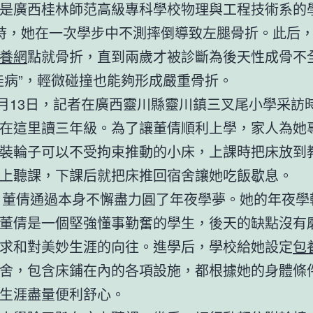
是廣西桂林師范高級專科學校物理與工程技術系的
時，她在一次學步中不測摔倒導致左腿骨折。此后
養網
點就骨折，直到兩歲才被診斷為後天性成骨不
娃病”，輕微碰撞也能夠形成嚴重骨折。
年9月13日，記者在廣西靈川縣靈川鎮三叉尾小學采訪
在這里讀三年級。為了讓董倩順利上學，家人為她
裝輪子可以不受拘束推動的小床，上課時把床放到
上聽課，下課后就把床推回宿舍讓她吃飯歇息。
年，董倩通過本身不懈盡力圓了年夜學夢。她的年夜學
董倩是一個堅強懂事勤奮的學生，後天的缺點沒有
求和對美妙生涯的向往。進學后，學校給她設定
包
舍，包含床鋪在內的各項設施，都根據她的身體條
生涯盡量便利舒心。