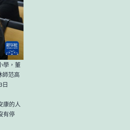
小學，董
林師范高
3日
安康的人
沒有停