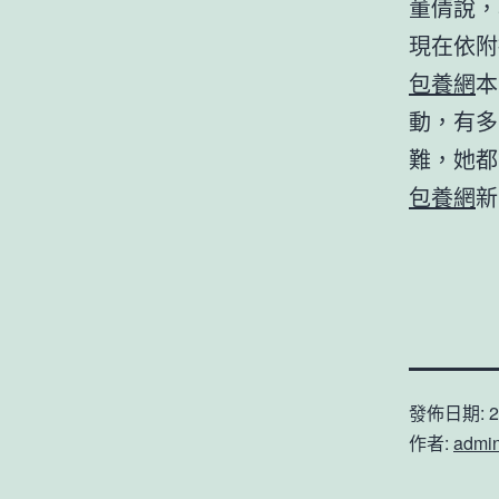
董倩說，
現在依附
包養網
本
動，有多
難，她都
包養網
新
發佈日期:
2
作者:
admi