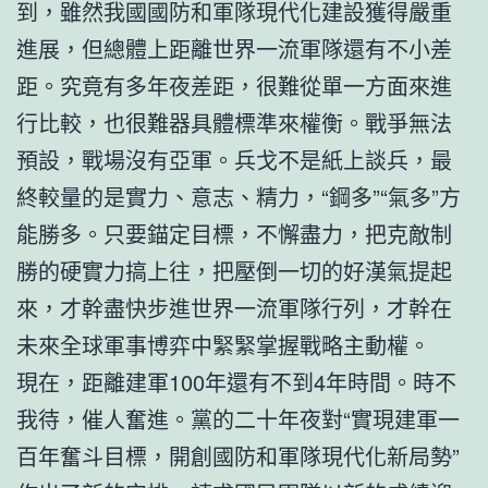
到，雖然我國國防和軍隊現代化建設獲得嚴重
進展，但總體上距離世界一流軍隊還有不小差
距。究竟有多年夜差距，很難從單一方面來進
行比較，也很難器具體標準來權衡。戰爭無法
預設，戰場沒有亞軍。兵戈不是紙上談兵，最
終較量的是實力、意志、精力，“鋼多”“氣多”方
能勝多。只要錨定目標，不懈盡力，把克敵制
勝的硬實力搞上往，把壓倒一切的好漢氣提起
來，才幹盡快步進世界一流軍隊行列，才幹在
未來全球軍事博弈中緊緊掌握戰略主動權。
現在，距離建軍100年還有不到4年時間。時不
我待，催人奮進。黨的二十年夜對“實現建軍一
百年奮斗目標，開創國防和軍隊現代化新局勢”