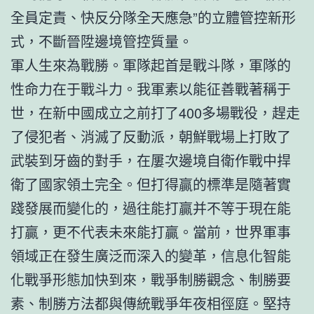
全員定責、快反分隊全天應急”的立體管控新形
式，不斷晉陞邊境管控質量。
軍人生來為戰勝。軍隊起首是戰斗隊，軍隊的
性命力在于戰斗力。我軍素以能征善戰著稱于
世，在新中國成立之前打了400多場戰役，趕走
了侵犯者、消滅了反動派，朝鮮戰場上打敗了
武裝到牙齒的對手，在屢次邊境自衛作戰中捍
衛了國家領土完全。但打得贏的標準是隨著實
踐發展而變化的，過往能打贏并不等于現在能
打贏，更不代表未來能打贏。當前，世界軍事
領域正在發生廣泛而深入的變革，信息化智能
化戰爭形態加快到來，戰爭制勝觀念、制勝要
素、制勝方法都與傳統戰爭年夜相徑庭。堅持