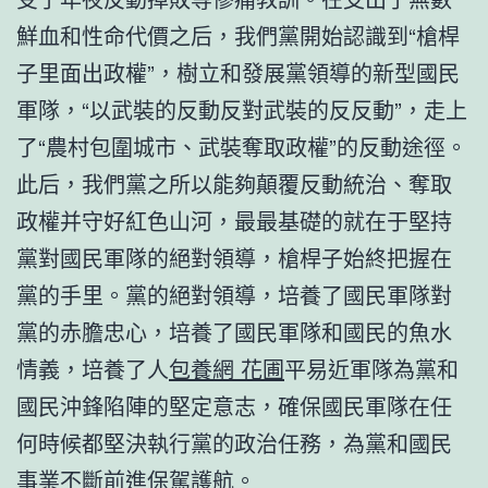
鮮血和性命代價之后，我們黨開始認識到“槍桿
子里面出政權”，樹立和發展黨領導的新型國民
軍隊，“以武裝的反動反對武裝的反反動”，走上
了“農村包圍城市、武裝奪取政權”的反動途徑。
此后，我們黨之所以能夠顛覆反動統治、奪取
政權并守好紅色山河，最最基礎的就在于堅持
黨對國民軍隊的絕對領導，槍桿子始終把握在
黨的手里。黨的絕對領導，培養了國民軍隊對
黨的赤膽忠心，培養了國民軍隊和國民的魚水
情義，培養了人
包養網 花圃
平易近軍隊為黨和
國民沖鋒陷陣的堅定意志，確保國民軍隊在任
何時候都堅決執行黨的政治任務，為黨和國民
事業不斷前進保駕護航。