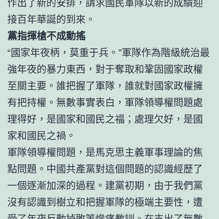
作出了新的安排，請求國民軍隊以新的成績迎
接百年華誕的到來。
黨指揮槍不成動搖
“國家年夜柄，莫重于兵。”軍隊作為階級統治最
強年夜的暴力東西，對于奪取和鞏固國家政權
至關主要。誰把握了軍隊，誰就對國家政權擁
有把持權。無數事實表白，軍隊領導權問題處
理得好，是國家和國民之福；處理欠好，是國
家和國民之禍。
軍隊領導權問題，是馬克思主義軍事理論的焦
點問題。中國共產黨對這個問題的認識經歷了
一個逐漸加深的過程。建黨初期，由于我們黨
沒有認識到樹立和把握軍隊的極端主要性，遭
受了年夜反動掉敗等慘痛教訓。在支出了無數