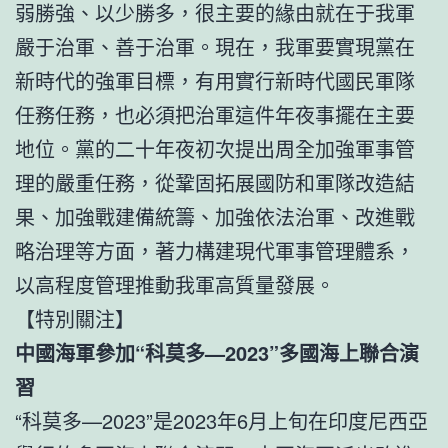
弱勝強、以少勝多，很主要的緣由就在于我軍
嚴于治軍、善于治軍。現在，我軍要實現黨在
新時代的強軍目標，有用實行新時代國民軍隊
任務任務，也必須把治軍這件年夜事擺在主要
地位。黨的二十年夜初次提出周全加強軍事管
理的嚴重任務，從鞏固拓展國防和軍隊改造結
果、加強戰建備統籌、加強依法治軍、改進戰
略治理等方面，著力構建現代軍事管理體系，
以高程度管理推動我軍高質量發展。
【特別關注】
中國海軍參加“科莫多—2023”多國海上聯合演
習
“科莫多—2023”是2023年6月上旬在印度尼西亞