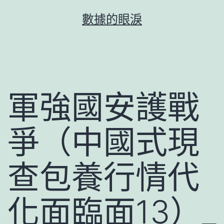
跳
數據的眼淚
至
主
要
內
容
軍強國安護戰
爭（中國式現
查包養行情代
化面臨面13）_