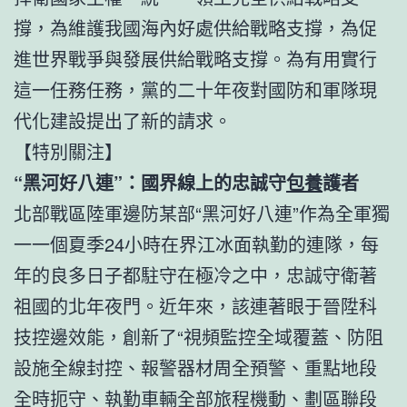
撐，為維護我國海內好處供給戰略支撐，為促
進世界戰爭與發展供給戰略支撐。為有用實行
這一任務任務，黨的二十年夜對國防和軍隊現
代化建設提出了新的請求。
【特別關注】
“黑河好八連”：國界線上的忠誠守
包養
護者
北部戰區陸軍邊防某部“黑河好八連”作為全軍獨
一一個夏季24小時在界江冰面執勤的連隊，每
年的良多日子都駐守在極冷之中，忠誠守衛著
祖國的北年夜門。近年來，該連著眼于晉陞科
技控邊效能，創新了“視頻監控全域覆蓋、防阻
設施全線封控、報警器材周全預警、重點地段
全時扼守、執勤車輛全部旅程機動、劃區聯段