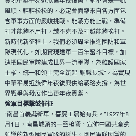
實現中華平易近族偉年夜復興，絕不會是一帆
風順、輕輕松松的，必定會面臨來自各方面包
含軍事方面的嚴峻挑戰。能戰方能止戰，準備
打才能夠不用打，越不克不及打越能夠挨打。
新時代新征程上，我們必須周全推進國防和軍
隊現代化，如期實現建軍一百年奮斗目標，加
速把國民軍隊建成世界一流軍隊，為維護國家
主權、統一和領土完全筑起“鋼鐵長城”，為實現
中華平易近族偉年夜復興供給戰略支撐，為世
界戰爭與發展作出更年夜貢獻。
強軍目標擊鼓催征
“南昌首義誕新軍，喜慶工農始有兵。”1927年8
月1日，南昌城頭的一聲槍響，宣佈中國共產黨
領導的新型國民軍隊的誕生。國民軍隊因黨的