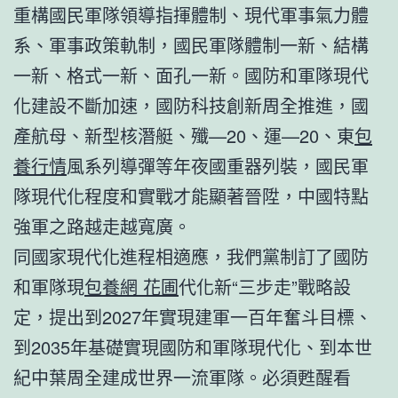
重構國民軍隊領導指揮體制、現代軍事氣力體
系、軍事政策軌制，國民軍隊體制一新、結構
一新、格式一新、面孔一新。國防和軍隊現代
化建設不斷加速，國防科技創新周全推進，國
產航母、新型核潛艇、殲—20、運—20、東
包
養行情
風系列導彈等年夜國重器列裝，國民軍
隊現代化程度和實戰才能顯著晉陞，中國特點
強軍之路越走越寬廣。
同國家現代化進程相適應，我們黨制訂了國防
和軍隊現
包養網 花圃
代化新“三步走”戰略設
定，提出到2027年實現建軍一百年奮斗目標、
到2035年基礎實現國防和軍隊現代化、到本世
紀中葉周全建成世界一流軍隊。必須甦醒看