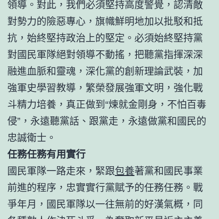
領導。對此，我們必須堅持高度警覺，認清敵
對勢力的險惡專心，旗幟鮮明地加以批駁和抵
抗，始終堅持政治上的堅定。必須始終堅持黨
對國民軍隊絕對領導不動搖，把聽黨指揮深深
融進血脈和靈魂，深化黨的創新理論武裝，加
強軍史學習教導，繁榮發展強軍文明，強化戰
斗精力培養，真正做到“煉就金剛身，不怕百毒
侵”，永遠聽黨話、跟黨走，永遠做黨和國民的
忠誠衛士。
任務任務有用實行
國民軍隊一路走來，緊跟
包養
著黨和國民事業
前進的程序，忠實實行黨賦予的任務任務。戰
爭年月，國民軍隊以一往無前的好漢氣概，同