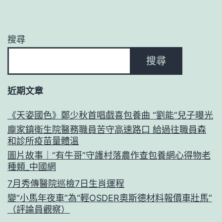
搜尋
搜尋
近期文章
《天姿國色》鄭少秋首唱戲喜包養曲 “劉能”兒子曝光
龐家鎮衛生院醫務職員苦守高速路口 給過往職員森
和診所疫苗量體溫
圖片故事｜“有牛哥”守護村落農作查包養網心得物老
種類_中國網
7月秀傳醫院巡檢7日生肖運程
變“小馬年夜車”為“輕OSDER奧斯德材料報價車壯馬”
（評論員觀察）