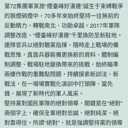
第72集團軍某旅“煙臺峰好漢連”誕生于束縛戰爭
的狼煙硝煙中，70多年來始終堅持一往無前的
反動精力，轉戰南北、功勛卓越。2017年軍隊
調整改造，“煙臺峰好漢連”千里換防至新駐地。
連隊官兵以絕對聽黨指揮、隨時走上戰場的備
戰思惟，直面兵器裝備更換新的資料、體制編
制調整、戰場駐地變換帶來的挑戰，始終瞄準
兩棲作戰的重難點問題，持續摸索新訓法、新
戰法，在一場場實戰化演訓中打頭陣、當先
鋒，展現了新時代的軍人風采。
堅持黨對國民軍隊的絕對領導，關鍵是在“絕對”
兩個字上，確保全軍絕對忠誠、絕對純潔、絕
對靠得住。所謂“絕對”，就是強調堅持黨的領導