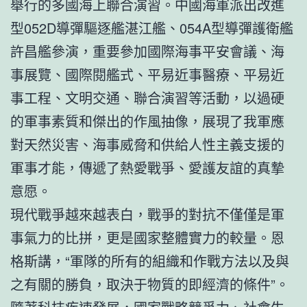
舉行的多國海上聯合演習。中國海軍派出改進
型052D導彈驅逐艦湛江艦、054A型導彈護衛艦
許昌艦參演，重要參加國際海事平安會議、海
事展覽、國際閱艦式、平易近事醫療、平易近
事工程、文明交通、聯合演習等活動，以過硬
的軍事素質和傑出的作風抽像，展現了我軍應
對天然災害、海事威脅和供給人性主義支援的
軍事才能，傳遞了熱愛戰爭、愛護友誼的真摯
意愿。
現代戰爭越來越表白，戰爭的對抗不僅僅是軍
事氣力的比拼，更是國家整體實力的較量。恩
格斯講，“軍隊的所有的組織和作戰方法以及與
之有關的勝負，取決于物質的即經濟的條件”。