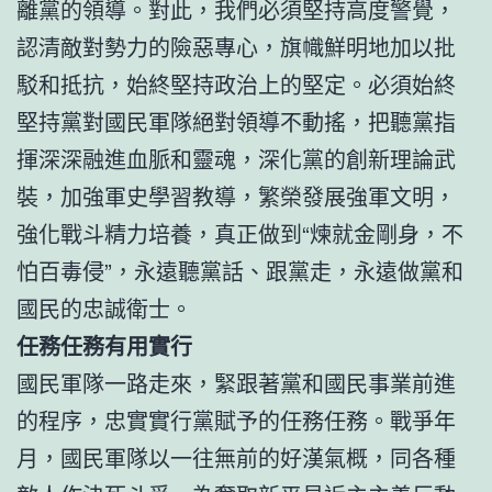
離黨的領導。對此，我們必須堅持高度警覺，
認清敵對勢力的險惡專心，旗幟鮮明地加以批
駁和抵抗，始終堅持政治上的堅定。必須始終
堅持黨對國民軍隊絕對領導不動搖，把聽黨指
揮深深融進血脈和靈魂，深化黨的創新理論武
裝，加強軍史學習教導，繁榮發展強軍文明，
強化戰斗精力培養，真正做到“煉就金剛身，不
怕百毒侵”，永遠聽黨話、跟黨走，永遠做黨和
國民的忠誠衛士。
任務任務有用實行
國民軍隊一路走來，緊跟著黨和國民事業前進
的程序，忠實實行黨賦予的任務任務。戰爭年
月，國民軍隊以一往無前的好漢氣概，同各種