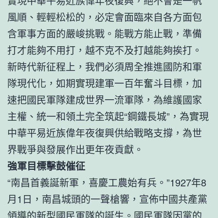
實現中華平易近族偉年夜復興，絕不會是一帆
風順、輕輕松松的，必定會面臨來自各方面包
含軍事方面的嚴峻挑戰。能戰方能止戰，準備
打才能夠不用打，越不克不及打越能夠挨打。
新時代新征程上，我們必須周全推進國防和軍
隊現代化，如期實現建軍一百年奮斗目標，加
速把國民軍隊建成世界一流軍隊，為維護國家
主權、統一和領土完全筑起“鋼鐵長城”，為實現
中華平易近族偉年夜復興供給戰略支撐，為世
界戰爭與發展作出更年夜貢獻。
強軍目標擊鼓催征
“南昌首義誕新軍，喜慶工農始有兵。”1927年8
月1日，南昌城頭的一聲槍響，宣佈中國共產黨
領導的新型國民軍隊的誕生。國民軍隊因黨的