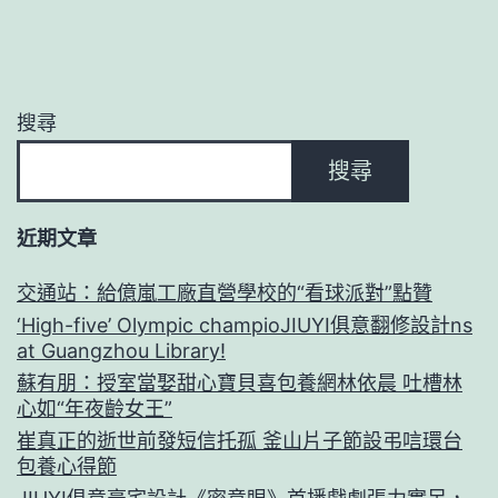
搜尋
搜尋
近期文章
交通站：給億嵐工廠直營學校的“看球派對”點贊
‘High-five’ Olympic champioJIUYI俱意翻修設計ns
at Guangzhou Library!
蘇有朋：授室當娶甜心寶貝喜包養網林依晨 吐槽林
心如“年夜齡女王”
崔真正的逝世前發短信托孤 釜山片子節設弔唁環台
包養心得節