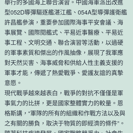
舉行的多國海上聯合演習。中國海軍派出改進
型052D導彈驅逐艦湛江艦、054A型導彈護衛艦
許昌艦參演，重要參加國際海事平安會議、海
事展覽、國際閱艦式、平易近事醫療、平易近
事工程、文明交通、聯合演習等活動，以過硬
的軍事素質和傑出的作風抽像，展現了我軍應
對天然災害、海事威脅和供給人性主義支援的
軍事才能，傳遞了熱愛戰爭、愛護友誼的真摯
意愿。
現代戰爭越來越表白，戰爭的對抗不僅僅是軍
事氣力的比拼，更是國家整體實力的較量。恩
格斯講，“軍隊的所有的組織和作戰方法以及與
之有關的勝負，取決于物質的即經濟的條件”。