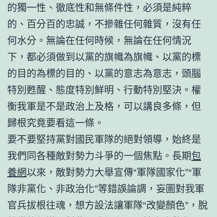
的獨一性、徹底性和無條件性，必須是純粹
的、百分百的忠誠，不摻雜任何雜質，沒有任
何水分。無論在任何時候，無論在任何情況
下，都必須做到以黨的旗幟為旗幟、以黨的標
的目的為標的目的、以黨的意志為意志，頭腦
特別甦醒、態度特別鮮明、行動特別堅決。權
衡我軍是不是政治上及格，可以講良多條，但
歸根究竟要看這一條。
要不要堅持黨對國民軍隊的絕對領導，始終是
我們同各種敵對勢力斗爭的一個焦點。長期
包
養網
以來，敵對勢力大舉宣傳“軍隊國家化”“軍
隊非黨化、非政治化”等錯誤論調，妄圖對我軍
官兵拔根往魂，想方設法讓軍隊“改變顏色”，脫