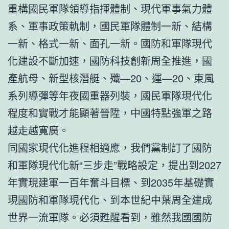
重構國民軍隊領導指揮體制、現代軍事氣力體
系、軍事政策軌制，國民軍隊體制一新、結構
一新、格式一新、面孔一新。國防和軍隊現代
化建設不斷加速，國防科技創新周全推進，國
產航母、新型核潛艇、殲—20、運—20、東風
系列導彈等年夜國重器列裝，國民軍隊現代化
程度和實戰才能顯著晉陞，中國特點強軍之路
越走越寬廣。
同國家現代化進程相適應，我們黨制訂了國防
和軍隊現代化新“三步走”戰略設定，提出到2027
年實現建軍一百年奮斗目標、到2035年基礎實
現國防和軍隊現代化、到本世紀中葉周全建成
世界一流軍隊。必須甦醒看到，雖然我國國防