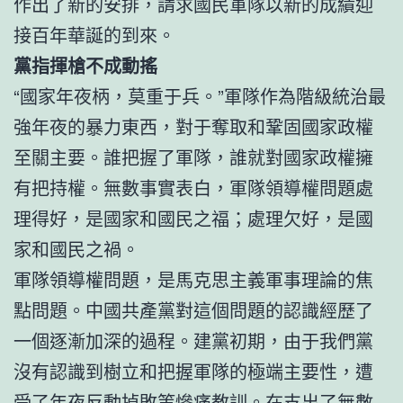
作出了新的安排，請求國民軍隊以新的成績迎
接百年華誕的到來。
黨指揮槍不成動搖
“國家年夜柄，莫重于兵。”軍隊作為階級統治最
強年夜的暴力東西，對于奪取和鞏固國家政權
至關主要。誰把握了軍隊，誰就對國家政權擁
有把持權。無數事實表白，軍隊領導權問題處
理得好，是國家和國民之福；處理欠好，是國
家和國民之禍。
軍隊領導權問題，是馬克思主義軍事理論的焦
點問題。中國共產黨對這個問題的認識經歷了
一個逐漸加深的過程。建黨初期，由于我們黨
沒有認識到樹立和把握軍隊的極端主要性，遭
受了年夜反動掉敗等慘痛教訓。在支出了無數