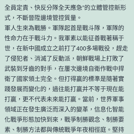
全員定責、快反分隊全天應急”的立體管控新形
式，不斷晉陞邊境管控質量。
軍人生來為戰勝。軍隊起首是戰斗隊，軍隊的
性命力在于戰斗力。我軍素以能征善戰著稱于
世，在新中國成立之前打了400多場戰役，趕走
了侵犯者、消滅了反動派，朝鮮戰場上打敗了
武裝到牙齒的對手，在屢次邊境自衛作戰中捍
衛了國家領土完全。但打得贏的標準是隨著實
踐發展而變化的，過往能打贏并不等于現在能
打贏，更不代表未來能打贏。當前，世界軍事
領域正在發生廣泛而深入的變革，信息化智能
化戰爭形態加快到來，戰爭制勝觀念、制勝要
素、制勝方法都與傳統戰爭年夜相徑庭。堅持