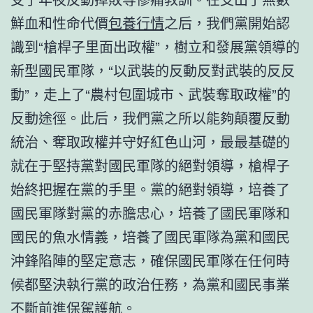
鮮血和性命代價
包養行情
之后，我們黨開始認
識到“槍桿子里面出政權”，樹立和發展黨領導的
新型國民軍隊，“以武裝的反動反對武裝的反反
動”，走上了“農村包圍城市、武裝奪取政權”的
反動途徑。此后，我們黨之所以能夠顛覆反動
統治、奪取政權并守好紅色山河，最最基礎的
就在于堅持黨對國民軍隊的絕對領導，槍桿子
始終把握在黨的手里。黨的絕對領導，培養了
國民軍隊對黨的赤膽忠心，培養了國民軍隊和
國民的魚水情義，培養了國民軍隊為黨和國民
沖鋒陷陣的堅定意志，確保國民軍隊在任何時
候都堅決執行黨的政治任務，為黨和國民事業
不斷前進保駕護航。