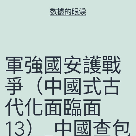
跳
數據的眼淚
至
主
要
內
容
軍強國安護戰
爭（中國式古
代化面臨面
13）_中國查包