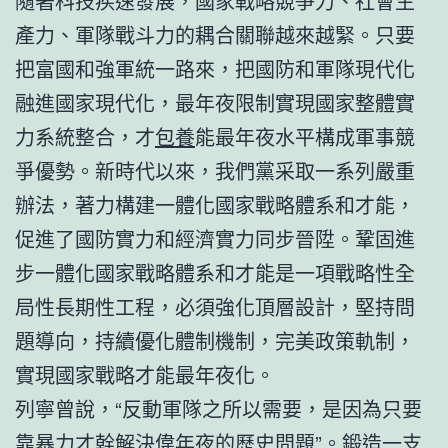
隨著科技疾速發展，國家戰略競爭力、社會生
產力、軍隊戰斗力的耦合關聯越來越緊。只要
把富國和強軍統一路來，把國防和軍隊現代化
融進國家現代化，最年夜限制實現國家整體實
力系統整合，才
包養
能最年夜水平構成軍事競
爭優勢。新時代以來，我們黨采取一系列嚴重
辦法，著力構建一體化國家戰略體系和才能，
促進了國防實力和經濟實力同步晉陞。鞏固進
步一體化國家戰略體系和才能是一項戰略性全
局性長期性工程，必須強化頂層設計，堅持問
題導向，持續優化體制機制，完美政策軌制，
實現國家戰略才能最年夜化。
列寧曾說，“反動軍隊之所以需要，是因為只要
靠暴力才幹解決偉年夜的歷史問題”。鍛造一支