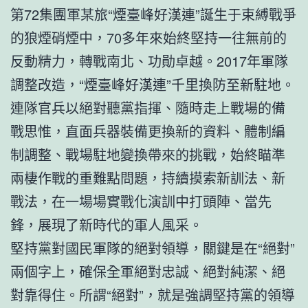
第72集團軍某旅“煙臺峰好漢連”誕生于束縛戰爭
的狼煙硝煙中，70多年來始終堅持一往無前的
反動精力，轉戰南北、功勛卓越。2017年軍隊
調整改造，“煙臺峰好漢連”千里換防至新駐地。
連隊官兵以絕對聽黨指揮、隨時走上戰場的備
戰思惟，直面兵器裝備更換新的資料、體制編
制調整、戰場駐地變換帶來的挑戰，始終瞄準
兩棲作戰的重難點問題，持續摸索新訓法、新
戰法，在一場場實戰化演訓中打頭陣、當先
鋒，展現了新時代的軍人風采。
堅持黨對國民軍隊的絕對領導，關鍵是在“絕對”
兩個字上，確保全軍絕對忠誠、絕對純潔、絕
對靠得住。所謂“絕對”，就是強調堅持黨的領導