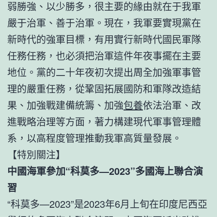
弱勝強、以少勝多，很主要的緣由就在于我軍
嚴于治軍、善于治軍。現在，我軍要實現黨在
新時代的強軍目標，有用實行新時代國民軍隊
任務任務，也必須把治軍這件年夜事擺在主要
地位。黨的二十年夜初次提出周全加強軍事管
理的嚴重任務，從鞏固拓展國防和軍隊改造結
果、加強戰建備統籌、加強
包養
依法治軍、改
進戰略治理等方面，著力構建現代軍事管理體
系，以高程度管理推動我軍高質量發展。
【特別關注】
中國海軍參加“科莫多—2023”多國海上聯合演
習
“科莫多—2023”是2023年6月上旬在印度尼西亞