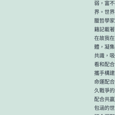
弱，富不
界。世界
臘哲學家
籍記載著
在故我在
體，凝集
共識，吸
看和配合
攜手構建
命運配合
久戰爭的
配合共贏
包涵的世