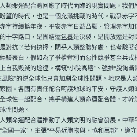
人類命運配合體回應了時代面臨的現實問題。我們
盼望的時代，也是一個充滿挑戰的時代。戰爭赤字
赤字持續擴年夜、平安赤字日益凸顯、管理赤字加
的十字路口，是團結還
包養
是決裂，是開放還是封
是對抗？若何抉擇，關乎人類整體好處，也考驗著
經驗表白，假如為了爭權奪利而惡性競爭甚至兵戎
上自我毀滅的途徑。構筑“小院高墻”、強推“脫鉤斷
往風險”的逆全球化只會加劇全球性問題。地球是人
家園。各國有責任配合呵護地球的平安，守護人類
全球性一起配合，攜手構建人類命運配合體，才幹
球性問題。
人類命運配合體推動了人類文明的融會發展。中華
“全國一家”，主張“平易近胞物與、協和萬邦”，遵守