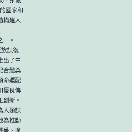
多的國家和
動構建人
之一。
近族謀復
走出了中
配合體奠
類命運配
和優良傳
正創新。
為人類謀
地為推動
戰爭、廣