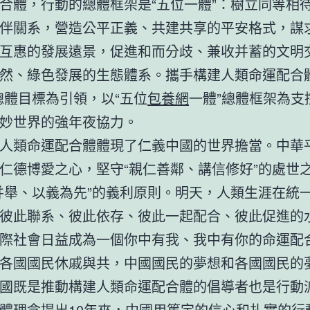
合體，行動的總體框架是“五位一體”：樹立同等相
伴關系，營造公平正義、共建共享的平安格式，謀
互惠的發展遠景，促進和而分歧、兼收并蓄的文明
然、綠色發展的生態體系。攜手構建人類命運配合體
總體目標為引領，以“五位
包養網
一體”總體框架為支
妙世界的強年夜協力。
人類命運配合體體現了仁義中國的世界擔當。中華
仁德博愛之心，堅守“親仁善鄰、講信修好”的處世
并舉、以義為先”的義利原則。明天，人類生涯在統
彼此聯系、彼此依存、彼此一起配合、彼此促進的
際社會日益成為一個你中有我、我中有你的命運配
各國國民休戚與共，中國國民的夢想和各國國民的
國既是推動構建人類命運配合體的倡導者也是行動
體理念提出10年來，中國用篤定的信心和扎實的行