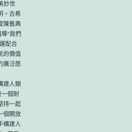
美妙世
明。古希
度陳舊典
導“我們
運配合
民的價值
的廣泛愿
構建人類
設一個耐
堅持一起
一個開放
手構建人