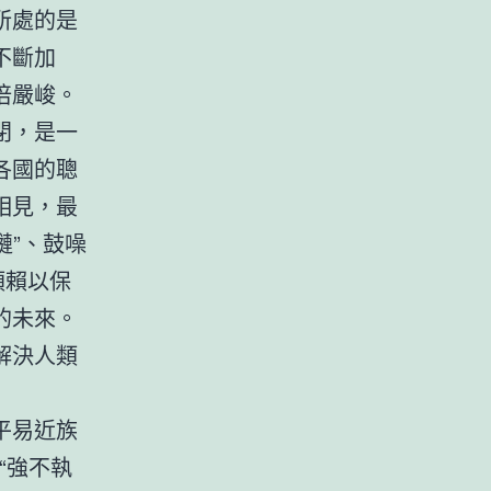
所處的是
不斷加
倍嚴峻。
閉，是一
各國的聰
相見，最
鏈”、鼓噪
類賴以保
的未來。
解決人類
平易近族
“強不執