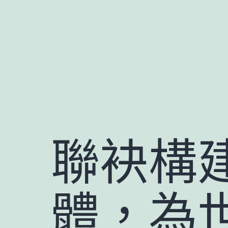
跳
至
主
要
內
容
聯袂構
體，為