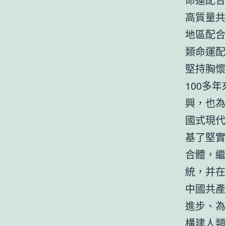
高質量共
地區配合
類命運配
堅持胸懷
100多
興，也為
國式現代
基了堅實
合體，繼
統，并在
中國共產
進步、為
構建人類