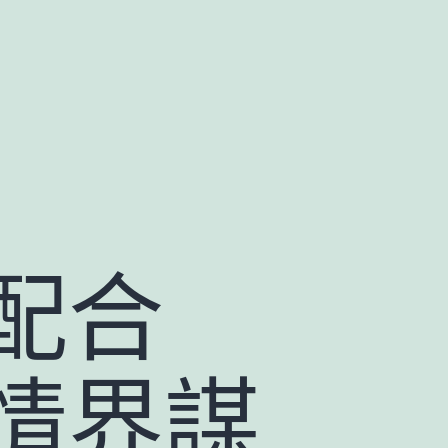
配合
情界謀