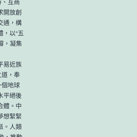
待、互商
求開放創
交通，構
，以“五
撐，凝集
平易近族
之道，奉
一個地球
水平絕後
合體。中
夢想緊緊
派。人類
動，推動