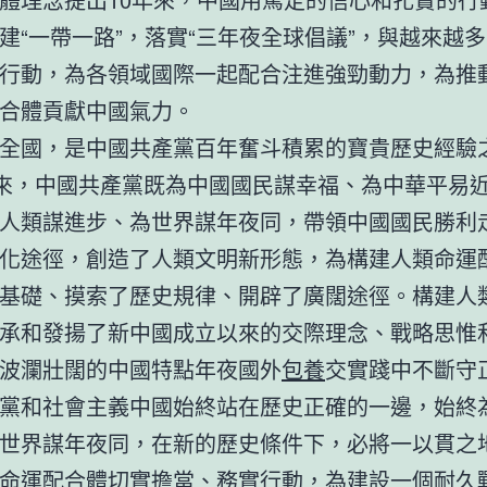
建“一帶一路”，落實“三年夜全球倡議”，與越來越
行動，為各領域國際一起配合注進強勁動力，為推
合體貢獻中國氣力。
全國，是中國共產黨百年奮斗積累的寶貴歷史經驗
年來，中國共產黨既為中國國民謀幸福、為中華平易
人類謀進步、為世界謀年夜同，帶領中國國民勝利
化途徑，創造了人類文明新形態，為構建人類命運
基礎、摸索了歷史規律、開辟了廣闊途徑。構建人
承和發揚了新中國成立以來的交際理念、戰略思惟
波瀾壯闊的中國特點年夜國外
包養
交實踐中不斷守
黨和社會主義中國始終站在歷史正確的一邊，始終
世界謀年夜同，在新的歷史條件下，必將一以貫之
命運配合體切實擔當、務實行動，為建設一個耐久