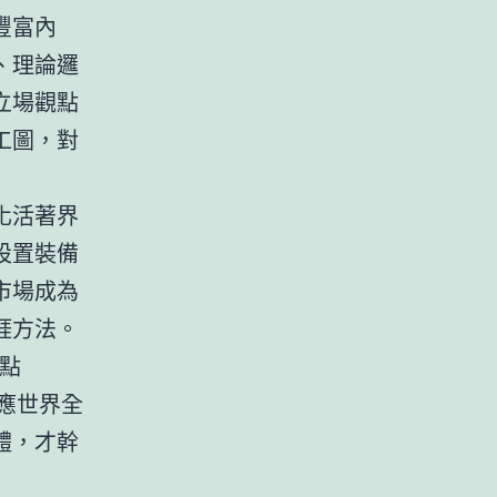
豐富內
、理論邏
立場觀點
工圖，對
化活著界
設置裝備
市場成為
涯方法。
一點
順應世界全
體，才幹