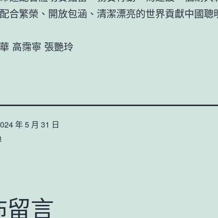
配合繁榮、開放包涵、清潔漂亮的世界貢獻中國聰
華 高霈寧 張艷玲
024 年 5 月 31 日
n
佈留言