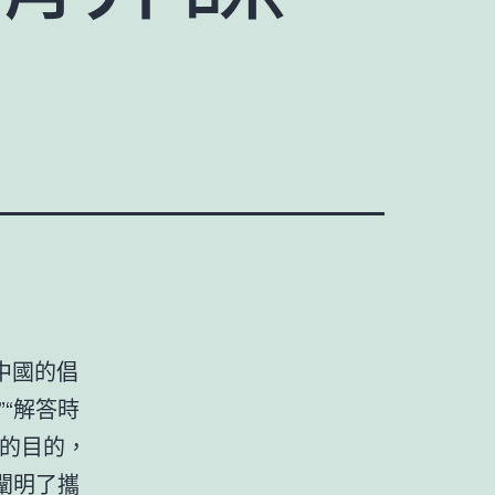
中國的倡
“解答時
標的目的，
闡明了攜