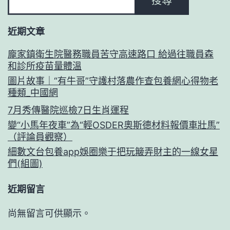
搜尋
近期文章
龐家鎮衛生院醫務職員苦守高速路口 給過往職員森
和診所疫苗量體溫
圖片故事｜“有牛哥”守護村落農作查包養網心得物老
種類_中國網
7月秀傳醫院巡檢7日生肖運程
變“小馬年夜車”為“輕OSDER奧斯德材料報價車壯馬”
（評論員觀察）
細數文台包養app娛圈樂于把玩簸弄財主的一線女星
們(組圖)
近期留言
尚無留言可供顯示。