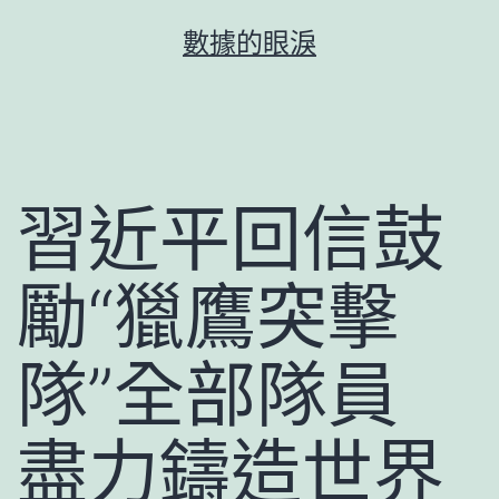
跳
數據的眼淚
至
主
要
內
容
習近平回信鼓
勵“獵鷹突擊
隊”全部隊員
盡力鑄造世界