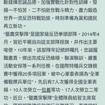
斷錘煉忠誠品德，加強實戰化針對性訓練，發
揚一不怕苦、二不怕逝世戰斗精力，盡力鍛造
世界一流反恐特戰勁旅，時刻準備為黨和國民
再立新功。
“獵鷹突擊隊”是國家級反恐拳頭部隊。2014年4
月，習近平親自向這支部隊授旗，并作出主要
唆使。10年來，該部隊牢記統帥囑托，忠誠履
職盡責，傑出完成反恐維穩、聯演聯訓、嚴重
活動安保等一系列任務，在國際特種兵交鋒競
賽中獲得20多項冠軍，被中心軍委表揚為“全軍
備戰標兵單位”，先后有7人次獲得全國全軍表
揚，10人次榮立一
包養
等功、17人次榮立二等
功。近日，“獵鷹突擊隊”全體隊員給習主席寫