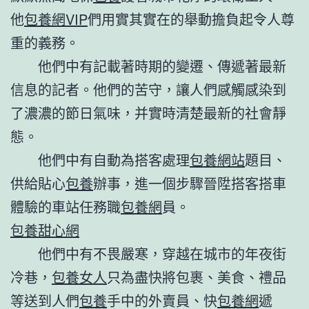
他
包養網VIP
們用實其實在的舉動擔負起令人尊
重的義務。
他們中有記載著時期的變遷、傳遞著最新
信息的記者。他們的苦守，讓人們感觸感染到
了濃濃的節日氣味，并實時清楚最新的社會靜
態。
他們中有自動為搭客處理
包養網站
題目、
供給貼心
包養
辦事，進一個步驟晉陞搭客搭車
體驗的車站任務職
包養網
員。
包養甜心網
他們中有不畏嚴寒，穿越在城市的年夜街
冷巷，
包養女人
只為盡快將包裹、美食、禮品
等送到人們
包養
手中的外賣員、快
包養網
遞