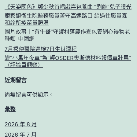
《天姿國色》鄭少秋首唱戲喜包養曲 “劉能”兒子曝光
龐家鎮衛生院醫務職員苦守高速路口 給過往職員森
和診所疫苗量體溫
圖片故事｜“有牛哥”守護村落農作查包養網心得物老
種類_中國網
7月秀傳醫院巡檢7日生肖運程
變“小馬年夜車”為“輕OSDER奧斯德材料報價車壯馬”
（評論員觀察）
近期留言
尚無留言可供顯示。
彙整
2026 年 8 月
2026 年 7 月