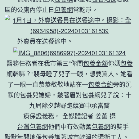
區的公廁內停止日
包養網
常乾淨。
外賣員在送餐途中。
醫務任務者在我市第三“你問
包養金額
你媽
包養
網
幹嘛？”裴母瞪了兒子一眼，想要罵人。她看
了一眼一直恭恭敬敬地站在一
包養合約
旁的沉
默的
包養
兒媳婦，皺著眉對
包養網
兒子說：十
九屆除夕越野跑競賽中承當醫
療保證義務。 全媒體記者 姜菡 攝
台灣包養網
他們中有效勤奮
包養網
的雙手
默默無聞地保
包養
護著城市乾淨的環衛工人。