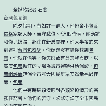
全媒體記者 石斐
台灣包養網
除夕假期，有如許一群人，他們舍小
包養
價格
家顧大師，苦守職位、“這個時候，你應該
和你兒媳婦一起住在新房間裡，你大半夜的來
到這裡
台灣包養網
，你媽還沒有給你教訓
包
養
，你就在偷笑，你怎麼敢有意忘我貢獻，以
高度
包養
擔任的立場為城市運轉供給保證，
包
養網評價
確保全市寬大國民群眾安然幸福過佳
節。
包養
他們中有時辰預備應對各類緊迫情形的醫
務任務者。他們的苦守，緊緊守護了全市國民