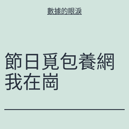
跳
數據的眼淚
至
主
要
內
容
節日覓包養網
我在崗