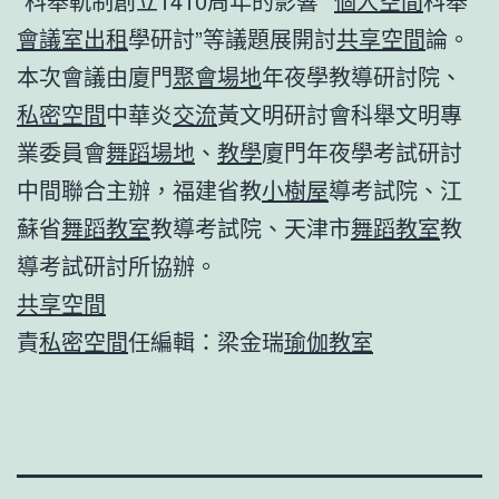
“科舉軌制創立1410周年的影響”“
個人空間
科舉
會議室出租
學研討”等議題展開討
共享空間
論。
本次會議由廈門
聚會場地
年夜學教導研討院、
私密空間
中華炎
交流
黃文明研討會科舉文明專
業委員會
舞蹈場地
、
教學
廈門年夜學考試研討
中間聯合主辦，福建省教
小樹屋
導考試院、江
蘇省
舞蹈教室
教導考試院、天津市
舞蹈教室
教
導考試研討所協辦。
共享空間
責
私密空間
任編輯：梁金瑞
瑜伽教室