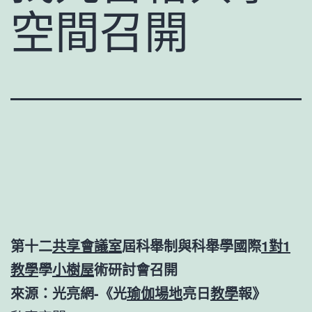
空間召開
第十二
共享會議室
屆科舉制與科舉學國際
1對1
教學
學
小樹屋
術研討會召開
來源：光亮網-《光
瑜伽場地
亮日
教學
報》