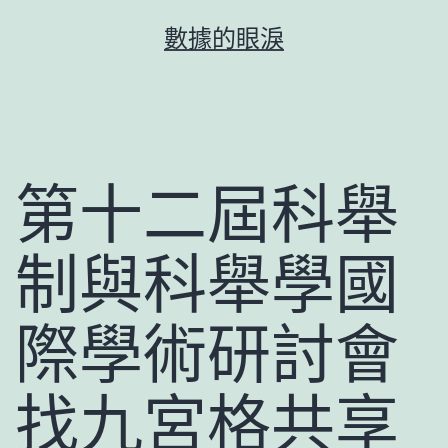
跳
數據的眼淚
至
主
要
內
容
第十二屆科舉
制與科舉學國
際學術研討會
找九宮格共享