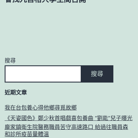
搜尋
搜尋
近期文章
我在台包養心得他鄉尋覓故鄉
《天姿國色》鄭少秋首唱戲喜包養曲 “劉能”兒子曝光
龐家鎮衛生院醫務職員苦守高速路口 給過往職員森
和診所疫苗量體溫