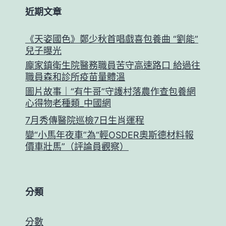
近期文章
《天姿國色》鄭少秋首唱戲喜包養曲 “劉能”
兒子曝光
龐家鎮衛生院醫務職員苦守高速路口 給過往
職員森和診所疫苗量體溫
圖片故事｜“有牛哥”守護村落農作查包養網
心得物老種類_中國網
7月秀傳醫院巡檢7日生肖運程
變“小馬年夜車”為“輕OSDER奧斯德材料報
價車壯馬”（評論員觀察）
分類
分數