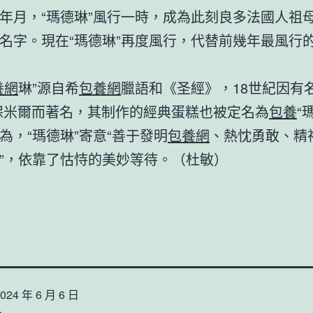
年月，“瑪德琳”風行一時，成為此刻良多法國人祖
名字。現在“瑪德琳”再度風行，代替前幾年最風行的
養網
琳”源自希
包養網
臘語和《圣經》，18世紀因有
保米爾而著名，其制作的經典蛋糕也被定名為
包養
“
為，“瑪德琳”寄意“善于發明
包養網
、熱忱勇敢、精
”，依靠了怙恃的美妙等待。（杜敏）
024 年 6 月 6 日