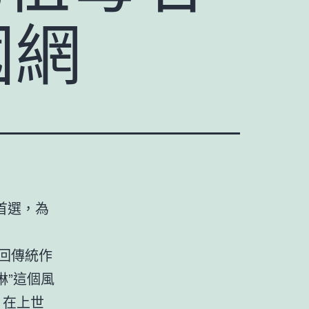
國網
首選，為
回傳統作
琳”這個風
。在上世