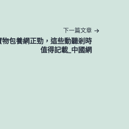
下一篇文章
心寶物包養網正勁，這些動聽剎時
值得記載_中國網