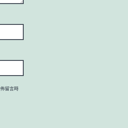
發佈留言時