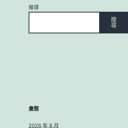
搜尋
搜
尋
彙整
2026 年 8 月