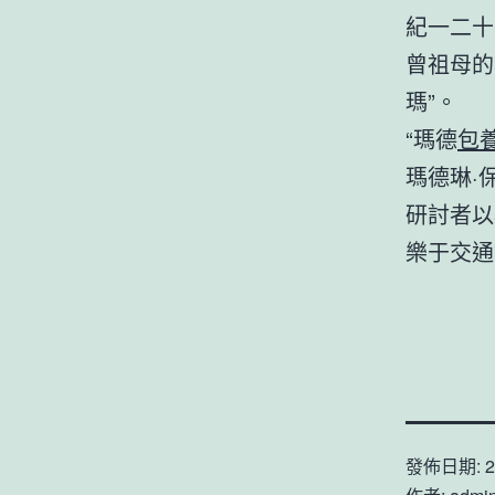
紀一二十
曾祖母的
瑪”。
“瑪德
包
瑪德琳·
研討者以
樂于交通
發佈日期:
2