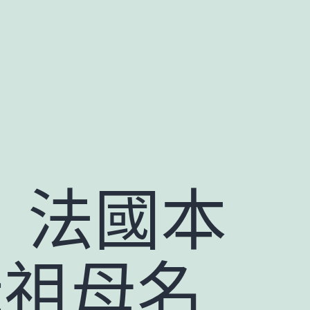
！法國本
老祖母名