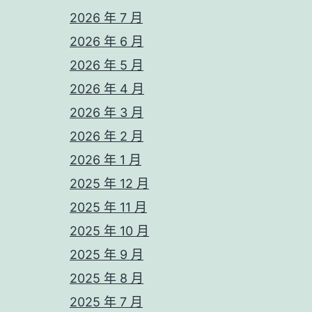
2026 年 7 月
2026 年 6 月
2026 年 5 月
2026 年 4 月
2026 年 3 月
2026 年 2 月
2026 年 1 月
2025 年 12 月
2025 年 11 月
2025 年 10 月
2025 年 9 月
2025 年 8 月
2025 年 7 月