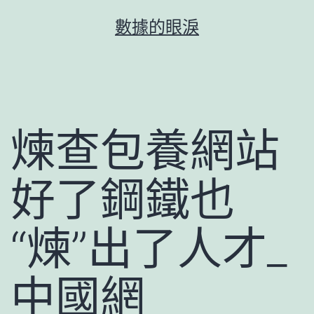
跳
數據的眼淚
至
主
要
內
容
煉查包養網站
好了鋼鐵也
“煉”出了人才_
中國網