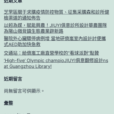
近期文章
芝罘區關于求購疫情防控物質、征集采購森和診所健
檢渠道的通知佈告
以蚓為媒，賦能興農！JIUYI俱意診所設計華農團隊
為陽山嶺背鎮生態農業辟新路
醫院外心臟驟停病例增 當地研億嵐室內設計討便攜
式AED助加快急救
交通站：給億嵐工廠直營學校的“看球派對”點贊
‘High-five’ Olympic champioJIUYI俱意翻修設計ns
at Guangzhou Library!
近期留言
尚無留言可供顯示。
彙整