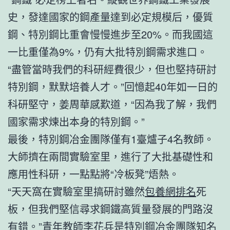
史，發達國家的鋼產量達到必定規模后，優質
鋼、特別鋼比重會慢慢進步至20%。而我國這
一比重僅為9%，仍有大批特別鋼需求進口。
“盡管當時我們的科研經費很少，但也堅持研討
特別鋼，默默培養人才。”回憶起40年如一日的
科研堅守，姜周華感歎道，“因為我了解，我們
國家需求煉出本身的特別鋼。”
最後，特別鋼冶金團隊僅有1臺爐子4名教師。
大師擠在兩間實驗室里，進行了大批基礎性和
應用性科研，一點點將“冷板凳”焐熱。
“天天窩在實驗室里搞研討雖然
包養網排名
死
板，但我們堅信尋求鋼鐵高質量發展的門路沒
有錯。”青年教師李花兵是特別鋼冶金團隊知名