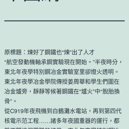
原標題：煉好了鋼鐵也“煉”出了人才
“航空發動機軸承鋼實驗現在開始。”半夜時分，
東北年夜學特別鋼冶金實驗室里卻燈火透明。
東北年夜學冶金學院傳授姜周華和學生們圍在
冶金爐旁，靜靜等候著鋼鐵在“爐火”中“脫胎換
骨”。
從C919年夜飛機到白鶴灘水電站，再到第四代
核電示范工程……諸多年夜國重器的運行，都