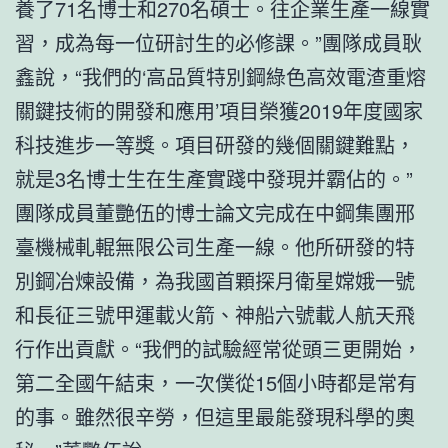
養了71名博士和270名碩士。往企業生產一線實
習，成為每一位研討生的必修課。”團隊成員耿
鑫說，“我們的‘高品質特別鋼綠色高效電渣重熔
關鍵技術的開發和應用’項目榮獲2019年度國家
科技進步一等獎。項目研發的幾個關鍵難點，
就是3名博士生在生產實踐中發現并霸佔的。”
團隊成員董艷伍的博士論文完成在中鋼集團邢
臺機械軋輥無限公司生產一線。他所研發的特
別鋼冶煉設備，為我國首顆探月衛星嫦娥一號
和長征三號甲運載火箭、神船六號載人航天飛
行作出貢獻。“我們的試驗經常從頭三更開始，
第二全國午結束，一次僕從15個小時都是常有
的事。雖然很辛勞，但這里最能發現科學的奧