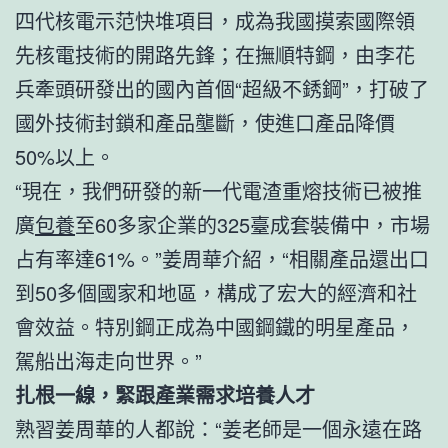
四代核電示范快堆項目，成為我國摸索國際領
先核電技術的開路先鋒；在撫順特鋼，由李花
兵牽頭研發出的國內首個“超級不銹鋼”，打破了
國外技術封鎖和產品壟斷，使進口產品降價
50%以上。
“現在，我們研發的新一代電渣重熔技術已被推
廣
包養
至60多家企業的325臺成套裝備中，市場
占有率達61%。”姜周華介紹，“相關產品還出口
到50多個國家和地區，構成了宏大的經濟和社
會效益。特別鋼正成為中國鋼鐵的明星產品，
駕船出海走向世界。”
扎根一線，緊跟產業需求培養人才
熟習姜周華的人都說：“姜老師是一個永遠在路