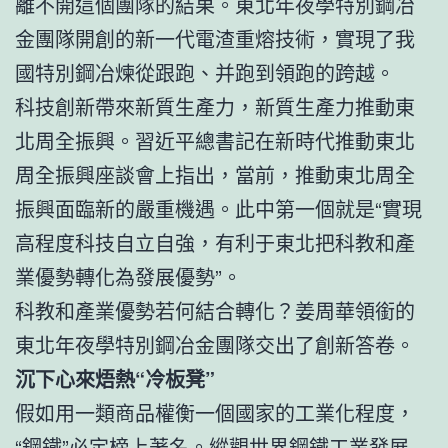
離不開這個團隊的結果。東北年夜學特別鋼冶
金團隊開創的新一代電渣重熔技術，實現了我
國特別鋼冶煉從跟跑、并跑到領跑的跨越。
科技創新帶來新質生產力，新質生產力推動東
北周全振興。習近平總書記在新時代推動東北
周全振興座談會上指出，當前，推動東北周全
振興面臨新的嚴重機遇。此中第一個就是“實現
高程度科技自立自強，有利于東北把科教和產
業優勢轉化為發展優勢”。
科教和產業優勢若何結合轉化？姜周華領銜的
東北年夜學特別鋼冶金團隊交出了創新答卷。
沉下心來焐熱“冷板凳”
假如用一類商品權衡一個國家的工業化程度，
“鋼鐵”必定榜上著名。縱觀世界鋼鐵工業發展