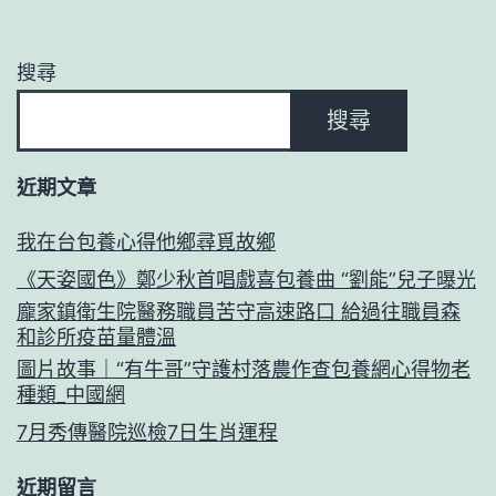
搜尋
搜尋
近期文章
我在台包養心得他鄉尋覓故鄉
《天姿國色》鄭少秋首唱戲喜包養曲 “劉能”兒子曝光
龐家鎮衛生院醫務職員苦守高速路口 給過往職員森
和診所疫苗量體溫
圖片故事｜“有牛哥”守護村落農作查包養網心得物老
種類_中國網
7月秀傳醫院巡檢7日生肖運程
近期留言