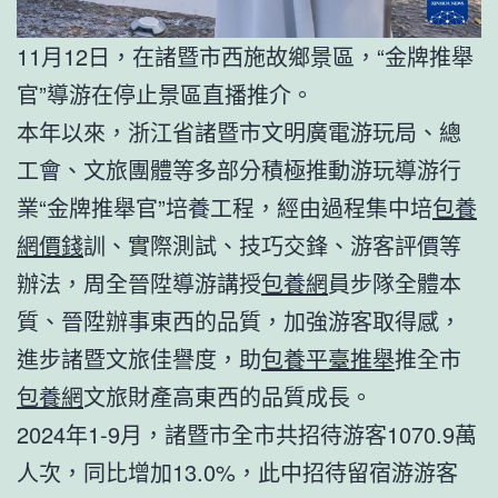
11月12日，在諸暨市西施故鄉景區，“金牌推舉
官”導游在停止景區直播推介。
本年以來，浙江省諸暨市文明廣電游玩局、總
工會、文旅團體等多部分積極推動游玩導游行
業“金牌推舉官”培養工程，經由過程集中培
包養
網價錢
訓、實際測試、技巧交鋒、游客評價等
辦法，周全晉陞導游講授
包養網
員步隊全體本
質、晉陞辦事東西的品質，加強游客取得感，
進步諸暨文旅佳譽度，助
包養平臺推舉
推全市
包養網
文旅財產高東西的品質成長。
2024年1-9月，諸暨市全市共招待游客1070.9萬
人次，同比增加13.0%，此中招待留宿游游客