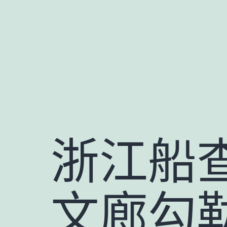
跳
至
主
要
內
容
浙江船
文廊勾