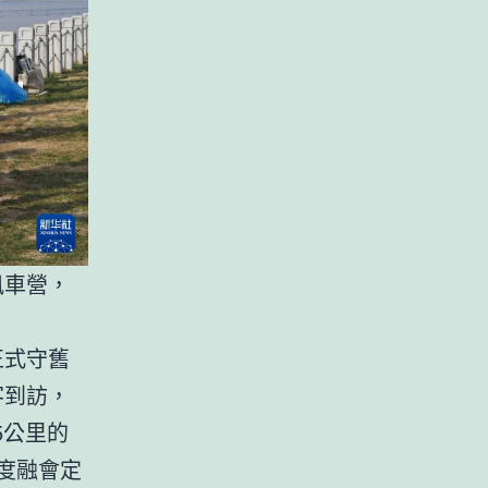
風車營，
正式守舊
客到訪，
5公里的
度融會定