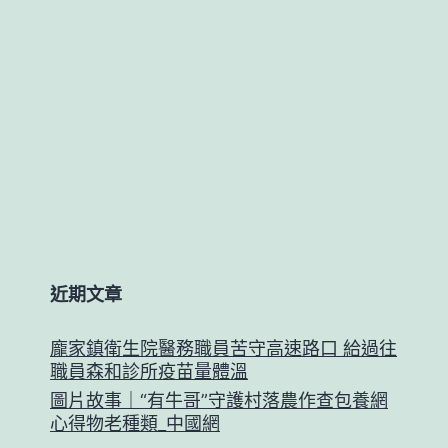
近期文章
龐家鎮衛生院醫務職員苦守高速路口 給過往
職員森和診所疫苗量體溫
圖片故事｜“有牛哥”守護村落農作查包養網
心得物老種類_中國網