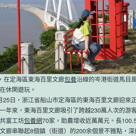
日，在定海區東海百里文廊
包養
沿線的岑港街道馬目
在休閑遊玩。
月25日，浙江省船山市定海區的東海百里文廊迎來
一年來，東海百里文廊吸引了跨越230萬人次的游
共富工坊
包養網
70家，助農增收近萬萬元。長100.
文廊串聯起8個鎮（街道）的200余個景不雅點，深