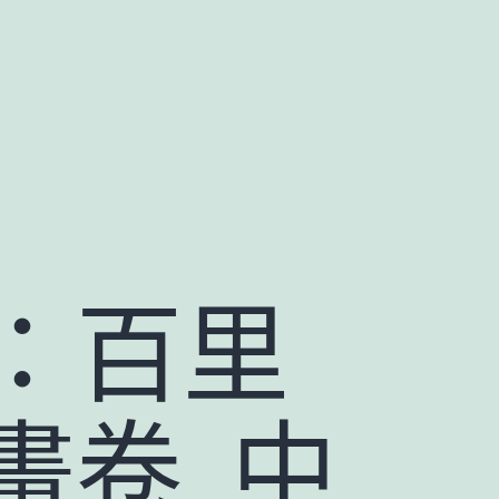
：百里
畫卷_中