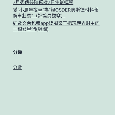
7月秀傳醫院巡檢7日生肖運程
變“小馬年夜車”為“輕OSDER奧斯德材料報
價車壯馬”（評論員觀察）
細數文台包養app娛圈樂于把玩簸弄財主的
一線女星們(組圖)
分類
分數