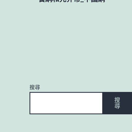
章
導
覽
搜尋
搜
尋