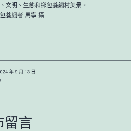
、文明、生態和鄉
包養網
村美景。
包養網
者 馬寧 攝
024 年 9 月 13 日
n
佈留言