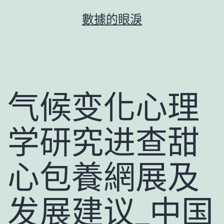
跳
數據的眼淚
至
主
要
內
容
气候变化心理
学研究进查甜
心包養網展及
发展建议_中国