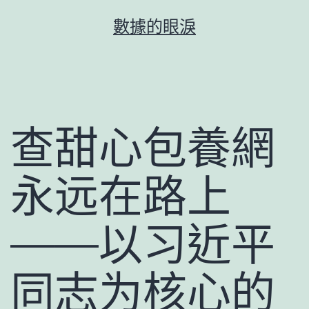
跳
數據的眼淚
至
主
要
內
容
查甜心包養網
永远在路上
——以习近平
同志为核心的