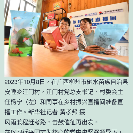
2023年10月8日，在广西柳州市融水苗族自治县
安陲乡江门村，江门村党总支书记、村委会主
任杨宁（左）和同事在乡村振兴直播间准备直
播工作。新华社记者 黄孝邦 摄
风雨兼程赶考路，击鼓催征再出发。
在以习近平同志为核心的党中央坚强领导下，