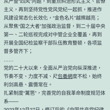
从严查“四风”问题，到重点纠治形式主义、官僚
主义，再到坚持党性党风党纪一起抓，推进作
风建设常态化长效化，“金色名片”越擦越亮；
从聚焦“国之大者”加强政治监督，到二十届中央
第一、二轮巡视完成对中管企业全覆盖，再到
开展全国纪检监察干部队伍教育整顿，各项监
督多管齐下；
……
党的二十大以来，全面从严治党向纵深推进，
节奏不变、力度不减、尺
包養網
度不松，始终
利剑高悬、震慑常在。
扎紧制度“篱笆”，完善党的自我革命制度规范体
系——
2023年12月27日，修订后的《中国共产党纪律