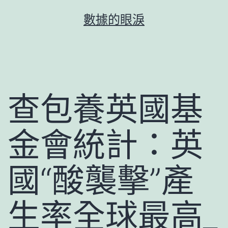
跳
數據的眼淚
至
主
要
內
容
查包養英國基
金會統計：英
國“酸襲擊”產
生率全球最高_