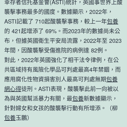
幸存者信托基金會(ASTI)統計，英國事世界上酸
襲擊事務最多的國度。數據顯示，2022年，
ASTI記載了 710起酸襲擊事務，較上一年
包養
的 421起增添了 69%。而2023年的數據尚未公
布，但據英國衛生平安局流露，2022年至 2023
年間，因酸襲擊受傷進院的病例達 82例。
對此，2022年英國強化了相干法令律例，在公
共區域持有風險化學品可判處最高4年禁錮，而
應用腐化性物資損害別人最高可判處無期
包養
網心得
徒刑。ASTI表現，酸襲擊此前一向被以
為與英國幫派暴力有關，最
包養
新數據顯示，
針對婦女和女孩的酸襲擊行動有所增添。（柳
包養
玉鵬）