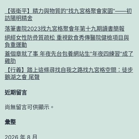
【張衛平】精力與物質的“找九宮格聚會家園”——初
訪陽明精舍
落筆書院2023找九宮格聚會年第十九期讀書簡報
絕經女性防骨質疏松 重視飲食秀傳醫院健檢項目與
負重運動
蓋個章就了事 年夜先台包養網站生”年夜四練習”成了
雞肋
【行義】踏上這條尋找自我之路找九宮格空間：徒步
鵝湖之會 尾聲
近期留言
尚無留言可供顯示。
彙整
2026 年 8 月